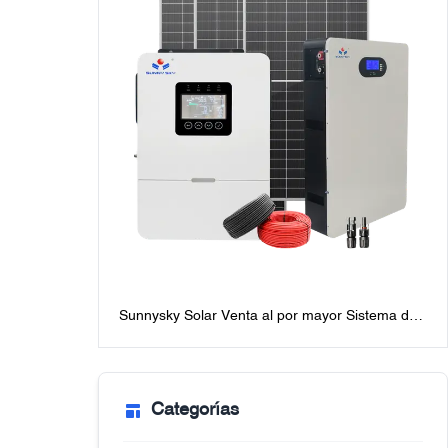
Sunnysky Solar Venta al por mayor Sistema de
energía solar fuera de la red de 6KW para
hogares, los mejores paquetes de sistemas
solares fuera de la red con baterías
Categorías