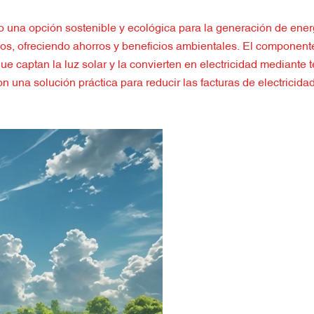
 una opción sostenible y ecológica para la generación de ener
os, ofreciendo ahorros y beneficios ambientales. El component
ue captan la luz solar y la convierten en electricidad mediante 
n una solución práctica para reducir las facturas de electricida