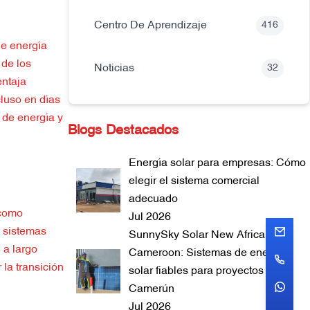
Centro De Aprendizaje
416
de energía
 de los
Noticias
32
entaja
cluso en días
 de energía y
Blogs Destacados
Energía solar para empresas: Cómo
elegir el sistema comercial
adecuado
 como
Jul 2026
s sistemas
SunnySky Solar New Africa
 a largo
Cameroon: Sistemas de energía
la transición
solar fiables para proyectos en
Camerún
Jul 2026