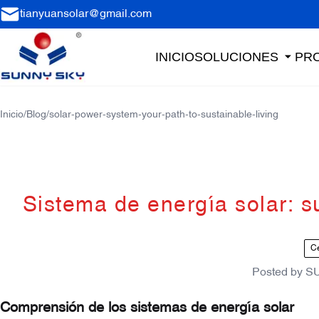
tianyuansolar@gmail.com
INICIO
SOLUCIONES
PR
Inicio
/
Blog
/
solar-power-system-your-path-to-sustainable-living
Sistema de energía solar: s
Ce
Posted by
S
Comprensión de los sistemas de energía solar