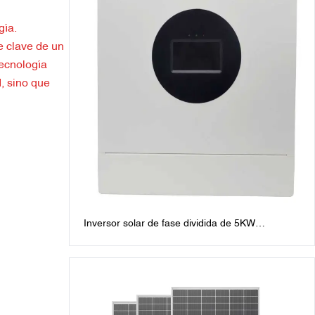
gía.
e clave de un
tecnología
d, sino que
Inversor solar de fase dividida de 5KW
Inversores de fase dividida de 48V: Salida de
CA de 120V/240V