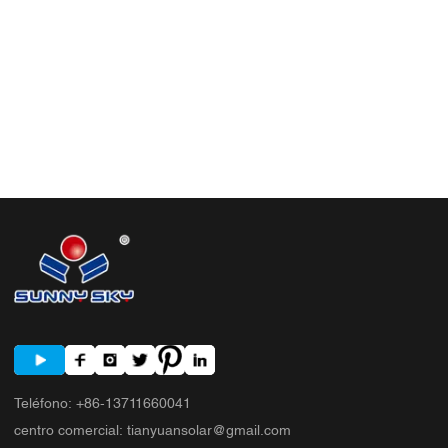
Teléfono
:
+86-13711660041
centro comercial
:
tianyuansolar@gmail.com