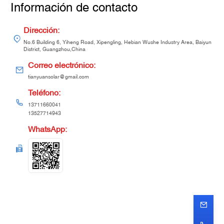
Información de contacto
Dirección
:
No.6 Building 6, Yiheng Road, Xipengling, Hebian Wushe Industry Area, Baiyun
District, Guangzhou,China
Correo electrónico
:
tianyuansolar@gmail.com
Teléfono
:
13711660041
13527714943
WhatsApp
: