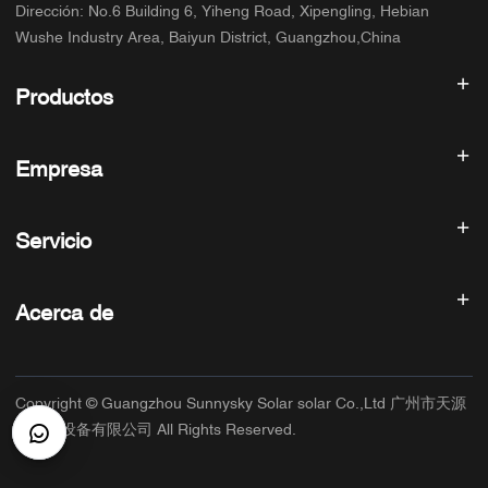
Dirección
:
No.6 Building 6, Yiheng Road, Xipengling, Hebian
Wushe Industry Area, Baiyun District, Guangzhou,China
Productos
Inversor solar
Empresa
Panel solar
Batería solar
Inicio
Sistema de energía solar
Servicio
Productos
ESS todo en uno
blog
Preguntas frecuentes
Controlador de carga solar
Sobre nosotros
Acerca de
Política de reembolso
Accesorios fotovoltaicos
Contacto
Política de privacidad
SUNNYSKY
Política de garantía
Fábrica
Copyright © Guangzhou Sunnysky Solar solar Co.,Ltd 广州市天源
Términos de servicio
Aplicación principal
太阳能设备有限公司 All Rights Reserved.
Envío y entrega