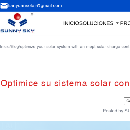
tianyuansolar@gmail.com
INICIO
SOLUCIONES
PR
Inicio
/
Blog
/
optimize-your-solar-system-with-an-mppt-solar-charge-contr
Optimice su sistema solar co
Ce
Posted by
S