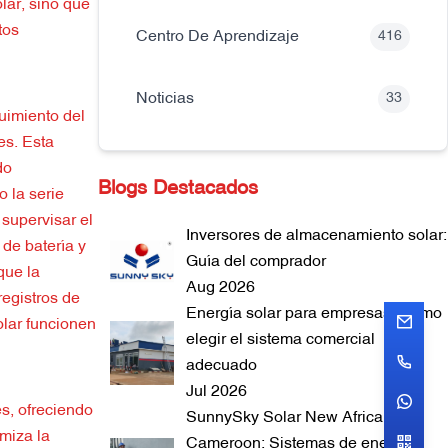
lar, sino que
tos
Centro De Aprendizaje
416
Noticias
33
uimiento del
es. Esta
do
Blogs Destacados
 la serie
supervisar el
Inversores de almacenamiento solar:
 de batería y
Guía del comprador
que la
Aug 2026
registros de
Energía solar para empresas: Cómo
olar funcionen
elegir el sistema comercial
adecuado
Jul 2026
es, ofreciendo
SunnySky Solar New Africa
imiza la
Cameroon: Sistemas de energía