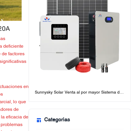
las
a deficiente
 de factores
ignificativas
uctuaciones en
Sunnysky Solar Venta al por mayor Sistema de
os
energía solar fuera de la red de 6KW para
rcial, lo que
hogares, los mejores paquetes de sistemas
adores de
solares fuera de la red con baterías
la eficacia de
Categorías
a problemas