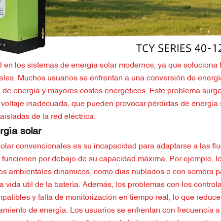
 en los sistemas de energía solar modernos, ya que soluciona 
nales. Muchos usuarios se enfrentan a una conversión de energí
n de energía y mayores costos energéticos. Este problema surge
 voltaje inadecuada, que pueden provocar pérdidas de energía s
aisladas de la red eléctrica.
rgía solar
solar convencionales es su incapacidad para adaptarse a las fl
es funcionen por debajo de su capacidad máxima. Por ejemplo, l
os ambientales dinámicos, como días nublados o con sombra pa
 vida útil de la batería. Además, los problemas con los control
atibles y falta de monitorización en tiempo real, lo que reduce 
amiento de energía. Los usuarios se enfrentan con frecuencia 