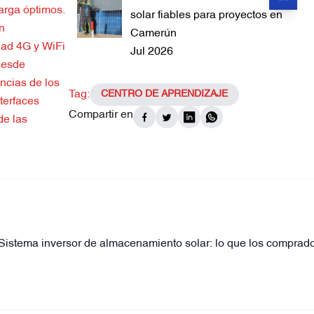
carga óptimos.
solar fiables para proyectos en
n
Camerún
idad 4G y WiFi
Jul 2026
 desde
encias de los
Tag:
CENTRO DE APRENDIZAJE
terfaces
Compartir en
de las
Sistema inversor de almacenamiento solar: lo que los comprad