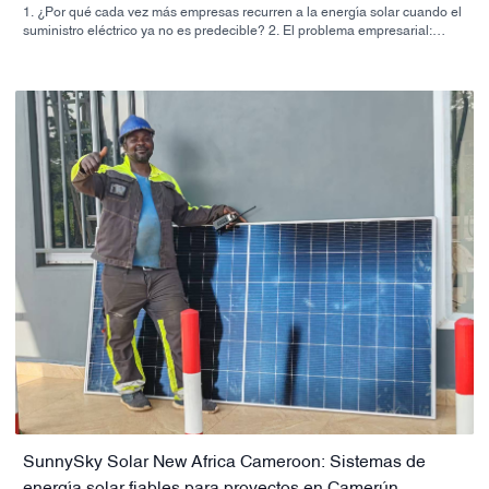
1. ¿Por qué cada vez más empresas recurren a la energía solar cuando el
suministro eléctrico ya no es predecible? 2. El problema empresarial:
costo de la energía, calidad de la energía y riesgo operativo. 3. Guía
rápida: ¿Qué enfoque solar se adapta mejor a cada negocio? 4. Qué
deben tener en cuenta los compradores antes de aprobar un sistema. 5.
Por qué la capacidad del proveedor es tan importante como el hardware.
6. Errores comunes de los compradores que ralentizan los proyectos 7.
Próximos pasos prácticos para un equipo de abastecimiento 8. Preguntas
frecuentes
SunnySky Solar New Africa Cameroon: Sistemas de