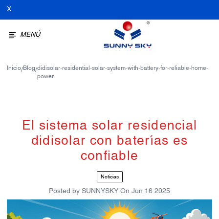
X
MENÚ
Inicio
Blog
didisolar-residential-solar-system-with-battery-for-reliable-home-
/
/
power
El sistema solar residencial
didisolar con baterías es
confiable
Noticias
Posted by
SUNNYSKY
On
Jun 16 2025