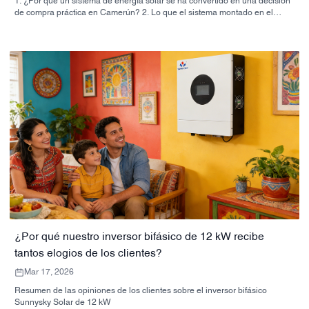
1. ¿Por qué un sistema de energía solar se ha convertido en una decisión
de compra práctica en Camerún? 2. Lo que el sistema montado en el
techo que se muestra en la imagen le comunica a un comprador. 3.
Comparación rápida: configuraciones para el hogar, la empresa y
sistemas híbridos. 4. Criterios de selección que importan más que el
folleto. 5. Errores comunes que cometen los compradores 6. Por qué es
importante la capacidad del fabricante. 7. Consejos prácticos para el
comprador antes de firmar. 8. Siguiente paso para los compradores
¿Por qué nuestro inversor bifásico de 12 kW recibe
tantos elogios de los clientes?
Mar 17, 2026
Resumen de las opiniones de los clientes sobre el inversor bifásico
Sunnysky Solar de 12 kW