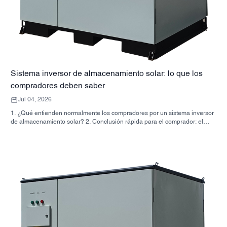
Sistema inversor de almacenamiento solar: lo que los
compradores deben saber
Jul 04, 2026
1. ¿Qué entienden normalmente los compradores por un sistema inversor
de almacenamiento solar? 2. Conclusión rápida para el comprador: el
inversor, la batería y el gabinete no son la misma decisión. 3. Dónde se
utilizan estos sistemas 4. Lo que te dice el formato tipo gabinete 5.
Criterios de selección que realmente importan 6. Errores comunes que
cometen los compradores 7. Qué preguntar antes de solicitar un
presupuesto 8. Cómo encaja SUNNYSKY en la imagen 9. Preguntas
frecuentes: sistemas de inversores de almacenamiento solar 10. Siguiente
paso para los compradores