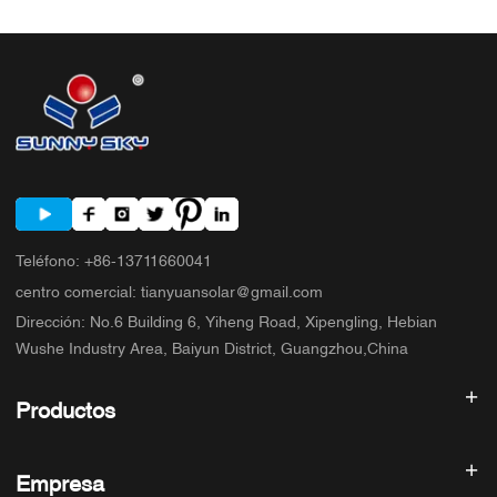
compradores antes de comparar presupuestos 5. Errores típicos que
cometen los compradores 6. Lo que SUNNYSKY aporta al debate 7.
Preguntas frecuentes 8. Siguiente paso
Teléfono
:
+86-13711660041
centro comercial
:
tianyuansolar@gmail.com
Dirección
:
No.6 Building 6, Yiheng Road, Xipengling, Hebian
Wushe Industry Area, Baiyun District, Guangzhou,China
Productos
Inversor solar
Empresa
Panel solar