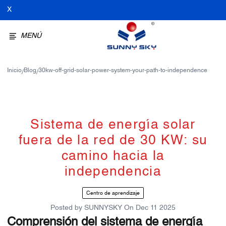
X
MENÚ
Inicio
Blog
30kw-off-grid-solar-power-system-your-path-to-independence
/
/
Sistema de energía solar
fuera de la red de 30 KW: su
camino hacia la
independencia
Centro de aprendizaje
Posted by
SUNNYSKY
On
Dec 11 2025
Comprensión del sistema de energía