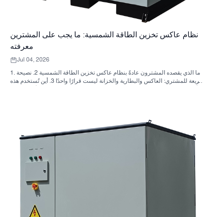
نظام عاكس تخزين الطاقة الشمسية: ما يجب على المشترين
معرفته
Jul 04, 2026
1. ما الذي يقصده المشترون عادةً بنظام عاكس تخزين الطاقة الشمسية 2. نصيحة
سريعة للمشتري: العاكس والبطارية والخزانة ليست قرارًا واحدًا 3. أين تُستخدم هذه
الأنظمة 4. ما الذي يخبرك به تصميم الخزانة؟ 5. معايير الاختيار التي لها أهمية فعلية
6. الأخطاء الشائعة التي يرتكبها المشترون 7. ما الذي يجب السؤال عنه قبل طلب
عرض سعر؟ 8. كيف تتناسب شركة ساني سكاي مع الصورة؟ 9. الأسئلة الشائعة:
أنظمة العاكس لتخزين الطاقة الشمسية 10. الخطوة التالية للمشترين