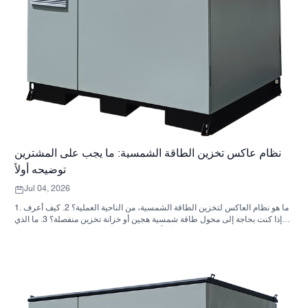
نظام عاكس تخزين الطاقة الشمسية: ما يجب على المشترين
توضيحه أولاً
Jul 04, 2026
1. ما هو نظام العاكس لتخزين الطاقة الشمسية، من الناحية العملية؟ 2. كيف أعرف
ما إذا كنت بحاجة إلى محول طاقة شمسية هجين أو خزانة تخزين منفصلة؟ 3. ما الذي
يجب على المشترين التحقق منه أولاً في خزانة تخزين الطاقة الصناعية؟ 4. ما هي
سيناريوهات التطبيق الرئيسية؟ 5. الأسئلة الشائعة: الأسئلة التي يجب على فرق
التوريد طرحها مبكراً 6. لماذا لا تزال قدرة المصنّع مهمة 7. ما هي الخطوة التالية
للمشتري؟