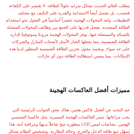
يتطلب العالم الحديث بشكل متزايد حلولاً للطاقة، لا تقتصر على الكفاءة
فحسب، بل تشمل أيضاً الاستدامة والقدرة على التكيف مع مختلف
التطبيقات. وتُعد المحولات الهجينة عنصراً أساسياً في التحول نحو استخدام
الطاقة المتجددة. بفضل قدرتها على الجمع بين وظائف المحولات المتصلة
بالشبكة والمستقلة عنها، توفر المحولات الهجينة مرونةً وموثوقيةً لإدارة
الطاقة الشمسية، مما يجعلها الخيار الأمثل لأصحاب المنازل والشركات
على حد سواء. ويجسد محول تخزين الطاقة الشمسية المتطور لدينا هذه
الإمكانات، مما يضمن استقلالية الطاقة دون أي تنازلات.
مميزات أفضل العاكسات الهجينة
عند البحث عن أفضل عاكس هجين، هناك بعض الجوانب الرئيسية التي
يجب مراعاتها. تتميز العاكسات الهجينة المتميزة، مثل عاكسنا الشمسي
الهجين، بشاشات لمس LCD متطورة تتيح تفاعلاً بديهيًا ومراقبة آنية. هذا
يُسهّل تتبع طاقة الدخل والخرج، وحالة البطارية، وتشخيص النظام بشكل