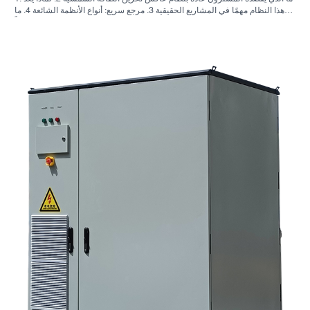
هذا النظام مهمًا في المشاريع الحقيقية 3. مرجع سريع: أنواع الأنظمة الشائعة 4. ما
الذي يجب البحث عنه في الخزانة وعملية التجميع؟ 5. معايير الاختيار التي تؤثر فعلياً
على الأداء 6. أخطاء شائعة لدى المشترين 7. الأسئلة الشائعة 8. أين تندرج شركة
ساني سكاي في هذا النقاش؟