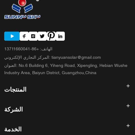
الهاتف
:
+86-13711660041
tianyuansolar@gmail.com
:
المركز التجاري الإلكتروني
No.6 Building 6, Yiheng Road, Xipengling, Hebian Wushe
:
العنوان
Industry Area, Baiyun District, Guangzhou,China
المنتجات
عاكس الطاقة الشمسية
الشركة
لوحة شمسية
بطارية شمسية
الصفحة الرئيسية
نظام الطاقة الشمسية
الخدمة
المنتجات