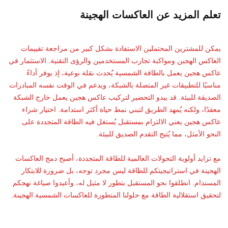
تعلم المزيد عن العاكسات الهجينة
يمكن للمشترين المحتملين الاستفادة بشكل كبير من مراجعة تقييمات
العاكس الهجين ومواكبة تجارب المستخدمين والرؤى التقنية. الاستثمار في
عاكس هجين يعمل بالطاقة الشمسية يُحدث نقلة نوعية، إذ يوفر أداءً
مناسبًا للتطبيقات غير المتصلة بالشبكة، ويدعم في الوقت نفسه المبادرات
الصديقة للبيئة. قد يبدو التحضير لتركيب عاكس هجين يعمل خارج الشبكة
معقدًا، ولكنه يُمهد الطريق لتبني نمط حياة أكثر استدامة. اختيار شراء
عاكس هجين يعني الالتزام بمستقبل يُستغل فيه الطاقة المتجددة على
النحو الأمثل، مما يُتيح التقدم الصديق للبيئة.
مع تزايد أولوية التحولات العالمية للطاقة المتجددة، أصبح دمج العاكسات
الهجينة في استراتيجيتكم للطاقة ليس مجرد توجه، بل ضرورة للابتكار
المستدام. انطلقوا نحو المستقبل بتطور لا مثيل له، وأعيدوا صياغة نهجكم
لتحقيق استقلالية الطاقة مع حلولنا المتطورة للعاكسات الشمسية الهجينة.