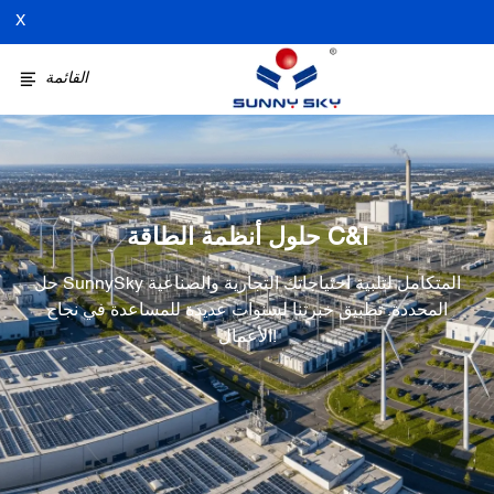
X
القائمة
حلول أنظمة الطاقة C&I
حل SunnySky المتكامل لتلبية احتياجاتك التجارية والصناعية
المحددة. تطبيق خبرتنا لسنوات عديدة للمساعدة في نجاح
الأعمال!