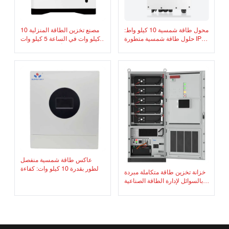
مصنع تخزين الطاقة المنزلية 10
محول طاقة شمسية 10 كيلو واط:
كيلو وات في الساعة 5 كيلو وات
حلول طاقة شمسية متطورة IP65
51.2 فولت 200 أمبير ساعة وحدة
48V10KW محول طاقة شمسية
كهروضوئية مكدسة بطارية ليثيوم
هجين
فوسفات الحديد
عاكس طاقة شمسية منفصل
الطور بقدرة 10 كيلو وات: كفاءة
خزانة تخزين طاقة متكاملة مبردة
للمنازل والشركات محولات
بالسوائل لإدارة الطاقة الصناعية
الطاقة الشمسية ذات طور
والتجارية
منفصل 48 فولت: خرج تيار متردد
120 فولت/240 فولت