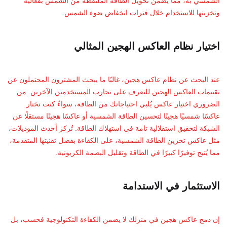
الشمسي به، مما يضمن تحويل الطاقة الملتقطة من الشمس بفعالية
وتخزينها للاستخدام خلال فترات انخفاض ضوء الشمس.
اختيار نظام العاكس الهجين المثالي
عند البحث عن نظام عاكس هجين، غالبًا ما يبحث المشترون المحتملون عن
تقييمات العاكس الهجين للتعرف على تجارب المستخدمين الآخرين. من
الضروري اختيار عاكس يُلبي احتياجاتك من الطاقة، سواءً كنت تختار
عاكسًا شمسيًا هجينًا لتحسين الطاقة الشمسية أو عاكسًا هجينًا مستقلًا عن
الشبكة لتحقيق استقلالية تامة في استهلاك الطاقة. تُركز أحدث الموديلات،
مثل عاكس تخزين الطاقة الشمسية، على الكفاءة بفضل تقنيتها المتقدمة،
مما يُتيح توفيرًا كبيرًا في الطاقة وتقليل البصمة الكربونية.
الاستثمار في الاستدامة
إن دمج عاكس هجين في منزلك لا يضمن الكفاءة التكنولوجية فحسب، بل