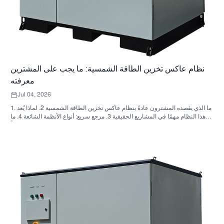
نظام عاكس تخزين الطاقة الشمسية: ما يجب على المشترين
معرفته
Jul 04, 2026
1. ما الذي يقصده المشترون عادةً بنظام عاكس تخزين الطاقة الشمسية 2. لماذا يُعد
هذا النظام مهمًا في المشاريع الحقيقية 3. مرجع سريع: أنواع الأنظمة الشائعة 4. ما
الذي يجب البحث عنه في الخزانة وعملية التجميع؟ 5. معايير الاختيار التي تؤثر فعلياً
على الأداء 6. أخطاء شائعة لدى المشترين 7. الأسئلة الشائعة 8. أين تندرج شركة
ساني سكاي في هذا النقاش؟