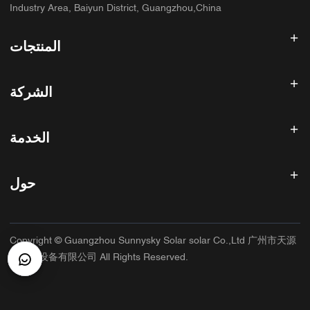
Industry Area, Baiyun District, Guangzhou,China
المنتجات
عاكس الطاقة الشمسية
الشركة
لوحة شمسية
بطارية شمسية
الصفحة الرئيسية
نظام الطاقة الشمسية
الخدمة
المنتجات
الكل في واحد ESS
مدونة
الأسئلة الشائعة
وحدة تحكم شحن الطاقة الشمسية
عنا
حول
سياسة استرداد الأموال
ملحقات الطاقة الشمسية
الاتصال
سياسة الخصوصية
سانيسكي
سياسة الضمان
مصنع
Copyright © Guangzhou Sunnysky Solar solar Co.,Ltd 广州市天源
شروط الخدمة
التطبيق الرئيسي
太阳能设备有限公司 All Rights Reserved.
الشحن والتسليم