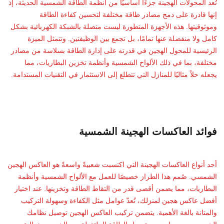
تُعد المحولات الهجينة جزءًا أساسيًا من أنظمة الطاقة الشمسية الحديثة، إذ
إنها قادرة على دمج مصادر طاقة مختلفة لتحسين كفاءة الطاقة
وموثوقيتها. هذه الأجهزة المتطورة ليست متصلة بالشبكة الكهربائية بشكل
كامل ولا منفصلة عنها تمامًا، بل تجمع بين الوظيفتين. وتتمثل الميزة
الرئيسية للمحول الهجين في قدرته على إدارة الطاقة بسلاسة من مصادر
مختلفة، بما في ذلك الألواح الشمسية وأنظمة تخزين البطاريات، مما
يجعله حلاً مثاليًا للمنازل التي تتطلع إلى الاستثمار في التقنيات المستدامة.
فوائد العاكسات الهجينة الشمسية
أحد أنواع العاكسات الهجينة التي اكتسبت شعبيةً واسعةً هو العاكس الهجين
الشمسي. صُمم هذا الطراز خصيصًا للعمل مع الألواح الشمسية وأنظمة
البطاريات، مما يضمن أقصى قدر من التقاط الطاقة وتخزينها. عند اختيار
أفضل عاكس هجين لمنزلك، تُعدّ عوامل مثل الكفاءة وسهولة التركيب
والمتانة بالغة الأهمية. يتضمن تركيب العاكس الهجين توصيل نظامك