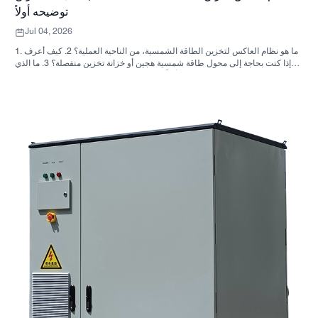
توضيحه أولاً
Jul 04, 2026
1. ما هو نظام العاكس لتخزين الطاقة الشمسية، من الناحية العملية؟ 2. كيف أعرف
ما إذا كنت بحاجة إلى محول طاقة شمسية هجين أو خزانة تخزين منفصلة؟ 3. ما الذي
يجب على المشترين التحقق منه أولاً في خزانة تخزين الطاقة الصناعية؟ 4. ما هي
سيناريوهات التطبيق الرئيسية؟ 5. الأسئلة الشائعة: الأسئلة التي يجب على فرق
التوريد طرحها مبكراً 6. لماذا لا تزال قدرة المصنّع مهمة 7. ما هي الخطوة التالية
للمشتري؟