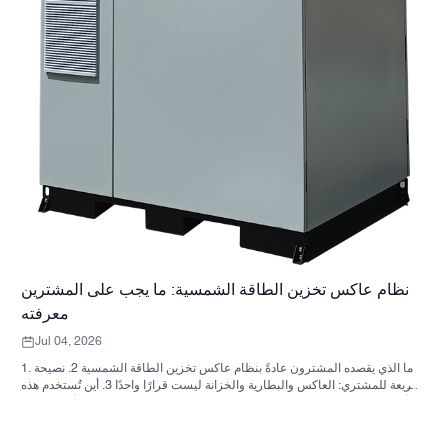
نظام عاكس تخزين الطاقة الشمسية: ما يجب على المشترين
معرفته
Jul 04, 2026
1. ما الذي يقصده المشترون عادةً بنظام عاكس تخزين الطاقة الشمسية 2. نصيحة
سريعة للمشتري: العاكس والبطارية والخزانة ليست قرارًا واحدًا 3. أين تُستخدم هذه
الأنظمة 4. ما الذي يخبرك به تصميم الخزانة؟ 5. معايير الاختيار التي لها أهمية فعلية
6. الأخطاء الشائعة التي يرتكبها المشترون 7. ما الذي يجب السؤال عنه قبل طلب
عرض سعر؟ 8. كيف تتناسب شركة ساني سكاي مع الصورة؟ 9. الأسئلة الشائعة: