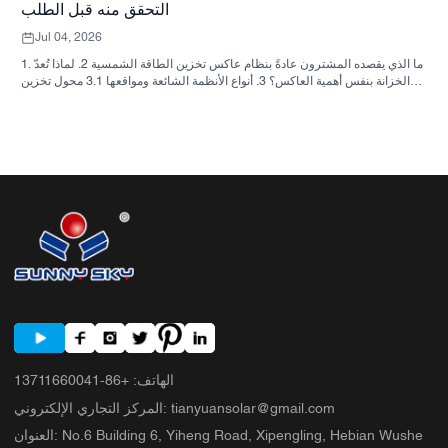
التحقق منه قبل الطلب
Jul 04, 2026
1. ما الذي يقصده المشترون عادةً بنظام عاكس تخزين الطاقة الشمسية 2. لماذا تُعدّ
الخزانة بنفس أهمية العاكس؟ 3. أنواع الأنظمة الشائعة ومواقعها 3.1 محول تخزين
الطاقة السكنية 3.2 محول الطاقة الشمسية التجاري 3.3 محول الطاقة الشمسية
خارج الشبكة 4. قائمة مراجعة سريعة للمشتري قبل مقارنة الأسعار 5. الأخطاء
الشائعة التي يرتكبها المشترون 6. ما الذي تضيفه شركة ساني سكاي إلى النقاش؟
7. الأسئلة الشائعة 8. الخطوة التالية
الهاتف
:
+86-13711660041
tianyuansolar@gmail.com
:
المركز التجاري الإلكتروني
No.6 Building 6, Yiheng Road, Xipengling, Hebian Wushe
:
العنوان