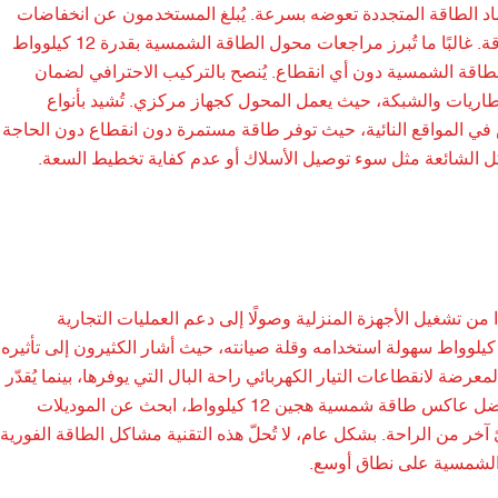
 لاعتماد الطاقة المتجددة تعوضه بسرعة. يُبلغ المستخدمون عن انخفاضات
كبيرة في التكاليف الشهرية، حيث حقق بعضهم استقلالية شبه كاملة في استهلاك الطاقة. غالبًا ما تُبرز مراجعات محول الطاقة الشمسية بقدرة 12 كيلوواط
 الطاقة الشمسية دون أي انقطاع. يُنصح بالتركيب الاحترافي لضمان
البطاريات والشبكة، حيث يعمل المحول كجهاز مركزي. تُشيد بأنواع
متصلة بالشبكة بشكل خاص في المواقع النائية، حيث توفر طاقة مستمرة دون انقطاع دون الحاجة
 الشائعة مثل سوء توصيل الأسلاك أو عدم كفاية تخطيط السعة.
اط متعددة الاستخدامات، بدءًا من تشغيل الأجهزة المنزلية وصولًا إلى دعم العمليات التجارية
المزارع الصغيرة وورش العمل. تؤكد التقييمات الإيجابية لعاكس الطاقة الشمسية 12 كيلوواط سهولة استخدامه وقلة صيانته، حيث أشار الكثيرون إلى تأثيره
عرضة لانقطاعات التيار الكهربائي راحة البال التي يوفرها، بينما يُقدّر
المستخدمون المهتمون بالبيئة تقليل الاعتماد على المصادر غير المتجددة. عند اختيار أفضل عاكس طاقة شمسية هجين 12 كيلوواط، ابحث عن الموديلات
آخر من الراحة. بشكل عام، لا تُحلّ هذه التقنية مشاكل الطاقة الفورية
 الشمسية على نطاق أوسع.