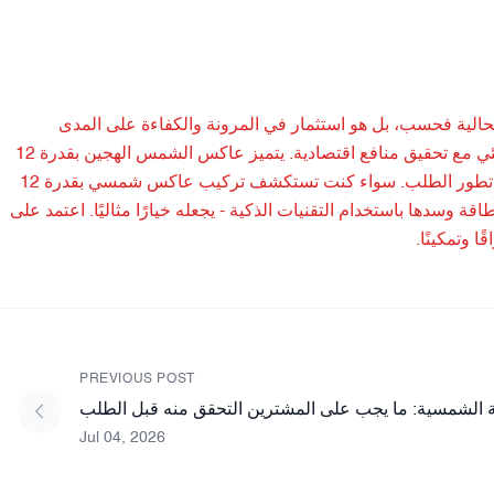
 حل مشاكل الطاقة الحالية فحسب، بل هو استثمار في المرونة والكفاءة على المدى
الطويل. مع تزايد الوعي بتغير المناخ، يُسهم الانتقال إلى هذه الأنظمة في تقليل الأثر البيئي مع تحقيق منافع اقتصادية. يتميز عاكس الشمس الهجين بقدرة 12
كيلوواط بقدرته على التكيف مع احتياجات الطاقة المتزايدة، مما يضمن استمراريته مع تطور الطلب. سواء كنت تستكشف تركيب عاكس شمسي بقدرة 12
ة وسدها باستخدام التقنيات الذكية - يجعله خيارًا مثاليًا. اعتمد على
 وتمكينًا.
PREVIOUS POST
 الشمسية: ما يجب على المشترين التحقق منه قبل الطلب
Jul 04, 2026