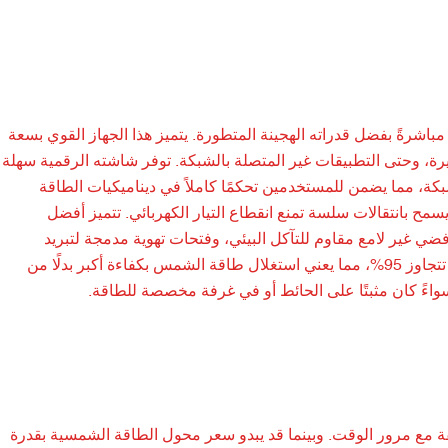
 مشاكل الطاقة هذه مباشرةً بفضل قدراته الهجينة المتطورة. يتميز هذا الجهاز القوي بسعة
غيرة، وحتى التطبيقات غير المتصلة بالشبكة. توفر شاشته الرقمية سهلة
كة، مما يضمن للمستخدمين تحكمًا كاملاً في ديناميكيات الطاقة
يسمح بانتقالات سلسة تمنع انقطاع التيار الكهربائي. تتميز أفضل
لوواط بمتانة مُحسّنة مع غلاف فضي غير لامع مقاوم للتآكل البيئي، وفتحات تهوية مدمجة لتبريد
مثالي، مما يُطيل عمر الجهاز. تشمل المواصفات معدلات تحويل عالية الكفاءة، غالبًا ما تتجاوز 95%، مما يعني استغلال طاقة الشمس بكفاءة أكبر بدلًا من
 سواءً كان مثبتًا على الحائط أو في غرفة مخصصة للطاقة.
ة 12 كيلوواط فعاليته من حيث التكلفة مع مرور الوقت. وبينما قد يبدو سعر محول الطاقة الشمسية بقدرة