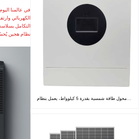
في عالمنا اليوم
التكامل بسلاسة 
نظام هجين يُحس
محول طاقة شمسية بقدرة 5 كيلوواط، يعمل بنظام
الطور المنفصل، بجهد 48 فولت: مخرج تيار متردد 120
فولت/240 فولت