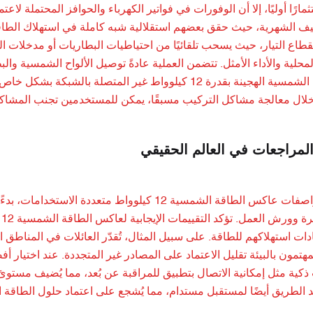
تثمارًا أوليًا، إلا أن الوفورات في فواتير الكهرباء والحوافز المحتملة
انقطاع التيار، حيث يسحب تلقائيًا من احتياطيات البطاريات أو مدخلات
 المحلية والأداء الأمثل. تتضمن العملية عادةً توصيل الألواح الشمسية و
محولات الطاقة الشمسية الهجينة بقدرة 12 كيلوواط غير ال
لال معالجة مشاكل التركيب مسبقًا، يمكن للمستخدمين تجنب المشاكل
المراجعات في العالم الحقيقي
عمليًا، تجعل مواصفات عاكس الطاقة الشمسية 12 كيلوو
ك
ات استهلاكهم للطاقة. على سبيل المثال، تُقدّر العائلات في المناطق الم
ذكية مثل إمكانية الاتصال بتطبيق للمراقبة عن بُعد، مما يُضيف مستوىً 
د الطريق أيضًا لمستقبل مستدام، مما يُشجع على اعتماد حلول الطاقة