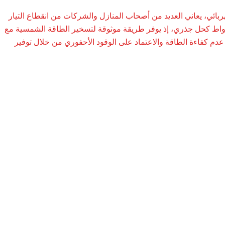
هربائي، يعاني العديد من أصحاب المنازل والشركات من انقطاع التيار
وارتفاع فواتير الخدمات. يبرز عاكس الطاقة الشمسية الهجين بقدرة 12 كيلوواط كحل جذري، إذ يوفر طريقة موثوقة لتسخير الطاقة الشمسية مع
 عدم كفاءة الطاقة والاعتماد على الوقود الأحفوري من خلال توفير