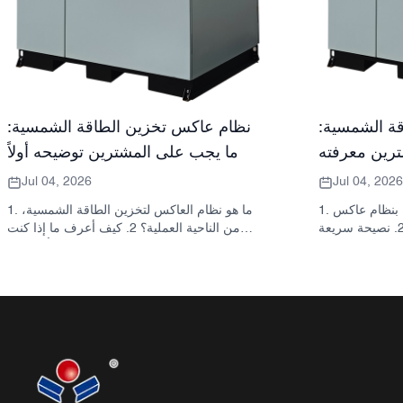
ة الشمسية:
نظام عاكس تخزين الطاقة الشمسية:
رين معرفته
ما يجب على المشترين توضيحه أولاً
Jul 04, 2026
Jul 04, 2026
1. ما الذي يقصده المشترون عادةً بنظام عاكس
1. ما هو نظام العاكس لتخزين الطاقة الشمسية،
تخزين الطاقة الشمسية 2. نصيحة سريعة
من الناحية العملية؟ 2. كيف أعرف ما إذا كنت
انة ليست قرارًا
بحاجة إلى محول طاقة شمسية هجين أو خزانة
واحدًا 3. أين تُستخدم هذه الأنظمة 4. ما الذي
تخزين منفصلة؟ 3. ما الذي يجب على المشترين
تصميم الخزانة؟ 5. معايير الاختيار التي
التحقق منه أولاً في خزانة تخزين الطاقة الصناعية؟
أخطاء الشائعة التي يرتكبها
4. ما هي سيناريوهات التطبيق الرئيسية؟ 5. الأسئلة
السؤال عنه قبل طلب
الشائعة: الأسئلة التي يجب على فرق التوريد
سب شركة ساني سكاي
طرحها مبكراً 6. لماذا لا تزال قدرة المصنّع مهمة 7.
الشائعة: أنظمة العاكس
ما هي الخطوة التالية للمشتري؟
لتخزين الطاقة الشمسية 10. الخطوة التالية
للمشترين