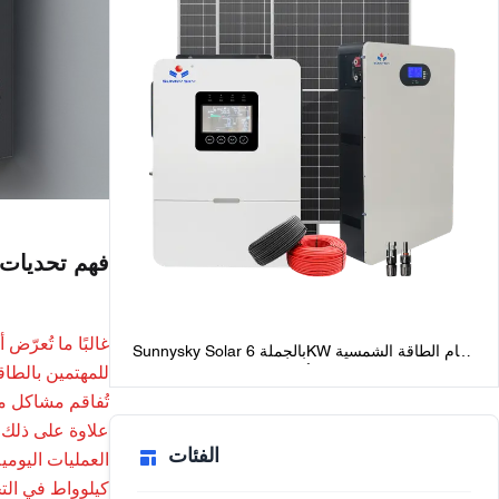
فهم تحديات أ
غالبًا ما تُعرّ
Sunnysky Solar بالجملة 6KW نظام الطاقة الشمسية
للمهتمين بالطاقة
خارج الشبكة للمنازل أفضل حزم النظام الشمسي
خارج الشبكة مع البطاريات
تُفاقم مشاكل م
علاوة على ذلك، 
الفئات
كيلوواط في الت