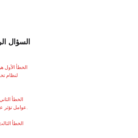
السؤال الر
الخطأ الأول ه
لنظام تخز
الخطأ الثان
عوامل تؤثر على وقت التشغيل. قد يعمل نظام تخزين طاقة البطارية بكفاءة كهربائية عالية، ولكنه قد يسبب مشاكل إذا لم يتمكن الفنيون من صيانته بكفاءة.
الخطأ الثال