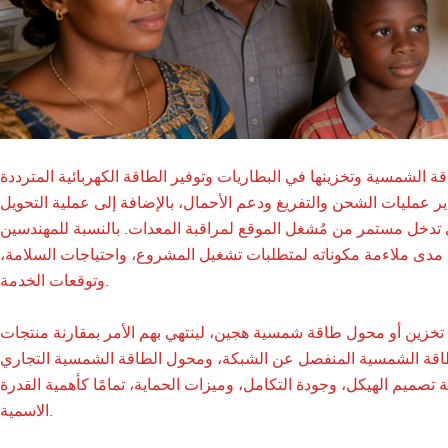
ة الشمسية وتخزينها في البطاريات وتوفير الطاقة الكهربائية المترددة
ير عمليات الشحن والتفريغ ودعم الأحمال، بالإضافة إلى عملية التحويل
لى تدخل مستمر من مُشغل الموقع لمراقبة المعدات. بالنسبة للمهندسين
ي مدى ملاءمة مكوناته لمتطلبات تشغيل المشروع، واحتياجات السلامة،
وتوقعات الخدمة.
تخزين أو محول طاقة شمسية هجين، لينتهي بهم الأمر بمقارنة منتجات
لطاقة الشمسية المنفصل عن الشبكة، ومحول الطاقة الشمسية التجاري
مية تصميم الهيكل، وجودة التكامل، وميزات الحماية، تمامًا كأهمية القدرة
الاسمية.