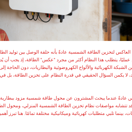
لعاكس لتخزين الطاقة الشمسية عادةً بأنه حلقة الوصل بين توليد الطاق
 عمليًا، يتطلب هذا النظام أكثر من مجرد "عكس" الطاقة، إذ يجب أن يُد
 الشبكة الكهربائية والألواح الكهروضوئية والبطاريات، دون الحاجة إ
د، لا يكمن السؤال الحقيقي في قدرة النظام على تخزين الطاقة، بل ف
باس عادةً عندما يبحث المشترون عن محول طاقة شمسية مزود ببطارية 
. قد تتشابه مواصفات نظام تخزين الطاقة الشمسية المنزلي، ومحول ا
ات، بينما تلبي متطلبات كهربائية وميكانيكية مختلفة تمامًا. هنا تبرز أه