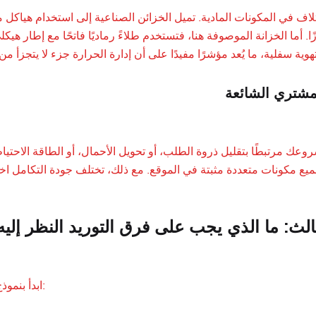
تلاف في المكونات المادية. تميل الخزائن الصناعية إلى استخدام هياكل
ًا. أما الخزانة الموصوفة هنا، فتستخدم طلاءً رماديًا فاتحًا مع إطار هي
مشتري الشائعة
وعك مرتبطًا بتقليل ذروة الطلب، أو تحويل الأحمال، أو الطاقة الاحتيا
ع مكونات متعددة مثبتة في الموقع. مع ذلك، تختلف جودة التكامل اختلاف
الث: ما الذي يجب على فرق التوريد النظر إليه أ
ابدأ بنموذج التشغيل، وليس بلغة الكتيب. اسأل عما إذا كان النظام سيدعم ما يلي: