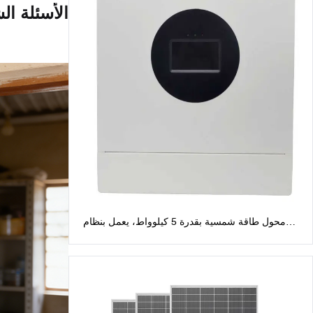
الأسئلة ال
محول طاقة شمسية بقدرة 5 كيلوواط، يعمل بنظام
الطور المنفصل، بجهد 48 فولت: مخرج تيار متردد 120
فولت/240 فولت