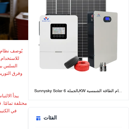
يُوصف نظام ا
للاستخدام.
السلس بين
وفرق التوري
Sunnysky Solar بالجملة 6KW نظام الطاقة الشمسية
يبدأ الالت
خارج الشبكة للمنازل أفضل حزم النظام الشمسي
خارج الشبكة مع البطاريات
مختلفة تمامًا
في الكتيب
الفئات