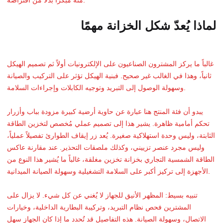
منه مبكراً بدلاً من افتراضه.
لماذا يُعدّ شكل الخزانة مهمًا
غالباً ما يركز المشترون الصناعيون على الإلكترونيات أولاً ثم تصميم الهيكل
ثانياً، وهذا في الغالب غير صحيح. فبنية الهيكل تؤثر على التركيب والصيانة
وسهولة الوصول إلى التبريد وتوجيه الكابلات وإجراءات السلامة.
يبدو أن فئة المنتج هنا عبارة عن حاوية أرضية كبيرة مزودة بباب وأزرار
تحكم أمامية ظاهرة. يشير هذا إلى تصميم عملي مُخصص لتخزين الطاقة
الثابتة، وليس وحدة استهلاكية صغيرة. يُعد زر إيقاف الطوارئ تفصيلاً عملياً،
وليس مجرد عنصر تزييني، وكذلك ملصقات التحذير. عند مقارنة عاكس
الطاقة الشمسية التجاري بخزانة تخزين مغلقة، غالباً ما يُشير هذا النوع من
الأجهزة إلى تركيز أكبر على السلامة التشغيلية وسهولة الصيانة الميدانية.
تنبيه بسيط: المظهر الأنيق للجهاز لا يُغني عن كل شيء. لا يزال على
المشترين فحص نظام التبريد، وتركيبة البطارية الداخلية، وخيارات
الاتصال، وسهولة الصيانة. هذه التفاصيل قد تُحدد ما إذا كان الجهاز سهل