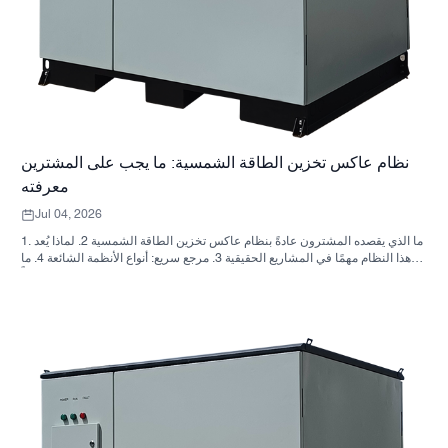
نظام عاكس تخزين الطاقة الشمسية: ما يجب على المشترين
معرفته
Jul 04, 2026
1. ما الذي يقصده المشترون عادةً بنظام عاكس تخزين الطاقة الشمسية 2. لماذا يُعد
هذا النظام مهمًا في المشاريع الحقيقية 3. مرجع سريع: أنواع الأنظمة الشائعة 4. ما
الذي يجب البحث عنه في الخزانة وعملية التجميع؟ 5. معايير الاختيار التي تؤثر فعلياً
على الأداء 6. أخطاء شائعة لدى المشترين 7. الأسئلة الشائعة 8. أين تندرج شركة
ساني سكاي في هذا النقاش؟