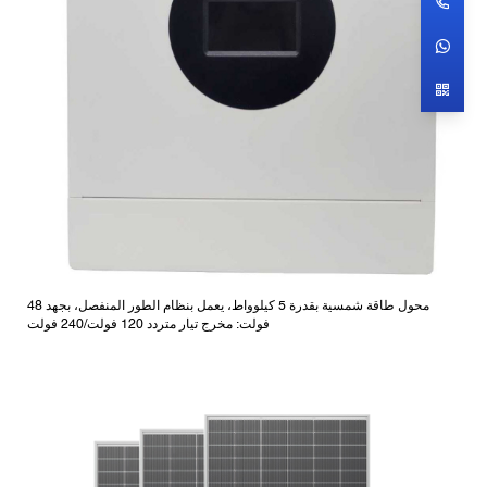
محول طاقة شمسية بقدرة 5 كيلوواط، يعمل بنظام الطور المنفصل، بجهد 48
فولت: مخرج تيار متردد 120 فولت/240 فولت