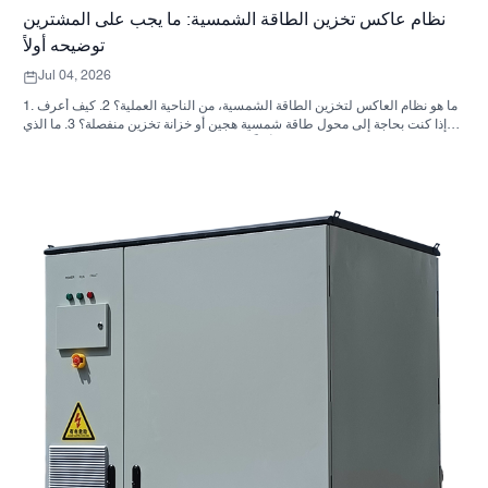
نظام عاكس تخزين الطاقة الشمسية: ما يجب على المشترين
توضيحه أولاً
Jul 04, 2026
1. ما هو نظام العاكس لتخزين الطاقة الشمسية، من الناحية العملية؟ 2. كيف أعرف
ما إذا كنت بحاجة إلى محول طاقة شمسية هجين أو خزانة تخزين منفصلة؟ 3. ما الذي
يجب على المشترين التحقق منه أولاً في خزانة تخزين الطاقة الصناعية؟ 4. ما هي
سيناريوهات التطبيق الرئيسية؟ 5. الأسئلة الشائعة: الأسئلة التي يجب على فرق
التوريد طرحها مبكراً 6. لماذا لا تزال قدرة المصنّع مهمة 7. ما هي الخطوة التالية
للمشتري؟