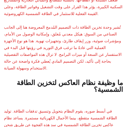
ضعف الشبكة أو انقطاعها. بالنسبة للمصانع والمباني التجارية والمشاريع
السكنية الكبيرة، يؤثر هذا القرار على وقت التشغيل وفواتير الطاقة، وعلى
القيمة الفعلية للاستثمار في الطاقة الشمسية الكهروضوئية.
تُشير وحدة تخزين الطاقة ذات التصميم المُدمج المعروضة هنا إلى الجانب
الصناعي من السوق: هيكل معدني مُغلق، وإمكانية الوصول من الأمام،
ومؤشرات ضوئية، وزر إيقاف طارئ، وتجهيزات تهوية. هذا هو نوع الأجهزة
العملية التي عادةً ما ترغب فرق التوريد في رؤيتها قبل البدء في
الاستفسار عن السعة أو ميزات البرامج. لا تزال هذه المواصفات التفصيلية
بحاجة إلى تأكيد، لكن التصميم المادي يُعطي فكرة واضحة عن حالة
الاستخدام وسهولة الصيانة.
ما وظيفة نظام العاكس لتخزين الطاقة
الشمسية؟
في أبسط صوره، يقوم النظام بتحويل وتنسيق تدفقات الطاقة. توليد
الطاقة الشمسية متقطع، بينما الأحمال الكهربائية مستمرة. يساعد نظام
عاكس تخزين الطاقة الشمسية في سد هذه الفجوة عن طريق شحن