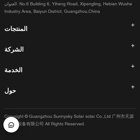
No.6 Building 6, Yiheng Road, Xipengling, Hebian Wushe
:
العنوان
Industry Area, Baiyun District, Guangzhou,China
المنتجات
عاكس الطاقة الشمسية
الشركة
لوحة شمسية
بطارية شمسية
الصفحة الرئيسية
نظام الطاقة الشمسية
الخدمة
المنتجات
الكل في واحد ESS
مدونة
الأسئلة الشائعة
وحدة تحكم شحن الطاقة الشمسية
عنا
حول
سياسة استرداد الأموال
ملحقات الطاقة الشمسية
الاتصال
سياسة الخصوصية
سانيسكي
سياسة الضمان
مصنع
Copyright © Guangzhou Sunnysky Solar solar Co.,Ltd 广州市天源
شروط الخدمة
التطبيق الرئيسي
太阳能设备有限公司 All Rights Reserved.
الشحن والتسليم