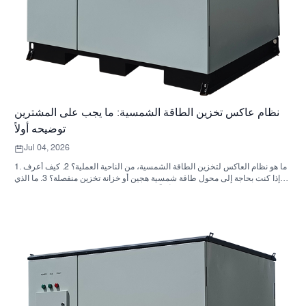
نظام عاكس تخزين الطاقة الشمسية: ما يجب على المشترين
توضيحه أولاً
Jul 04, 2026
1. ما هو نظام العاكس لتخزين الطاقة الشمسية، من الناحية العملية؟ 2. كيف أعرف
ما إذا كنت بحاجة إلى محول طاقة شمسية هجين أو خزانة تخزين منفصلة؟ 3. ما الذي
يجب على المشترين التحقق منه أولاً في خزانة تخزين الطاقة الصناعية؟ 4. ما هي
سيناريوهات التطبيق الرئيسية؟ 5. الأسئلة الشائعة: الأسئلة التي يجب على فرق
التوريد طرحها مبكراً 6. لماذا لا تزال قدرة المصنّع مهمة 7. ما هي الخطوة التالية
للمشتري؟