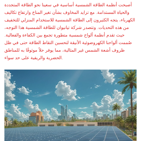
أصبحت أنظمة الطاقة الشمسية أساسية في سعينا نحو الطاقة المتجددة
والحياة المستدامة. مع تزايد المخاوف بشأن تغير المناخ وارتفاع تكاليف
الكهرباء، يتجه الكثيرون إلى الطاقة الشمسية للاستخدام المنزلي للتخفيف
من هذه التحديات. وتتصدر شركة تيانيوان للطاقة الشمسية هذا التوجه،
حيث تقدم أنظمة ألواح شمسية متطورة تجمع بين الكفاءة والفعالية.
صُممت ألواحنا الكهروضوئية الأنيقة لتحسين التقاط الطاقة حتى في ظل
ظروف أشعة الشمس غير المثالية، مما يوفر حلاً موثوقًا به للمناطق
الحضرية والريفية على حد سواء.