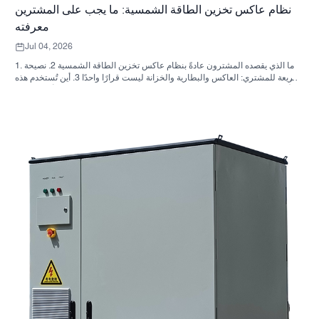
نظام عاكس تخزين الطاقة الشمسية: ما يجب على المشترين
معرفته
Jul 04, 2026
1. ما الذي يقصده المشترون عادةً بنظام عاكس تخزين الطاقة الشمسية 2. نصيحة
سريعة للمشتري: العاكس والبطارية والخزانة ليست قرارًا واحدًا 3. أين تُستخدم هذه
الأنظمة 4. ما الذي يخبرك به تصميم الخزانة؟ 5. معايير الاختيار التي لها أهمية فعلية
6. الأخطاء الشائعة التي يرتكبها المشترون 7. ما الذي يجب السؤال عنه قبل طلب
عرض سعر؟ 8. كيف تتناسب شركة ساني سكاي مع الصورة؟ 9. الأسئلة الشائعة:
أنظمة العاكس لتخزين الطاقة الشمسية 10. الخطوة التالية للمشترين