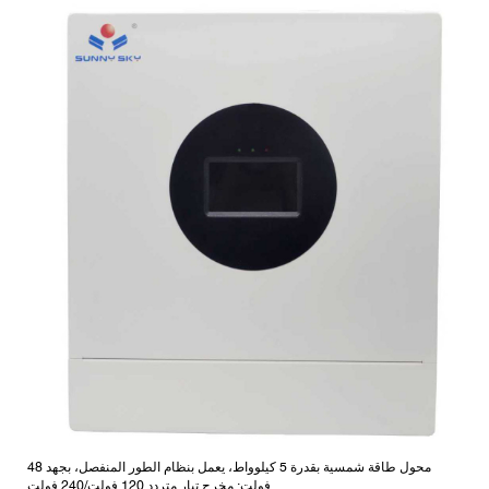
محول طاقة شمسية بقدرة 5 كيلوواط، يعمل بنظام الطور المنفصل، بجهد 48
فولت: مخرج تيار متردد 120 فولت/240 فولت