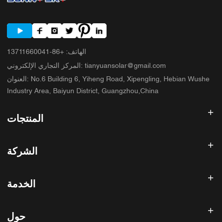
الهاتف
:
+86-13711660041
tianyuansolar@gmail.com
:
المركز التجاري الإلكتروني
No.6 Building 6, Yiheng Road, Xipengling, Hebian Wushe
:
العنوان
Industry Area, Baiyun District, Guangzhou,China
المنتجات
عاكس الطاقة الشمسية
الشركة
لوحة شمسية
بطارية شمسية
الصفحة الرئيسية
نظام الطاقة الشمسية
الخدمة
المنتجات
الكل في واحد ESS
مدونة
الأسئلة الشائعة
وحدة تحكم شحن الطاقة الشمسية
عنا
حول
سياسة استرداد الأموال