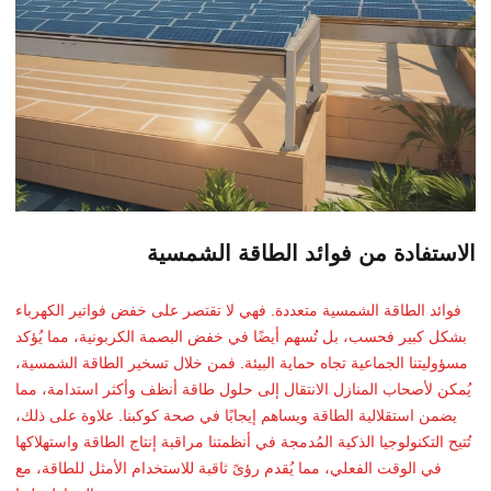
الاستفادة من فوائد الطاقة الشمسية
فوائد الطاقة الشمسية متعددة. فهي لا تقتصر على خفض فواتير الكهرباء
بشكل كبير فحسب، بل تُسهم أيضًا في خفض البصمة الكربونية، مما يُؤكد
مسؤوليتنا الجماعية تجاه حماية البيئة. فمن خلال تسخير الطاقة الشمسية،
يُمكن لأصحاب المنازل الانتقال إلى حلول طاقة أنظف وأكثر استدامة، مما
يضمن استقلالية الطاقة ويساهم إيجابًا في صحة كوكبنا. علاوة على ذلك،
تُتيح التكنولوجيا الذكية المُدمجة في أنظمتنا مراقبة إنتاج الطاقة واستهلاكها
في الوقت الفعلي، مما يُقدم رؤىً ثاقبة للاستخدام الأمثل للطاقة، مع