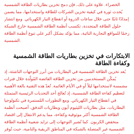
الخضراء. علاوة على ذلك، فإن دمج تخزين بطاريات الطاقة الشمسية
يُحدث ثورة في كيفية تخزين الشركات للطاقة واستخدامها، مما يضمن
إمدادًا ثابتًا حتى خلال ساعات الذروة أو انقطاع التيار الكهربائي. ومع انتشار
حلول الطاقة المتجددة، تكتسب أنظمة الطاقة الشمسية خارج الشبكة
زخمًا للمواقع التجارية النائية، مما يؤكد بشكل أكبر على تنوع أنظمة الطاقة
الشمسية.
الابتكارات في تخزين بطاريات الطاقة الشمسية
وكفاءة الطاقة
يُعد تخزين الطاقة الشمسية في البطاريات من أبرز التوجهات الناشئة، إذ
يُمكّن المستخدمين من تخزين الطاقة الفائضة المُولّدة خلال فترات
مشمسة لاستخدامها ليلاً أو في الأيام الغائمة. تُعدّ هذه التقنية بالغة الأهمية
لتعظيم كفاءة الطاقة الشمسية، إذ تُعالج أحد التحديات الرئيسية المتمثلة
في انقطاع التيار الكهربائي. ومع التطورات المُستمرة في تكنولوجيا
البطاريات، مثل بطاريات الليثيوم أيون وبطاريات التدفق، أصبحت أنظمة
الطاقة الشمسية أكثر موثوقية وكفاءة، مما يدعم الانتقال إلى اقتصاد
منخفض الكربون. كما تُشير التوجهات إلى تزايد شعبية أنظمة الطاقة
الشمسية غير المتصلة بالشبكة في المناطق الريفية والنامية، حيث تُوفر