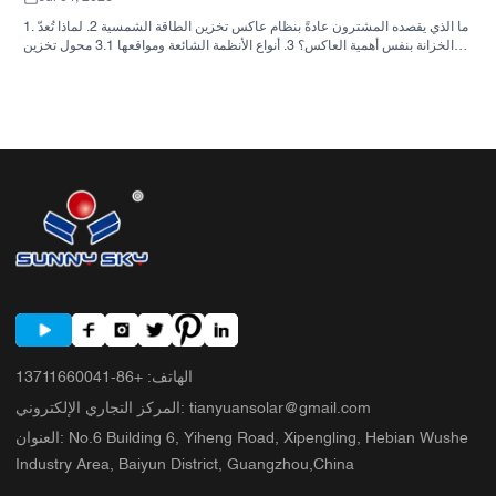
1. ما الذي يقصده المشترون عادةً بنظام عاكس تخزين الطاقة الشمسية 2. لماذا تُعدّ
الخزانة بنفس أهمية العاكس؟ 3. أنواع الأنظمة الشائعة ومواقعها 3.1 محول تخزين
الطاقة السكنية 3.2 محول الطاقة الشمسية التجاري 3.3 محول الطاقة الشمسية
خارج الشبكة 4. قائمة مراجعة سريعة للمشتري قبل مقارنة الأسعار 5. الأخطاء
الشائعة التي يرتكبها المشترون 6. ما الذي تضيفه شركة ساني سكاي إلى النقاش؟
7. الأسئلة الشائعة 8. الخطوة التالية
الهاتف
:
+86-13711660041
tianyuansolar@gmail.com
:
المركز التجاري الإلكتروني
No.6 Building 6, Yiheng Road, Xipengling, Hebian Wushe
:
العنوان
Industry Area, Baiyun District, Guangzhou,China