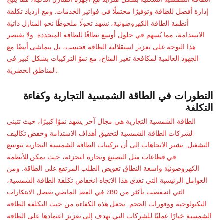
الطاقة الشمسية السكنية بشكل متزايد مع أجهزة المنازل الذكية، مما يُتيح
إدارة أفضل للطاقة وتوفيرًا محتملًا في فواتير الخدمات. ومع ازدياد تكلفة
أنظمة الطاقة الكهروضوئية، نشهد تحولًا ملحوظًا نحو المنازل ذاتية
الاستدامة، مما يُسهم في حلول أوسع نطاقًا للطاقة المتجددة. ولا يقتصر
هذا التوجه على تعزيز استقلالية الطاقة فحسب، بل يتماشى أيضًا مع
الجهود العالمية لمكافحة تغير المناخ، مع نموّ التركيبات بشكل كبير في
المناطق الحضرية.
التطورات في الطاقة الشمسية التجارية وكفاءة
التكلفة
الطاقة الشمسية التجارية هي مجال آخر يشهد نموًا كبيرًا، حيث تتبنى
الشركات الطاقة الشمسية لتحقيق أهداف الاستدامة وخفض تكاليف
التشغيل. تشير الاتجاهات إلى أن تركيبات الطاقة الشمسية التجارية تتوسع
في قطاعات مثل التصنيع وتجارة التجزئة، حيث يمكن للأنظمة
الكهروضوئية واسعة النطاق تعويض الطلب المرتفع على الطاقة. ومن
العوامل الرئيسية التي تغذي هذا الاتجاه انخفاض تكلفة الطاقة الشمسية،
التي انخفضت بأكثر من 80٪ في العقد الماضي بفضل الابتكارات
التكنولوجية ووفورات الحجم. تجعل هذه الكفاءة من حيث التكلفة الطاقة
الشمسية خيارًا عمليًا للشركات التي تهدف إلى تعزيز اعتمادها على الطاقة