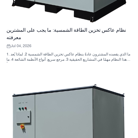
نظام عاكس تخزين الطاقة الشمسية: ما يجب على المشترين
معرفته
Jul 04, 2026
1. ما الذي يقصده المشترون عادةً بنظام عاكس تخزين الطاقة الشمسية 2. لماذا يُعد
هذا النظام مهمًا في المشاريع الحقيقية 3. مرجع سريع: أنواع الأنظمة الشائعة 4. ما
الذي يجب البحث عنه في الخزانة وعملية التجميع؟ 5. معايير الاختيار التي تؤثر فعلياً
على الأداء 6. أخطاء شائعة لدى المشترين 7. الأسئلة الشائعة 8. أين تندرج شركة
ساني سكاي في هذا النقاش؟