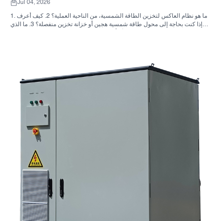
Jul 04, 2026
1. ما هو نظام العاكس لتخزين الطاقة الشمسية، من الناحية العملية؟ 2. كيف أعرف
ما إذا كنت بحاجة إلى محول طاقة شمسية هجين أو خزانة تخزين منفصلة؟ 3. ما الذي
يجب على المشترين التحقق منه أولاً في خزانة تخزين الطاقة الصناعية؟ 4. ما هي
سيناريوهات التطبيق الرئيسية؟ 5. الأسئلة الشائعة: الأسئلة التي يجب على فرق
التوريد طرحها مبكراً 6. لماذا لا تزال قدرة المصنّع مهمة 7. ما هي الخطوة التالية
للمشتري؟