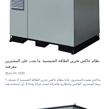
نظام عاكس تخزين الطاقة الشمسية: ما يجب على المشترين
معرفته
Jul 04, 2026
1. ما الذي يقصده المشترون عادةً بنظام عاكس تخزين الطاقة الشمسية 2. نصيحة
سريعة للمشتري: العاكس والبطارية والخزانة ليست قرارًا واحدًا 3. أين تُستخدم هذه
الأنظمة 4. ما الذي يخبرك به تصميم الخزانة؟ 5. معايير الاختيار التي لها أهمية فعلية
6. الأخطاء الشائعة التي يرتكبها المشترون 7. ما الذي يجب السؤال عنه قبل طلب
عرض سعر؟ 8. كيف تتناسب شركة ساني سكاي مع الصورة؟ 9. الأسئلة الشائعة:
أنظمة العاكس لتخزين الطاقة الشمسية 10. الخطوة التالية للمشترين