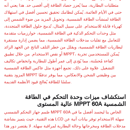
متطلبات البطارية، مما يُعزز حصاد الطاقة إلى أقصى حد. هذا يعني أنه
حتى في الأيام الغائمة، يُمكن لنظامك تحقيق تحسين أفضل في استهلاك
الطاقة لمنشآت الطاقة الشمسية، وتحويل المزيد من ضوء الشمس إلى
كهرباء قابلة للاستخدام. على سبيل المثال، تُدمج حلول الطاقة المتجددة،
مثل وحدات التحكم الذكية في الطاقة الشمسية، خوارزميات متقدمة
للتعامل مع تقلبات مدخلات الطاقة الشمسية، مما يضمن إدارة مستقرة
لبطاريات الطاقة الشمسية، ويقلل من خطر التلف الناتج عن الجهد الزائد
أو نقص الاستخدام. من خلال تطبيق MPPT، يُمكن للمستخدمين تجربة
كفاءة مُحسّنة، مما يُؤدي إلى عمر أطول للبطارية وانخفاض تكاليف
التشغيل. علاوة على ذلك، تجمع أجهزة مثل عاكس الطاقة الشمسية
المزود بتقنية MPPT بين وظيفتي الشحن والانعكاس، مما يوفر تدفقًا
سلسًا للطاقة يُعالج قيود الأنظمة القديمة.
استكشاف ميزات وحدة التحكم في الطاقة
الشمسية MPPT 60A عالية المستوى
صُمم جهاز التحكم الشمسي MPPT 60A الخاص بنا ليجسد أفضل ما في
هذه التقنية، حيث يتميز بشاشة LCD سهلة الاستخدام توفر بيانات آنية عن
مدخلات الطاقة ومخرجاتها وحالة البطارية لمراقبة سهلة. لا يقتصر دور هذا