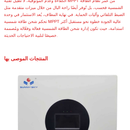
الكفاءة وعدم الموثوقية، لا تُطيل تقنية MPPT من عمر نظام الطاقة
الشمسية فحسب، بل تُوفر أيضًا راحة البال من خلال ميزات متقدمة مثل
الضبط التلقائي وآليات الحماية. في نهاية المطاف، يُعد الاستثمار في وحدة
تحكم شحن طاقة شمسية MPPT عالية الجودة خطوة نحو مستقبل أكثر
استدامة، حيث تكون إدارة شحن الطاقة الشمسية فعالة وفعّالة ومُصممة
خصيصًا لتلبية الاحتياجات الحديثة.
المنتجات الموصى بها