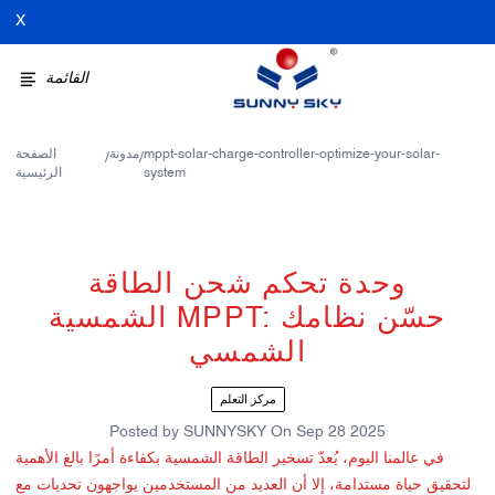
X
القائمة
mppt-solar-charge-controller-optimize-your-solar-
مدونة
الصفحة
/
/
system
الرئيسية
وحدة تحكم شحن الطاقة
الشمسية MPPT: حسّن نظامك
الشمسي
مركز التعلم
Posted by
SUNNYSKY
On
Sep 28 2025
في عالمنا اليوم، يُعدّ تسخير الطاقة الشمسية بكفاءة أمرًا بالغ الأهمية
لتحقيق حياة مستدامة، إلا أن العديد من المستخدمين يواجهون تحديات مع