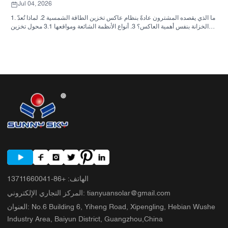
Jul 04, 2026
1. ما الذي يقصده المشترون عادةً بنظام عاكس تخزين الطاقة الشمسية 2. لماذا تُعدّ
الخزانة بنفس أهمية العاكس؟ 3. أنواع الأنظمة الشائعة ومواقعها 3.1 محول تخزين
الطاقة السكنية 3.2 محول الطاقة الشمسية التجاري 3.3 محول الطاقة الشمسية
خارج الشبكة 4. قائمة مراجعة سريعة للمشتري قبل مقارنة الأسعار 5. الأخطاء
الشائعة التي يرتكبها المشترون 6. ما الذي تضيفه شركة ساني سكاي إلى النقاش؟
7. الأسئلة الشائعة 8. الخطوة التالية
الهاتف
:
+86-13711660041
tianyuansolar@gmail.com
:
المركز التجاري الإلكتروني
No.6 Building 6, Yiheng Road, Xipengling, Hebian Wushe
:
العنوان
Industry Area, Baiyun District, Guangzhou,China