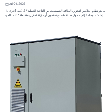
Jul 04, 2026
1. ما هو نظام العاكس لتخزين الطاقة الشمسية، من الناحية العملية؟ 2. كيف أعرف
ما إذا كنت بحاجة إلى محول طاقة شمسية هجين أو خزانة تخزين منفصلة؟ 3. ما الذي
يجب على المشترين التحقق منه أولاً في خزانة تخزين الطاقة الصناعية؟ 4. ما هي
سيناريوهات التطبيق الرئيسية؟ 5. الأسئلة الشائعة: الأسئلة التي يجب على فرق
التوريد طرحها مبكراً 6. لماذا لا تزال قدرة المصنّع مهمة 7. ما هي الخطوة التالية
للمشتري؟