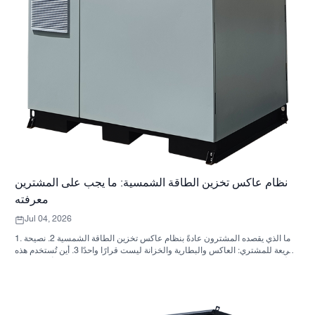
نظام عاكس تخزين الطاقة الشمسية: ما يجب على المشترين
معرفته
Jul 04, 2026
1. ما الذي يقصده المشترون عادةً بنظام عاكس تخزين الطاقة الشمسية 2. نصيحة
سريعة للمشتري: العاكس والبطارية والخزانة ليست قرارًا واحدًا 3. أين تُستخدم هذه
الأنظمة 4. ما الذي يخبرك به تصميم الخزانة؟ 5. معايير الاختيار التي لها أهمية فعلية
6. الأخطاء الشائعة التي يرتكبها المشترون 7. ما الذي يجب السؤال عنه قبل طلب
عرض سعر؟ 8. كيف تتناسب شركة ساني سكاي مع الصورة؟ 9. الأسئلة الشائعة:
أنظمة العاكس لتخزين الطاقة الشمسية 10. الخطوة التالية للمشترين