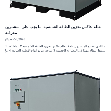
نظام عاكس تخزين الطاقة الشمسية: ما يجب على المشترين
معرفته
Jul 04, 2026
1. ما الذي يقصده المشترون عادةً بنظام عاكس تخزين الطاقة الشمسية 2. لماذا يُعد
هذا النظام مهمًا في المشاريع الحقيقية 3. مرجع سريع: أنواع الأنظمة الشائعة 4. ما
الذي يجب البحث عنه في الخزانة وعملية التجميع؟ 5. معايير الاختيار التي تؤثر فعلياً
على الأداء 6. أخطاء شائعة لدى المشترين 7. الأسئلة الشائعة 8. أين تندرج شركة
ساني سكاي في هذا النقاش؟