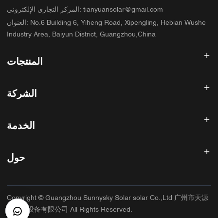
tianyuansolar@gmail.com
:
المركز التجاري الإلكتروني
No.6 Building 6, Yiheng Road, Xipengling, Hebian Wushe
:
العنوان
Industry Area, Baiyun District, Guangzhou,China
المنتجات
عاكس الطاقة الشمسية
الشركة
لوحة شمسية
بطارية شمسية
الصفحة الرئيسية
نظام الطاقة الشمسية
الخدمة
المنتجات
الكل في واحد ESS
مدونة
الأسئلة الشائعة
وحدة تحكم شحن الطاقة الشمسية
عنا
حول
سياسة استرداد الأموال
ملحقات الطاقة الشمسية
الاتصال
سياسة الخصوصية
سانيسكي
سياسة الضمان
مصنع
Copyright © Guangzhou Sunnysky Solar solar Co.,Ltd 广州市天源
شروط الخدمة
التطبيق الرئيسي
太阳能设备有限公司 All Rights Reserved.