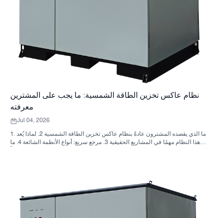
نظام عاكس تخزين الطاقة الشمسية: ما يجب على المشترين
معرفته
Jul 04, 2026
1. ما الذي يقصده المشترون عادةً بنظام عاكس تخزين الطاقة الشمسية 2. لماذا يُعد
هذا النظام مهمًا في المشاريع الحقيقية 3. مرجع سريع: أنواع الأنظمة الشائعة 4. ما
الذي يجب البحث عنه في الخزانة وعملية التجميع؟ 5. معايير الاختيار التي تؤثر فعلياً
على الأداء 6. أخطاء شائعة لدى المشترين 7. الأسئلة الشائعة 8. أين تندرج شركة
ساني سكاي في هذا النقاش؟