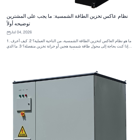
نظام عاكس تخزين الطاقة الشمسية: ما يجب على المشترين
توضيحه أولاً
Jul 04, 2026
1. ما هو نظام العاكس لتخزين الطاقة الشمسية، من الناحية العملية؟ 2. كيف أعرف
ما إذا كنت بحاجة إلى محول طاقة شمسية هجين أو خزانة تخزين منفصلة؟ 3. ما الذي
يجب على المشترين التحقق منه أولاً في خزانة تخزين الطاقة الصناعية؟ 4. ما هي
سيناريوهات التطبيق الرئيسية؟ 5. الأسئلة الشائعة: الأسئلة التي يجب على فرق
التوريد طرحها مبكراً 6. لماذا لا تزال قدرة المصنّع مهمة 7. ما هي الخطوة التالية
للمشتري؟