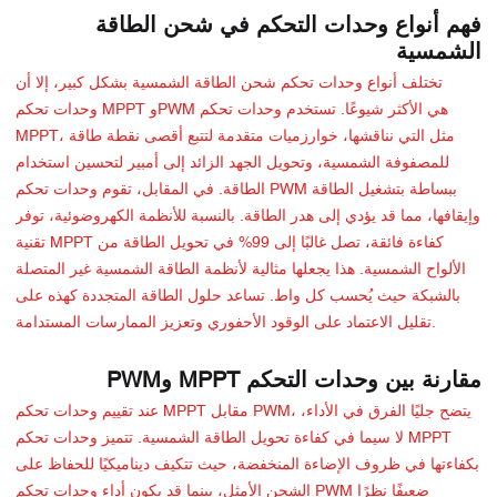
فهم أنواع وحدات التحكم في شحن الطاقة
الشمسية
تختلف أنواع وحدات تحكم شحن الطاقة الشمسية بشكل كبير، إلا أن
وحدات تحكم MPPT وPWM هي الأكثر شيوعًا. تستخدم وحدات تحكم
MPPT، مثل التي نناقشها، خوارزميات متقدمة لتتبع أقصى نقطة طاقة
للمصفوفة الشمسية، وتحويل الجهد الزائد إلى أمبير لتحسين استخدام
الطاقة. في المقابل، تقوم وحدات تحكم PWM ببساطة بتشغيل الطاقة
وإيقافها، مما قد يؤدي إلى هدر الطاقة. بالنسبة للأنظمة الكهروضوئية، توفر
تقنية MPPT كفاءة فائقة، تصل غالبًا إلى 99% في تحويل الطاقة من
الألواح الشمسية. هذا يجعلها مثالية لأنظمة الطاقة الشمسية غير المتصلة
بالشبكة حيث يُحسب كل واط. تساعد حلول الطاقة المتجددة كهذه على
تقليل الاعتماد على الوقود الأحفوري وتعزيز الممارسات المستدامة.
مقارنة بين وحدات التحكم MPPT وPWM
عند تقييم وحدات تحكم MPPT مقابل PWM، يتضح جليًا الفرق في الأداء،
لا سيما في كفاءة تحويل الطاقة الشمسية. تتميز وحدات تحكم MPPT
بكفاءتها في ظروف الإضاءة المنخفضة، حيث تتكيف ديناميكيًا للحفاظ على
الشحن الأمثل، بينما قد يكون أداء وحدات تحكم PWM ضعيفًا نظرًا