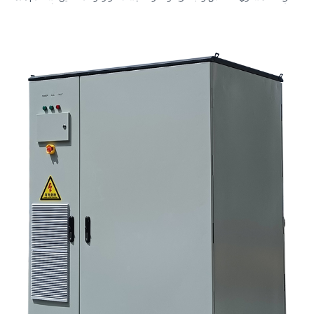
الأنظمة 4. ما الذي يخبرك به تصميم الخزانة؟ 5. معايير الاختيار التي لها أهمية فعلية
6. الأخطاء الشائعة التي يرتكبها المشترون 7. ما الذي يجب السؤال عنه قبل طلب
عرض سعر؟ 8. كيف تتناسب شركة ساني سكاي مع الصورة؟ 9. الأسئلة الشائعة:
أنظمة العاكس لتخزين الطاقة الشمسية 10. الخطوة التالية للمشترين