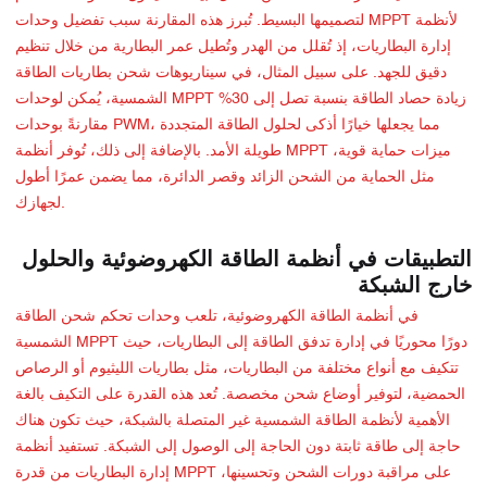
لتصميمها البسيط. تُبرز هذه المقارنة سبب تفضيل وحدات MPPT لأنظمة
إدارة البطاريات، إذ تُقلل من الهدر وتُطيل عمر البطارية من خلال تنظيم
دقيق للجهد. على سبيل المثال، في سيناريوهات شحن بطاريات الطاقة
الشمسية، يُمكن لوحدات MPPT زيادة حصاد الطاقة بنسبة تصل إلى 30%
مقارنةً بوحدات PWM، مما يجعلها خيارًا أذكى لحلول الطاقة المتجددة
طويلة الأمد. بالإضافة إلى ذلك، تُوفر أنظمة MPPT ميزات حماية قوية،
مثل الحماية من الشحن الزائد وقصر الدائرة، مما يضمن عمرًا أطول
لجهازك.
التطبيقات في أنظمة الطاقة الكهروضوئية والحلول
خارج الشبكة
في أنظمة الطاقة الكهروضوئية، تلعب وحدات تحكم شحن الطاقة
الشمسية MPPT دورًا محوريًا في إدارة تدفق الطاقة إلى البطاريات، حيث
تتكيف مع أنواع مختلفة من البطاريات، مثل بطاريات الليثيوم أو الرصاص
الحمضية، لتوفير أوضاع شحن مخصصة. تُعد هذه القدرة على التكيف بالغة
الأهمية لأنظمة الطاقة الشمسية غير المتصلة بالشبكة، حيث تكون هناك
حاجة إلى طاقة ثابتة دون الحاجة إلى الوصول إلى الشبكة. تستفيد أنظمة
إدارة البطاريات من قدرة MPPT على مراقبة دورات الشحن وتحسينها،