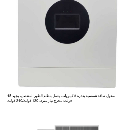
محول طاقة شمسية بقدرة 5 كيلوواط، يعمل بنظام الطور المنفصل، بجهد 48
فولت: مخرج تيار متردد 120 فولت/240 فولت