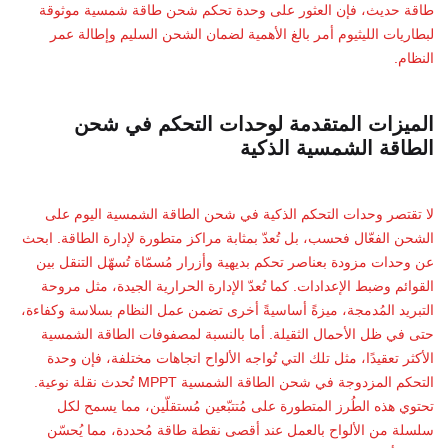
طاقة حديث، فإن العثور على وحدة تحكم شحن طاقة شمسية موثوقة
لبطاريات الليثيوم أمر بالغ الأهمية لضمان الشحن السليم وإطالة عمر
النظام.
الميزات المتقدمة لوحدات التحكم في شحن
الطاقة الشمسية الذكية
لا تقتصر وحدات التحكم الذكية في شحن الطاقة الشمسية اليوم على
الشحن الفعّال فحسب، بل تُعدّ بمثابة مراكز متطورة لإدارة الطاقة. ابحث
عن وحدات مزودة بعناصر تحكم بديهية وأزرار مُسمّاة تُسهّل التنقل بين
القوائم وضبط الإعدادات. كما تُعدّ الإدارة الحرارية الجيدة، مثل مروحة
التبريد المُدمجة، ميزةً أساسيةً أخرى تضمن عمل النظام بسلاسة وكفاءة،
حتى في ظل الأحمال الثقيلة. أما بالنسبة لمصفوفات الطاقة الشمسية
الأكثر تعقيدًا، مثل تلك التي تُواجه الألواح اتجاهات مختلفة، فإن وحدة
التحكم المزدوجة في شحن الطاقة الشمسية MPPT تُحدث نقلة نوعية.
تحتوي هذه الطُرز المتطورة على مُتتبّعين مُستقلّين، مما يسمح لكل
سلسلة من الألواح بالعمل عند أقصى نقطة طاقة مُحددة، مما يُحسّن