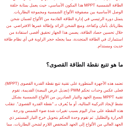
الطاقة الشمسية MPPT هذا المكون الأساسي، حيث يعمل بمثابة حلقة
الوصل الأساسية بين مصفوفة الألواح الشمسية ومجموعة البطاريات.
يتمثل دوره الرئيسي في إدارة الطاقة القادمة من الألواح لضمان شحن
بطارياتك بأمان وكفاءة، ومنع الشحن الزائد وإطالة عمرها الافتراضي. من
خلال تحسين حصاد الطاقة، يضمن هذا الجهاز تحقيق أقصى استفادة من
استثمارك في الطاقة المتجددة، مما يجعله حجر الزاوية في أي نظام طاقة
حديث ومستدام.
ما هو تتبع نقطة الطاقة القصوى؟
تعتمد هذه الأجهزة المتطورة على تقنية تتبع نقطة القدرة القصوى (MPPT).
فعلى عكس وحدات تحكم PWM (تعديل عرض النبضة) القديمة، تقوم
تقنية MPPT بمسح الجهد والتيار الصادرين من الألواح الشمسية بشكل
نشط لإيجاد التركيبة المثالية، أو ما يُعرف بـ "نقطة القدرة القصوى". تتقلب
هذه النقطة على مدار اليوم بسبب تغيرات شدة ضوء الشمس ودرجة
الحرارة والتظليل. ثم تقوم وحدة التحكم بتحويل خرج التيار المستمر ذي
الجهد العالي من الألواح إلى الجهد المنخفض اللازم لشحن البطاريات، مما