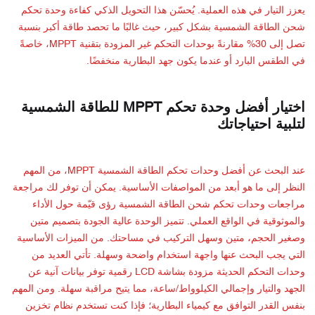
يعزز التيار في هذه العملية. يُحسّن هذا التحويل الذكي كفاءة وحدة تحكم
شحن الطاقة الشمسية بشكل كبير، حيث غالبًا ما تحصد طاقة أكبر بنسبة
تصل إلى 30% مقارنةً بوحدات التحكم غير المزودة بتقنية MPPT، خاصةً
في الطقس البارد أو عندما يكون جهد البطارية منخفضًا.
اختيار أفضل وحدة تحكم MPPT للطاقة الشمسية
لتلبية احتياجاتك
عند البحث عن أفضل وحدات تحكم الطاقة الشمسية MPPT، من المهم
النظر إلى ما هو أبعد من المواصفات الأساسية. يمكن أن توفر لك مراجعة
مراجعات وحدات تحكم شحن الطاقة الشمسية رؤى قيّمة حول الأداء
والموثوقية في الواقع العملي. تتميز الوحدة عالية الجودة بتصميم متين
وصغير الحجم، متين وسهل التركيب في مساحتك. من الميزات الأساسية
التي يجب البحث عنها واجهة استخدام واضحة وسهلة. تأتي العديد من
وحدات التحكم الحديثة مزودة بشاشة LCD رقمية توفر بيانات آنية عن
الجهد والتيار وإجمالي الكيلوواط/ساعة، مما يتيح مراقبة سهلة. ومن المهم
بنفس القدر التوافق مع كيمياء البطارية؛ فإذا كنت تستخدم نظام تخزين