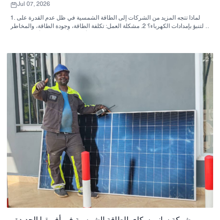
Jul 07, 2026
1. لماذا تتجه المزيد من الشركات إلى الطاقة الشمسية في ظل عدم القدرة على
التنبؤ بإمدادات الكهرباء؟ 2. مشكلة العمل: تكلفة الطاقة، وجودة الطاقة، والمخاطر
التشغيلية 3. مرجع سريع: ما هو النهج الشمسي الأنسب لأي نوع من الأعمال؟ 4. ما
الذي يجب على المشترين مراعاته قبل الموافقة على النظام؟ 5. لماذا تُعدّ قدرة
المورّد بنفس أهمية المعدات؟ 6. أخطاء شائعة لدى المشترين تؤدي إلى إبطاء
المشاريع 7. الخطوات العملية التالية لفريق التوريد 8. الأسئلة الشائعة