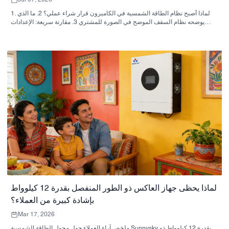
1. لماذا أصبح نظام الطاقة الشمسية في الكاميرون قرار شراء عملي؟ 2. ما الذي
يوضحه نظام السقف الموضح في الصورة للمشتري 3. مقارنة سريعة: الإعدادات
المنزلية، وإعدادات العمل، والإعدادات المختلطة 4. معايير اختيار أهم من الكتيب 5.
الأخطاء الشائعة التي يرتكبها المشترون 6. لماذا تُعدّ قدرة المُصنِّع مهمة؟ 7. نصائح
عملية للمشتري قبل التوقيع 8. الخطوة التالية للمشترين
لماذا يحظى جهاز العاكس ذو الطور المنفصل بقدرة 12 كيلوواط
بإشادة كبيرة من العملاء؟
Mar 17, 2026
ملخص آراء العملاء حول محول الطاقة الشمسية Sunnysky بقدرة 12 كيلوواط ذو