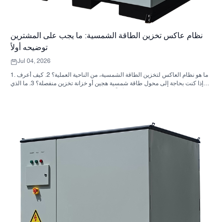
نظام عاكس تخزين الطاقة الشمسية: ما يجب على المشترين
توضيحه أولاً
Jul 04, 2026
1. ما هو نظام العاكس لتخزين الطاقة الشمسية، من الناحية العملية؟ 2. كيف أعرف
ما إذا كنت بحاجة إلى محول طاقة شمسية هجين أو خزانة تخزين منفصلة؟ 3. ما الذي
يجب على المشترين التحقق منه أولاً في خزانة تخزين الطاقة الصناعية؟ 4. ما هي
سيناريوهات التطبيق الرئيسية؟ 5. الأسئلة الشائعة: الأسئلة التي يجب على فرق
التوريد طرحها مبكراً 6. لماذا لا تزال قدرة المصنّع مهمة 7. ما هي الخطوة التالية
للمشتري؟