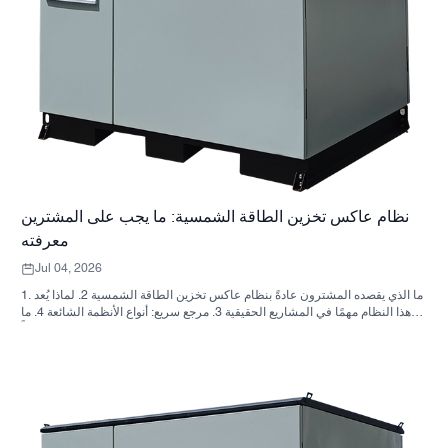
نظام عاكس تخزين الطاقة الشمسية: ما يجب على المشترين
معرفته
Jul 04, 2026
1. ما الذي يقصده المشترون عادةً بنظام عاكس تخزين الطاقة الشمسية 2. لماذا يُعد
هذا النظام مهمًا في المشاريع الحقيقية 3. مرجع سريع: أنواع الأنظمة الشائعة 4. ما
الذي يجب البحث عنه في الخزانة وعملية التجميع؟ 5. معايير الاختيار التي تؤثر فعلياً
على الأداء 6. أخطاء شائعة لدى المشترين 7. الأسئلة الشائعة 8. أين تندرج شركة
ساني سكاي في هذا النقاش؟