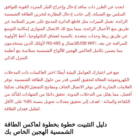
ابحث عن الطرز ذات منافذ إدخال وإخراج التيار المتردد القوية للتوافق
السلس مع الشبكة، إلى جانب إدخال البطارية لتخزين الطاقة الشمسية
الزائدة. تعمل الميزات مثل قاطع الدائرة المدمج على تعزيز السلامة عن
طريق منع الأحمال الزائدة، بينما يتيح لك الاتصال المتوازي إمكانية التوسع
عن طريق ربط وحدات متعددة. بالنسبة لعشاق التكنولوجيا، أعط الأولوية
لأولئك الذين يستخدمون RS-485 للاتصال وUSB WiFi للمراقبة عن بعد،
مما يضمن تكامل العاكس الهجين للألواح الشمسية بسلاسة مع أنظمة
المنزل الذكي.
ضع في اعتبارك العوامل البيئية أيضًا؛ اختر العاكسات ذات المدخلات
الكهروضوئية الفعالة لتحقيق أقصى قدر من حلول الطاقة الشمسية. توفر
العلامات التجارية التي توفر الاتصال الجاف ومفاتيح التشغيل/الإيقاف تحكمًا
أفضل، مما يقلل من التدخلات اليدوية. تحقق دائمًا من الشهادات للتأكد من
الكفاءة والمتانة - اهدف إلى تحقيق معدلات تحويل بنسبة 95% على الأقل
لتقليل فقدان الطاقة.
دليل التثبيت خطوة بخطوة لعاكس الطاقة
الشمسية الهجين الخاص بك