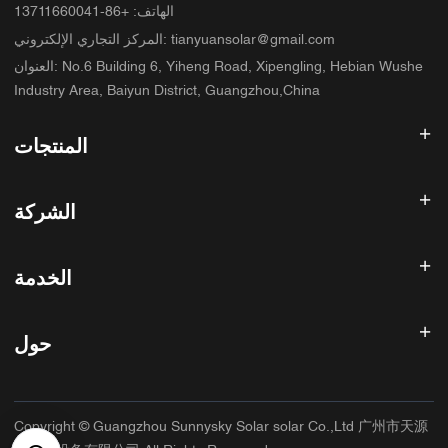
الهاتف
:
+86-13711660041
tianyuansolar@gmail.com
:
المركز التجاري الإلكتروني
No.6 Building 6, Yiheng Road, Xipengling, Hebian Wushe
:
العنوان
Industry Area, Baiyun District, Guangzhou,China
المنتجات
عاكس الطاقة الشمسية
الشركة
لوحة شمسية
بطارية شمسية
الصفحة الرئيسية
نظام الطاقة الشمسية
الخدمة
المنتجات
الكل في واحد ESS
مدونة
الأسئلة الشائعة
وحدة تحكم شحن الطاقة الشمسية
عنا
حول
سياسة استرداد الأموال
ملحقات الطاقة الشمسية
الاتصال
سياسة الخصوصية
سانيسكي
سياسة الضمان
مصنع
Copyright © Guangzhou Sunnysky Solar solar Co.,Ltd 广州市天源
شروط الخدمة
التطبيق الرئيسي