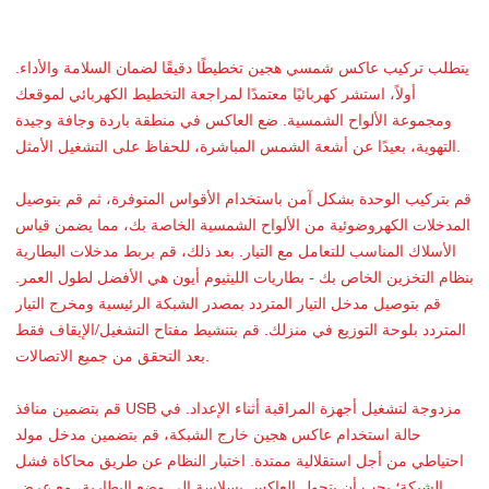
يتطلب تركيب عاكس شمسي هجين تخطيطًا دقيقًا لضمان السلامة والأداء.
أولاً، استشر كهربائيًا معتمدًا لمراجعة التخطيط الكهربائي لموقعك
ومجموعة الألواح الشمسية. ضع العاكس في منطقة باردة وجافة وجيدة
التهوية، بعيدًا عن أشعة الشمس المباشرة، للحفاظ على التشغيل الأمثل.
قم بتركيب الوحدة بشكل آمن باستخدام الأقواس المتوفرة، ثم قم بتوصيل
المدخلات الكهروضوئية من الألواح الشمسية الخاصة بك، مما يضمن قياس
الأسلاك المناسب للتعامل مع التيار. بعد ذلك، قم بربط مدخلات البطارية
بنظام التخزين الخاص بك - بطاريات الليثيوم أيون هي الأفضل لطول العمر.
قم بتوصيل مدخل التيار المتردد بمصدر الشبكة الرئيسية ومخرج التيار
المتردد بلوحة التوزيع في منزلك. قم بتنشيط مفتاح التشغيل/الإيقاف فقط
بعد التحقق من جميع الاتصالات.
قم بتضمين منافذ USB مزدوجة لتشغيل أجهزة المراقبة أثناء الإعداد. في
حالة استخدام عاكس هجين خارج الشبكة، قم بتضمين مدخل مولد
احتياطي من أجل استقلالية ممتدة. اختبار النظام عن طريق محاكاة فشل
الشبكة؛ يجب أن يتحول العاكس بسلاسة إلى وضع البطارية، مع عرض