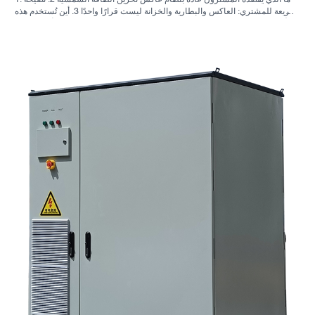
1. ما الذي يقصده المشترون عادةً بنظام عاكس تخزين الطاقة الشمسية 2. نصيحة
سريعة للمشتري: العاكس والبطارية والخزانة ليست قرارًا واحدًا 3. أين تُستخدم هذه
الأنظمة 4. ما الذي يخبرك به تصميم الخزانة؟ 5. معايير الاختيار التي لها أهمية فعلية
6. الأخطاء الشائعة التي يرتكبها المشترون 7. ما الذي يجب السؤال عنه قبل طلب
عرض سعر؟ 8. كيف تتناسب شركة ساني سكاي مع الصورة؟ 9. الأسئلة الشائعة:
أنظمة العاكس لتخزين الطاقة الشمسية 10. الخطوة التالية للمشترين