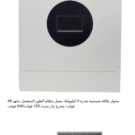
محول طاقة شمسية بقدرة 5 كيلوواط، يعمل بنظام الطور المنفصل، بجهد 48
فولت: مخرج تيار متردد 120 فولت/240 فولت