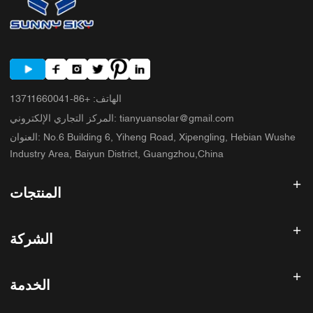
الهاتف
:
+86-13711660041
tianyuansolar@gmail.com
:
المركز التجاري الإلكتروني
No.6 Building 6, Yiheng Road, Xipengling, Hebian Wushe
:
العنوان
Industry Area, Baiyun District, Guangzhou,China
المنتجات
عاكس الطاقة الشمسية
الشركة
لوحة شمسية
بطارية شمسية
الصفحة الرئيسية
نظام الطاقة الشمسية
الخدمة
المنتجات
الكل في واحد ESS
مدونة
الأسئلة الشائعة