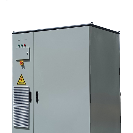
الذي يجب البحث عنه في الخزانة وعملية التجميع؟ 5. معايير الاختيار التي تؤثر فعلياً
على الأداء 6. أخطاء شائعة لدى المشترين 7. الأسئلة الشائعة 8. أين تندرج شركة
ساني سكاي في هذا النقاش؟