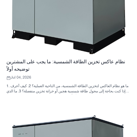
نظام عاكس تخزين الطاقة الشمسية: ما يجب على المشترين
توضيحه أولاً
Jul 04, 2026
1. ما هو نظام العاكس لتخزين الطاقة الشمسية، من الناحية العملية؟ 2. كيف أعرف
ما إذا كنت بحاجة إلى محول طاقة شمسية هجين أو خزانة تخزين منفصلة؟ 3. ما الذي
يجب على المشترين التحقق منه أولاً في خزانة تخزين الطاقة الصناعية؟ 4. ما هي
سيناريوهات التطبيق الرئيسية؟ 5. الأسئلة الشائعة: الأسئلة التي يجب على فرق
التوريد طرحها مبكراً 6. لماذا لا تزال قدرة المصنّع مهمة 7. ما هي الخطوة التالية
للمشتري؟