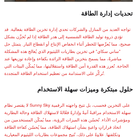
تحديات إدارة الطاقة
تواجه العديد من المنازل والشركات تحدي إدارة تخزين الطاقة بفعالية. قد
تؤدي ذروة توليد الطاقة الشمسية إلى هدر الطاقة إذا لم تُخزَّن بشكل
صحيح، مما يُعرِّضها للخطر أثناء انخفاض الإنتاج أو انقطاع التيار. يتمثل حل
"ساني سكاي" في تخزين بطاريات الليثيوم الذي يُعالج هذه المشكلة
مباشرةً، مما يسمح بتخزين الطاقة الزائدة بكفاءة وإعادة توزيعها عند
الحاجة. تُعزز هذه القدرة أمن الطاقة واستقلاليتها، مما يُمكِّن البيئات التي
تُركِّز على الاستدامة من تعظيم استخدام الطاقة المتجددة.
حلول مبتكرة وميزات سهلة الاستخدام
لا يقتصر نظام Sunny Sky على التخزين فحسب، بل تتيح واجهته الرقمية
سهلة الاستخدام مراقبةً آنيةً وإدارةً فعّالةً لاستهلاك الطاقة وحالة البطارية
ومؤشرات الأداء. تُحسّن هذه الميزات الرؤية، مما يُمكّن المستخدمين من
اتخاذ قراراتٍ واعيةٍ بشأن استهلاك الطاقة، مما يُحسّن كفاءة الطاقة
وتكلفتها. علاوةً على ذلك، تُتيح مجموعات بطاريات الليثيوم المعيارية