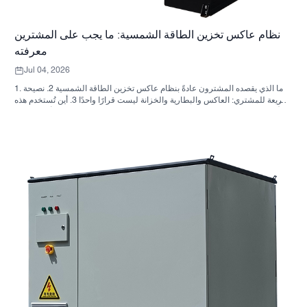
نظام عاكس تخزين الطاقة الشمسية: ما يجب على المشترين
معرفته
Jul 04, 2026
1. ما الذي يقصده المشترون عادةً بنظام عاكس تخزين الطاقة الشمسية 2. نصيحة
سريعة للمشتري: العاكس والبطارية والخزانة ليست قرارًا واحدًا 3. أين تُستخدم هذه
الأنظمة 4. ما الذي يخبرك به تصميم الخزانة؟ 5. معايير الاختيار التي لها أهمية فعلية
6. الأخطاء الشائعة التي يرتكبها المشترون 7. ما الذي يجب السؤال عنه قبل طلب
عرض سعر؟ 8. كيف تتناسب شركة ساني سكاي مع الصورة؟ 9. الأسئلة الشائعة:
أنظمة العاكس لتخزين الطاقة الشمسية 10. الخطوة التالية للمشترين