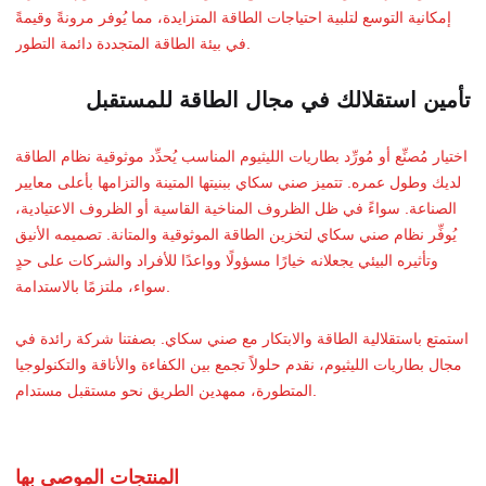
إمكانية التوسع لتلبية احتياجات الطاقة المتزايدة، مما يُوفر مرونةً وقيمةً
في بيئة الطاقة المتجددة دائمة التطور.
تأمين استقلالك في مجال الطاقة للمستقبل
اختيار مُصنِّع أو مُورِّد بطاريات الليثيوم المناسب يُحدِّد موثوقية نظام الطاقة
لديك وطول عمره. تتميز صني سكاي ببنيتها المتينة والتزامها بأعلى معايير
الصناعة. سواءً في ظل الظروف المناخية القاسية أو الظروف الاعتيادية،
يُوفِّر نظام صني سكاي لتخزين الطاقة الموثوقية والمتانة. تصميمه الأنيق
وتأثيره البيئي يجعلانه خيارًا مسؤولًا وواعدًا للأفراد والشركات على حدٍ
سواء، ملتزمًا بالاستدامة.
استمتع باستقلالية الطاقة والابتكار مع صني سكاي. بصفتنا شركة رائدة في
مجال بطاريات الليثيوم، نقدم حلولاً تجمع بين الكفاءة والأناقة والتكنولوجيا
المتطورة، ممهدين الطريق نحو مستقبل مستدام.
المنتجات الموصى بها