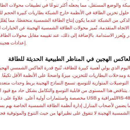
شبكة والوضع المستقل، مما يجعله أكثر تنوعًا في تطبيقات محولات الط
 حلول تخزين الطاقة في الأنظمة خارج الشبكة بطاريات كبيرة الحجم للت
كي من الشبكة عندما يكون إنتاج الطاقة الشمسية منخفضًا، مما يُقلل الت
 الاتجاه المتقدمة، تُميز محولات الطاقة الشمسية الهجينة عن الخيارات ا
در ويُعزز الاستدامة. بالإضافة إلى ذلك، عند تقييمه مقابل محولات الطا
إعدادات هجينة، مما يوفر للمستخدمين تحكمًا أكبر وتوفيرًا في التكاليف بمرور الوقت.
العاكس الهجين في المناظر الطبيعية الحديثة للطاقة
اليوم الذي يولي أهمية كبيرة للطاقة، تُتيح قدرة العاكس الشمسي اله
 ومدخلات البطاريات للتخزين، ميزةً واضحةً على الأنظمة الأقل تكيفًا.
 التوصيلات المتوازية للتوسع، تسمح النماذج الهجينة بربط وحدات متعدد
 يتناقض هذا المستوى من قابلية التوسع والتكامل بشكل حاد مع قيود الع
مخصصة واستثمارات أولية أعلى. علاوةً على ذلك، تمتد مزاي
ا يضمن لأصحاب المنازل إدارة أنظمة الطاقة الشمسية الخاصة بهم بسهو
لشمسية الهجينة لا تتفوق على نظيراتها من حيث التنوع والموثوقية فحس