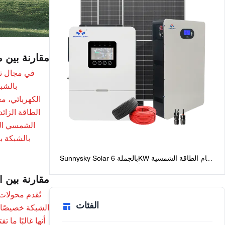
مقارنة بين 
في مجال تق
بالشبك
الكهربائي، م
الطاقة الزائ
الشمسي الهج
بالشبكة بب
Sunnysky Solar بالجملة 6KW نظام الطاقة الشمسية
خارج الشبكة للمنازل أفضل حزم النظام الشمسي
مقارنة بين ا
خارج الشبكة مع البطاريات
تُقدم محولات
الفئات
الشبكة خصيصًا ل
أنها غالبًا ما