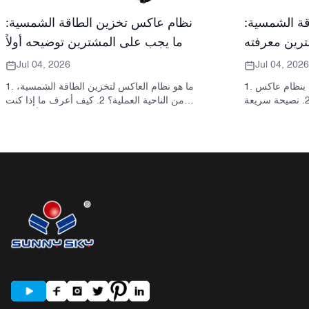
ة الشمسية:
نظام عاكس تخزين الطاقة الشمسية:
رين معرفته
ما يجب على المشترين توضيحه أولاً
Jul 04, 2026
Jul 04, 2026
1. ما الذي يقصده المشترون عادةً بنظام عاكس
1. ما هو نظام العاكس لتخزين الطاقة الشمسية،
تخزين الطاقة الشمسية 2. نصيحة سريعة
من الناحية العملية؟ 2. كيف أعرف ما إذا كنت
انة ليست قرارًا
بحاجة إلى محول طاقة شمسية هجين أو خزانة
واحدًا 3. أين تُستخدم هذه الأنظمة 4. ما الذي
تخزين منفصلة؟ 3. ما الذي يجب على المشترين
تصميم الخزانة؟ 5. معايير الاختيار التي
التحقق منه أولاً في خزانة تخزين الطاقة الصناعية؟
أخطاء الشائعة التي يرتكبها
4. ما هي سيناريوهات التطبيق الرئيسية؟ 5. الأسئلة
السؤال عنه قبل طلب
الشائعة: الأسئلة التي يجب على فرق التوريد
سب شركة ساني سكاي
طرحها مبكراً 6. لماذا لا تزال قدرة المصنّع مهمة 7.
الشائعة: أنظمة العاكس
ما هي الخطوة التالية للمشتري؟
لتخزين الطاقة الشمسية 10. الخطوة التالية
للمشترين