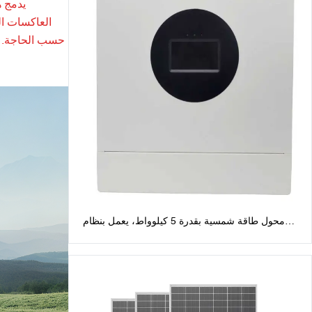
يدمج ه
العاكسات ال
حسب الحاجة. هذ
محول طاقة شمسية بقدرة 5 كيلوواط، يعمل بنظام
الطور المنفصل، بجهد 48 فولت: مخرج تيار متردد 120
فولت/240 فولت