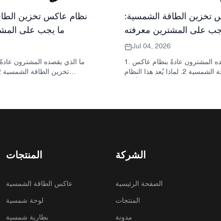
 تخزين الطاقة الشمسية:
نظام عاكس تخزين الطاق
جب على المشترين معرفته
ما يجب على المشت
Jul 04, 2026
1. ما الذي يقصده المشترون عادةً بنظام عاكس
تخزين الطاقة الشمسية 2. لماذا يُعد هذا النظام
مهمًا في المشاريع الحقيقية 3. مرجع سريع: أنواع
للمشتري: العاكس والبطارية والخز
الأنظمة الشائعة 4. ما الذي يجب البحث عنه في
الخزانة وعملية التجميع؟ 5. معايير الاختيار التي تؤثر
يخبرك به 
فعلياً على الأداء 6. أخطاء شائعة لدى المشترين 7.
لها أهمية فعلية 6. ال
الأسئلة الشائعة 8. أين تندرج شركة ساني سكاي
المشترون 7. ما الذي يجب 
في هذا النقاش؟
عرض سعر؟ 8. كيف تتنا
مع الصورة؟ 9. الأسئلة 
الشركة
المنتجات
الصفحة الرئيسية
عاكس الطاقة الشمسية
المنتجات
لوحة شمسية
مدونة
بطارية شمسية