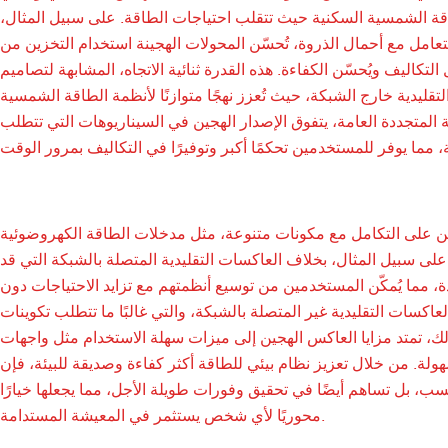
اقة الشمسية السكنية حيث تتقلب احتياجات الطاقة. على سبيل المثال،
عامل مع أحمال الذروة، تُحسّن المحولات الهجينة استخدام التخزين من
كاليف ويُحسّن الكفاءة. هذه القدرة ثنائية الاتجاه، المشابهة لتصاميم
لتقليدية خارج الشبكة، حيث تُعزز نهجًا متوازنًا لأنظمة الطاقة الشمسية
قة المتجددة العامة، يتفوق الإصدار الهجين في السيناريوهات التي تتطلب
جين على التكامل مع مكونات متنوعة، مثل مدخلات الطاقة الكهروضوئية
 على سبيل المثال، بخلاف العاكسات التقليدية المتصلة بالشبكة التي قد
ة، مما يُمكّن المستخدمين من توسيع أنظمتهم مع تزايد الاحتياجات دون
اكسات التقليدية غير المتصلة بالشبكة، والتي غالبًا ما تتطلب تكوينات
ا العاكس الهجين إلى ميزات سهلة الاستخدام مثل واجهات USB للمراقبة وRS-485 للاتصال
لة. من خلال تعزيز نظام بيئي للطاقة أكثر كفاءة وصديقة للبيئة، فإن
ب، بل تساهم أيضًا في تحقيق وفورات طويلة الأجل، مما يجعلها خيارًا
محوريًا لأي شخص يستثمر في المعيشة المستدامة.