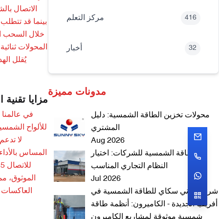
الاتصال بال
مركز التعلم
416
بينما قد تتطلب
خلال السحب الذ
المحولات ثنائية
أخبار
32
يُقلل اله
مدونات مميزة
مزايا تقنية 
في عالمنا 
محولات تخزين الطاقة الشمسية: دليل
للألواح الشمسية
المشتري
لا تدعم
Aug 2026
المساس بالأداء.
الطاقة الشمسية للشركات: اختيار
النظام التجاري المناسب
الموثوق، مم
Jul 2026
العاكسات ا
شركة ساني سكاي للطاقة الشمسية في
أفريقيا الجديدة - الكاميرون: أنظمة طاقة
شمسية موثوقة لمشاريع الكاميرون