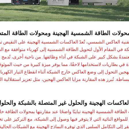
محولات الطاقة الشمسية الهجينة ومحولات الطاقة المتص
نية العاكس الشمسي، تُعدّ العاكسات الشمسية الهجينة على النقيض تم
ة في المقام الأول لتحويل الطاقة الشمسية إلى كهرباء متوافقة مع الشبك
عتمدةً بشكل كبير على الشبكة في أداء وظائفها. من ناحية أخرى، تُدمج
دة في بطاريات لاستخدامها لاحقًا، مما يوفر ميزة كبيرة من حيث الموثو
ين التحول إلى وضع العاكس خارج الشبكة أثناء انقطاع التيار الكهربائ
ساطة. تُبرز هذه المقارنة مزايا العاكس الهجين، مثل تعزيز استقلالية الط
لعاكسات الهجينة والحلول غير المتصلة بالشبكة والحلو
 الطاقة الشمسية الهجينة تباينًا واضحًا عند مقارنتها بمحولات الطاقة
لمواقع النائية التي لا يتوفر فيها وصول إلى الشبكة، مع التركيز على 
 تفتقر إلى التكامل السلس الذي توفره النماذج الهجينة مع الشبكات ال