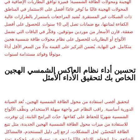
الهجينة ومحولات الطاقة الشمسية؛ فميزة توافق البطاريات الإضافية في
المحولات الهجينة غالبًا ما تُوفر عائدًا أفضل على الاستثمار في المناطق
ذات الشبكات غير المستقرة. تُشيد المراجعات باستمرار بالطرازات عالية
الكفاءة لمتانتها، مع ضمانات تصل إلى 10 سنوات. للحصول على أفضل
صفقة، قارن الأسعار من موردين موثوقين، وفكّر في الباقات التي تشمل
الألواح أو البطاريات للحصول على نظام محولات طاقة شمسية هجين
متكامل. في النهاية، يُضمن التركيز على القيمة بدلًا من السعر الأقل أداءً
موثوقًا وفوائد مستدامة لسنوات.
تحسين أداء نظام العاكس الشمسي الهجين
الخاص بك لتحقيق الأداء الأمثل
لتحقيق أقصى استفادة من محول الطاقة الشمسية الهجين، تُعد الصيانة
الدورية أساسية. راقب النظام عبر واجهة سهلة الاستخدام، ونظّف الألواح
الشمسية شهريًا للحفاظ على كفاءتها. حدّث البرامج الثابتة، إن توفرت،
للاستفادة من ميزات محول الطاقة الشمسية الهجين الجديدة، مثل تتبع
الطاقة المُحسّن. لحل المشكلات، ارجع إلى دليل المستخدم، فالمشاكل
الشائعة، مثل انخفاض الإنتاج، غالبًا ما تنجم عن توصيلات غير مُحكمة. تمتد