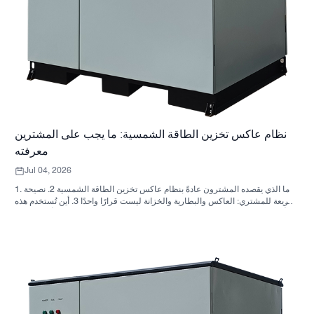
نظام عاكس تخزين الطاقة الشمسية: ما يجب على المشترين
معرفته
Jul 04, 2026
1. ما الذي يقصده المشترون عادةً بنظام عاكس تخزين الطاقة الشمسية 2. نصيحة
سريعة للمشتري: العاكس والبطارية والخزانة ليست قرارًا واحدًا 3. أين تُستخدم هذه
الأنظمة 4. ما الذي يخبرك به تصميم الخزانة؟ 5. معايير الاختيار التي لها أهمية فعلية
6. الأخطاء الشائعة التي يرتكبها المشترون 7. ما الذي يجب السؤال عنه قبل طلب
عرض سعر؟ 8. كيف تتناسب شركة ساني سكاي مع الصورة؟ 9. الأسئلة الشائعة:
أنظمة العاكس لتخزين الطاقة الشمسية 10. الخطوة التالية للمشترين