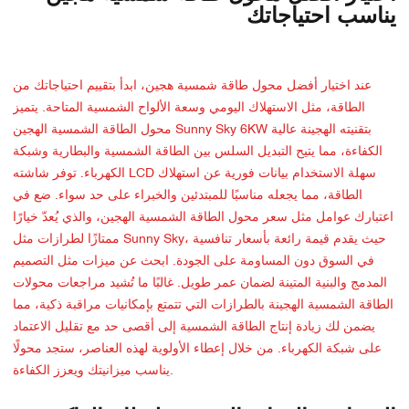
يناسب احتياجاتك
عند اختيار أفضل محول طاقة شمسية هجين، ابدأ بتقييم احتياجاتك من
الطاقة، مثل الاستهلاك اليومي وسعة الألواح الشمسية المتاحة. يتميز
محول الطاقة الشمسية الهجين Sunny Sky 6KW بتقنيته الهجينة عالية
الكفاءة، مما يتيح التبديل السلس بين الطاقة الشمسية والبطارية وشبكة
الكهرباء. توفر شاشته LCD سهلة الاستخدام بيانات فورية عن استهلاك
الطاقة، مما يجعله مناسبًا للمبتدئين والخبراء على حد سواء. ضع في
اعتبارك عوامل مثل سعر محول الطاقة الشمسية الهجين، والذي يُعدّ خيارًا
ممتازًا لطرازات مثل Sunny Sky، حيث يقدم قيمة رائعة بأسعار تنافسية
في السوق دون المساومة على الجودة. ابحث عن ميزات مثل التصميم
المدمج والبنية المتينة لضمان عمر طويل. غالبًا ما تُشيد مراجعات محولات
الطاقة الشمسية الهجينة بالطرازات التي تتمتع بإمكانيات مراقبة ذكية، مما
يضمن لك زيادة إنتاج الطاقة الشمسية إلى أقصى حد مع تقليل الاعتماد
على شبكة الكهرباء. من خلال إعطاء الأولوية لهذه العناصر، ستجد محولًا
يناسب ميزانيتك ويعزز الكفاءة.