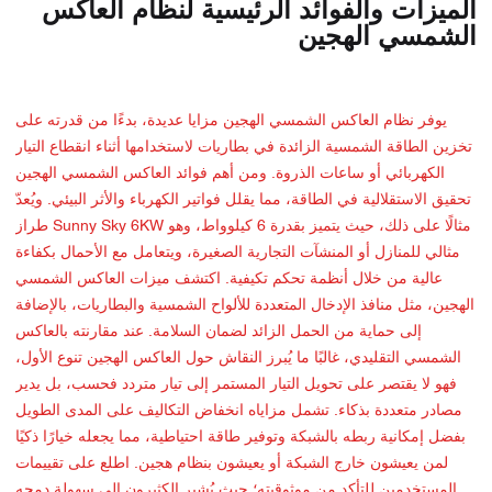
الميزات والفوائد الرئيسية لنظام العاكس
الشمسي الهجين
يوفر نظام العاكس الشمسي الهجين مزايا عديدة، بدءًا من قدرته على
تخزين الطاقة الشمسية الزائدة في بطاريات لاستخدامها أثناء انقطاع التيار
الكهربائي أو ساعات الذروة. ومن أهم فوائد العاكس الشمسي الهجين
تحقيق الاستقلالية في الطاقة، مما يقلل فواتير الكهرباء والأثر البيئي. ويُعدّ
طراز Sunny Sky 6KW مثالًا على ذلك، حيث يتميز بقدرة 6 كيلوواط، وهو
مثالي للمنازل أو المنشآت التجارية الصغيرة، ويتعامل مع الأحمال بكفاءة
عالية من خلال أنظمة تحكم تكيفية. اكتشف ميزات العاكس الشمسي
الهجين، مثل منافذ الإدخال المتعددة للألواح الشمسية والبطاريات، بالإضافة
إلى حماية من الحمل الزائد لضمان السلامة. عند مقارنته بالعاكس
الشمسي التقليدي، غالبًا ما يُبرز النقاش حول العاكس الهجين تنوع الأول،
فهو لا يقتصر على تحويل التيار المستمر إلى تيار متردد فحسب، بل يدير
مصادر متعددة بذكاء. تشمل مزاياه انخفاض التكاليف على المدى الطويل
بفضل إمكانية ربطه بالشبكة وتوفير طاقة احتياطية، مما يجعله خيارًا ذكيًا
لمن يعيشون خارج الشبكة أو يعيشون بنظام هجين. اطلع على تقييمات
المستخدمين للتأكد من موثوقيته؛ حيث يُشير الكثيرون إلى سهولة دمجه