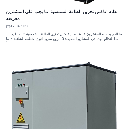
نظام عاكس تخزين الطاقة الشمسية: ما يجب على المشترين
معرفته
Jul 04, 2026
1. ما الذي يقصده المشترون عادةً بنظام عاكس تخزين الطاقة الشمسية 2. لماذا يُعد
هذا النظام مهمًا في المشاريع الحقيقية 3. مرجع سريع: أنواع الأنظمة الشائعة 4. ما
الذي يجب البحث عنه في الخزانة وعملية التجميع؟ 5. معايير الاختيار التي تؤثر فعلياً
على الأداء 6. أخطاء شائعة لدى المشترين 7. الأسئلة الشائعة 8. أين تندرج شركة
ساني سكاي في هذا النقاش؟