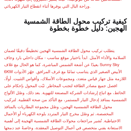
وراحة البال التي يوفرها أثناء انقطاع التيار الكهربائي.
كيفية تركيب محول الطاقة الشمسية
الهجين: دليل خطوة بخطوة
يتطلب تركيب محول الطاقة الشمسية الهجين تخطيطًا دقيقًا لضمان
السلامة والأداء الأمثل. ابدأ باختيار موقع مناسب - مكان داخلي بارد وجاف
بعيدًا عن أشعة الشمس المباشرة، كما هو الحال مع غلاف Sunny Sky
6KW الأبيض الصغير الذي يتناسب تمامًا مع غرف المرافق. جهّز الأدوات
اللازمة مثل جهاز قياس متعدد، ومجموعات الأسلاك، وأقواس التثبيت. أولًا،
افصل جميع مصادر الطاقة لتجنب المخاطر. ثبّت المحول بإحكام على
الحائط، مع اتباع إرشادات الشركة المصنعة للتهوية. بعد ذلك، وصّل الألواح
الشمسية بمنافذ إدخال التيار المستمر، مع التأكد من صحة القطبية. لتركيب
محول الطاقة الشمسية الهجين، وصّل مجموعة البطاريات بالمنافذ
المخصصة، ثم وصّل مخرج التيار المتردد بلوحة الكهرباء أو الأحمال
الاحتياطية. تُشير مراجعات محولات الطاقة الشمسية الهجينة إلى أهمية
الاستعانة بفني متخصص في أعمال التوصيل المعقدة، وخاصةً عند دمجها