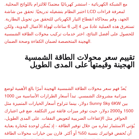
مع الشبكة الكهربائية - استشر كهربائيًا معتمدًا للالتزام باللوائح المحلية.
اختبر النظام بتشغيله تدريجيًا: تحقق من شاشة LCD لمعرفة قراءات
الجهد، وقم بمحاكاة انقطاع التيار الكهربائي للتحقق من تحويل البطارية.
تستغرق هذه العملية عادةً من 4 إلى 6 ساعات لهواة الأعمال اليدوية، ولكن
للحصول على أفضل النتائج، اختر خدمات تركيب محولات الطاقة الشمسية
الهجينة المتخصصة لضمان الكفاءة وصحة الضمان.
تقييم سعر محولات الطاقة الشمسية
الهجينة وقيمتها على المدى الطويل
يُعدّ فهم سعر محولات الطاقة الشمسية الهجينة أمرًا بالغ الأهمية لوضع
ميزانية مشروعك الشمسي. تبدأ أسعار الطرازات الأساسية من 1000
دولار، بينما تتراوح أسعار الخيارات المتميزة مثل Sunny Sky 6KW بين
1500 و2000 دولار، حيث توفر ميزات فائقة تبرر التكلفة. ضع في اعتبارك
الحوافز مثل الإعفاءات الضريبية لتعويض النفقات. على المدى الطويل،
يُؤتي الاستثمار ثماره من خلال توفير الطاقة - إذ يُمكن لوحدة مُختارة بعناية
أن تُخفض فواتيرك بنسبة 50% أو أكثر. قارن بين خيارات محولات الطاقة