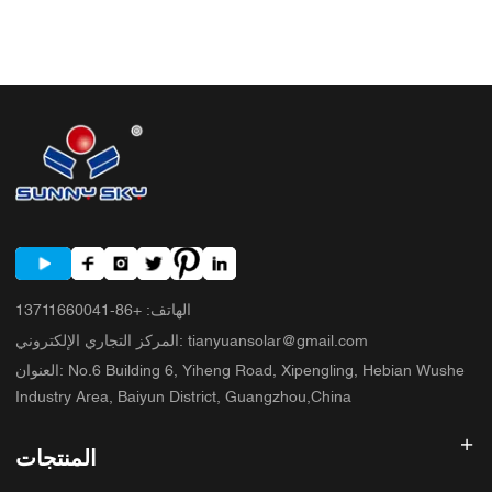
الطاقة السكنية 3.2 محول الطاقة الشمسية التجاري 3.3 محول الطاقة الشمسية
خارج الشبكة 4. قائمة مراجعة سريعة للمشتري قبل مقارنة الأسعار 5. الأخطاء
الشائعة التي يرتكبها المشترون 6. ما الذي تضيفه شركة ساني سكاي إلى النقاش؟
7. الأسئلة الشائعة 8. الخطوة التالية
الهاتف
:
+86-13711660041
tianyuansolar@gmail.com
:
المركز التجاري الإلكتروني
No.6 Building 6, Yiheng Road, Xipengling, Hebian Wushe
:
العنوان
Industry Area, Baiyun District, Guangzhou,China
المنتجات