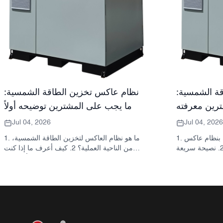
ة الشمسية:
نظام عاكس تخزين الطاقة الشمسية:
رين معرفته
ما يجب على المشترين توضيحه أولاً
Jul 04, 2026
Jul 04, 2026
1. ما الذي يقصده المشترون عادةً بنظام عاكس
1. ما هو نظام العاكس لتخزين الطاقة الشمسية،
تخزين الطاقة الشمسية 2. نصيحة سريعة
من الناحية العملية؟ 2. كيف أعرف ما إذا كنت
انة ليست قرارًا
بحاجة إلى محول طاقة شمسية هجين أو خزانة
واحدًا 3. أين تُستخدم هذه الأنظمة 4. ما الذي
تخزين منفصلة؟ 3. ما الذي يجب على المشترين
تصميم الخزانة؟ 5. معايير الاختيار التي
التحقق منه أولاً في خزانة تخزين الطاقة الصناعية؟
أخطاء الشائعة التي يرتكبها
4. ما هي سيناريوهات التطبيق الرئيسية؟ 5. الأسئلة
السؤال عنه قبل طلب
الشائعة: الأسئلة التي يجب على فرق التوريد
سب شركة ساني سكاي
طرحها مبكراً 6. لماذا لا تزال قدرة المصنّع مهمة 7.
الشائعة: أنظمة العاكس
ما هي الخطوة التالية للمشتري؟