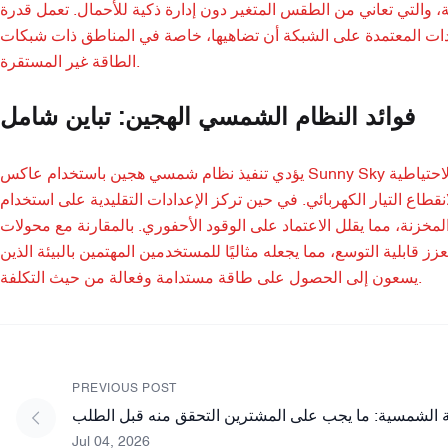
ي من الطقس المتغير دون إدارة ذكية للأحمال. تعمل قدرة Sunny Sky البالغة 6 كيلو وات على تشغيل
دادات المعتمدة على الشبكة أن تضاهيها، خاصة في المناطق ذات شبكات
الطاقة غير المستقرة.
فوائد النظام الشمسي الهجين: تباين شامل
يؤدي تنفيذ نظام شمسي هجين باستخدام عاكس Sunny Sky إلى تحويل استخدام الطاقة، حيث يجمع بين كفاءة عاكس الطاقة المتجددة والبطارية الاحتياطية
طاع التيار الكهربائي. في حين تركز الإعدادات التقليدية على استخدام
المخزنة، مما يقلل الاعتماد على الوقود الأحفوري. بالمقارنة مع محولات
ز قابلية التوسع، مما يجعله مثاليًا للمستخدمين المهتمين بالبيئة الذين
يسعون إلى الحصول على طاقة مستدامة وفعالة من حيث التكلفة.
PREVIOUS POST
 الشمسية: ما يجب على المشترين التحقق منه قبل الطلب
Jul 04, 2026