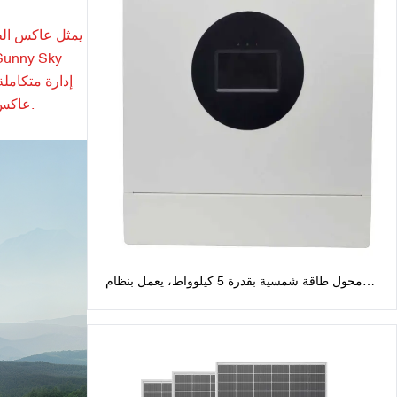
يمثل عاكس الطا
عاكس الطاقة الشمسية الهجينة مرونة أكبر مقارنة بالإعدادات التقليدية، والتي غالبًا ما تتطلب مكونات منفصلة للتخزين وقد تتعثر أثناء انقطاع التيار.
محول طاقة شمسية بقدرة 5 كيلوواط، يعمل بنظام
الطور المنفصل، بجهد 48 فولت: مخرج تيار متردد 120
فولت/240 فولت