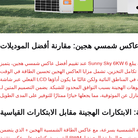
اكس شمسي هجين: مقارنة أفضل الموديلات
عند تقييم أفضل عاكس شمسي هجين، يتميز Sunny Sky 6KW بإنتاج طاقة يبلغ 6KW، مما يدعم الاحتياجات السكنية والتجارية على حد سواء دون ضخامة
ى تكامل التخزين، تشمل مزايا العاكس الهجين تحسين الطاقة في الوقت
الفعلي عبر شاشة LCD الذكية وعناصر التحكم سهلة الاستخدام. قد تتفوق العاكسات التقليدية خارج الشبكة في المناطق النائية ولكن غالبًا ما يكون أداؤها
ة بسبب التوافق المحدود للشبكة. يضمن التصميم المتين لـ Sunny Sky طول العمر، على النقيض من البدائل الأرخص التي
لابتكارات الهجينة مقابل الابتكارات القياسية
، مع عاكس الطاقة الشمسية الهجين + الذي يتضمن MPPT (تتبع الحد الأقصى لنقطة الطاقة) لتجميع الطاقة