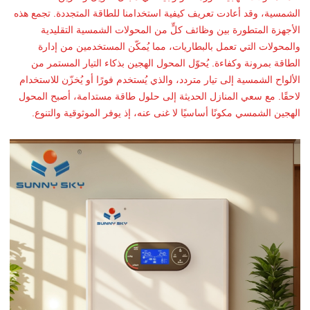
الشمسية، وقد أعادت تعريف كيفية استخدامنا للطاقة المتجددة. تجمع هذه
الأجهزة المتطورة بين وظائف كلٍّ من المحولات الشمسية التقليدية
والمحولات التي تعمل بالبطاريات، مما يُمكّن المستخدمين من إدارة
الطاقة بمرونة وكفاءة. يُحوّل المحول الهجين بذكاء التيار المستمر من
الألواح الشمسية إلى تيار متردد، والذي يُستخدم فورًا أو يُخزّن للاستخدام
لاحقًا. مع سعي المنازل الحديثة إلى حلول طاقة مستدامة، أصبح المحول
الهجين الشمسي مكونًا أساسيًا لا غنى عنه، إذ يوفر الموثوقية والتنوع.