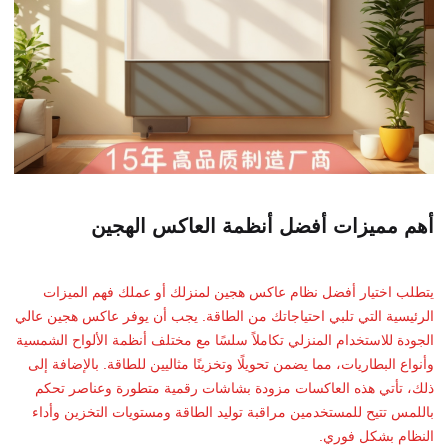
أهم مميزات أفضل أنظمة العاكس الهجين
يتطلب اختيار أفضل نظام عاكس هجين لمنزلك أو عملك فهم الميزات
الرئيسية التي تلبي احتياجاتك من الطاقة. يجب أن يوفر عاكس هجين عالي
الجودة للاستخدام المنزلي تكاملاً سلسًا مع مختلف أنظمة الألواح الشمسية
وأنواع البطاريات، مما يضمن تحويلًا وتخزينًا مثاليين للطاقة. بالإضافة إلى
ذلك، تأتي هذه العاكسات مزودة بشاشات رقمية متطورة وعناصر تحكم
باللمس تتيح للمستخدمين مراقبة توليد الطاقة ومستويات التخزين وأداء
النظام بشكل فوري.