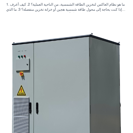
1. ما هو نظام العاكس لتخزين الطاقة الشمسية، من الناحية العملية؟ 2. كيف أعرف
ما إذا كنت بحاجة إلى محول طاقة شمسية هجين أو خزانة تخزين منفصلة؟ 3. ما الذي
يجب على المشترين التحقق منه أولاً في خزانة تخزين الطاقة الصناعية؟ 4. ما هي
سيناريوهات التطبيق الرئيسية؟ 5. الأسئلة الشائعة: الأسئلة التي يجب على فرق
التوريد طرحها مبكراً 6. لماذا لا تزال قدرة المصنّع مهمة 7. ما هي الخطوة التالية
للمشتري؟