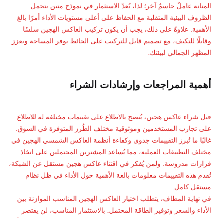
المتانة عاملٌ حاسمٌ آخر؛ لذا، يُعدّ الاستثمار في نموذج متين يتحمل
الظروف البيئية المتقلبة مع الحفاظ على أعلى مستويات الأداء أمرًا بالغ
الأهمية. علاوةً على ذلك، يجب أن يكون تركيب العاكس الهجين سلسًا
وقابلًا للتكيف، مع تصميم قابل للتركيب على الحائط يوفر المساحة ويعزز
المظهر الجمالي لبيئتك.
أهمية المراجعات وإرشادات الشراء
قبل شراء عاكس هجين، يُنصح بالاطلاع على تقييمات مختلفة له للاطلاع
على تجارب المستخدمين وموثوقية مختلف الطُرز المتوفرة في السوق.
غالبًا ما تُبرز التقييمات جدوى وكفاءة أنظمة العاكس الشمسي الهجين في
مختلف التطبيقات العملية، مما يُساعد المشترين المحتملين على اتخاذ
قرارات مدروسة. ولمن يُفكر في اقتناء عاكس هجين مستقل عن الشبكة،
تُقدم هذه التقييمات معلومات بالغة الأهمية حول الأداء في ظل نظام
مستقل كامل.
في نهاية المطاف، يتطلب اختيار العاكس الهجين المناسب الموازنة بين
الأداء والسعر وتوفير الطاقة المحتمل. بالاستثمار المناسب، لن يقتصر