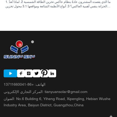
1. ما الذي يقصده المشترون عادةً بنظام عاكس تخزين الطاقة الشمسية 2. لماذا تُعدّ
الخزانة بنفس أهمية العاكس؟ 3. أنواع الأنظمة الشائعة ومواقعها 3.1 محول تخزين
الطاقة السكنية 3.2 محول الطاقة الشمسية التجاري 3.3 محول الطاقة الشمسية
خارج الشبكة 4. قائمة مراجعة سريعة للمشتري قبل مقارنة الأسعار 5. الأخطاء
الشائعة التي يرتكبها المشترون 6. ما الذي تضيفه شركة ساني سكاي إلى النقاش؟
7. الأسئلة الشائعة 8. الخطوة التالية
الهاتف
:
+86-13711660041
tianyuansolar@gmail.com
:
المركز التجاري الإلكتروني
No.6 Building 6, Yiheng Road, Xipengling, Hebian Wushe
:
العنوان
Industry Area, Baiyun District, Guangzhou,China