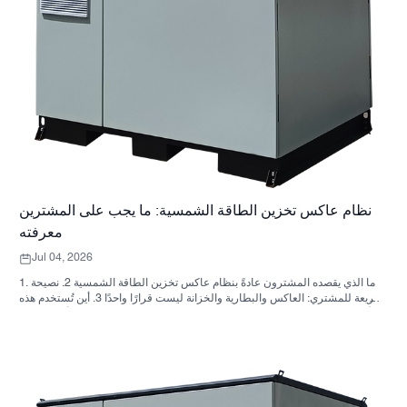
نظام عاكس تخزين الطاقة الشمسية: ما يجب على المشترين
معرفته
Jul 04, 2026
1. ما الذي يقصده المشترون عادةً بنظام عاكس تخزين الطاقة الشمسية 2. نصيحة
سريعة للمشتري: العاكس والبطارية والخزانة ليست قرارًا واحدًا 3. أين تُستخدم هذه
الأنظمة 4. ما الذي يخبرك به تصميم الخزانة؟ 5. معايير الاختيار التي لها أهمية فعلية
6. الأخطاء الشائعة التي يرتكبها المشترون 7. ما الذي يجب السؤال عنه قبل طلب
عرض سعر؟ 8. كيف تتناسب شركة ساني سكاي مع الصورة؟ 9. الأسئلة الشائعة:
أنظمة العاكس لتخزين الطاقة الشمسية 10. الخطوة التالية للمشترين