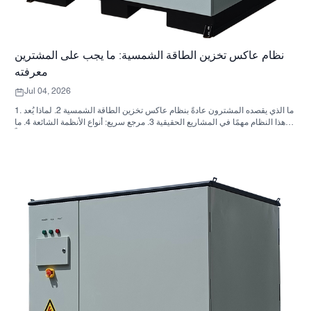
نظام عاكس تخزين الطاقة الشمسية: ما يجب على المشترين
معرفته
Jul 04, 2026
1. ما الذي يقصده المشترون عادةً بنظام عاكس تخزين الطاقة الشمسية 2. لماذا يُعد
هذا النظام مهمًا في المشاريع الحقيقية 3. مرجع سريع: أنواع الأنظمة الشائعة 4. ما
الذي يجب البحث عنه في الخزانة وعملية التجميع؟ 5. معايير الاختيار التي تؤثر فعلياً
على الأداء 6. أخطاء شائعة لدى المشترين 7. الأسئلة الشائعة 8. أين تندرج شركة
ساني سكاي في هذا النقاش؟