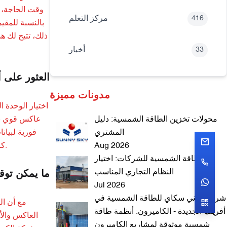
وقت الحاجة، م
مركز التعلم
416
بالنسبة للمقي
ذلك، تتيح لك ه
أخبار
33
العثور على 
مدونات مميزة
اختيار الوحدة 
محولات تخزين الطاقة الشمسية: دليل
المشتري
فورية لبيان
Aug 2026
كاملاً من أي مكان. قبل اتخاذ القرار، يُنصح بقراءة مراجعات العاكس الهجين واختيار منتجات من شركات تصنيع موثوقة معروفة بجودتها ومتانتها.
الطاقة الشمسية للشركات: اختيار
النظام التجاري المناسب
ما يمكن توق
Jul 2026
شركة ساني سكاي للطاقة الشمسية في
مع أن ال
أفريقيا الجديدة - الكاميرون: أنظمة طاقة
العاكس والأ
شمسية موثوقة لمشاريع الكاميرون