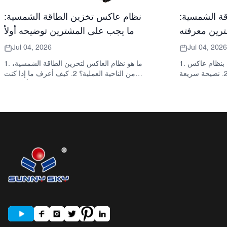
ة الشمسية:
نظام عاكس تخزين الطاقة الشمسية:
رين معرفته
ما يجب على المشترين توضيحه أولاً
Jul 04, 2026
Jul 04, 2026
1. ما الذي يقصده المشترون عادةً بنظام عاكس
1. ما هو نظام العاكس لتخزين الطاقة الشمسية،
تخزين الطاقة الشمسية 2. نصيحة سريعة
من الناحية العملية؟ 2. كيف أعرف ما إذا كنت
انة ليست قرارًا
بحاجة إلى محول طاقة شمسية هجين أو خزانة
واحدًا 3. أين تُستخدم هذه الأنظمة 4. ما الذي
تخزين منفصلة؟ 3. ما الذي يجب على المشترين
تصميم الخزانة؟ 5. معايير الاختيار التي
التحقق منه أولاً في خزانة تخزين الطاقة الصناعية؟
أخطاء الشائعة التي يرتكبها
4. ما هي سيناريوهات التطبيق الرئيسية؟ 5. الأسئلة
السؤال عنه قبل طلب
الشائعة: الأسئلة التي يجب على فرق التوريد
سب شركة ساني سكاي
طرحها مبكراً 6. لماذا لا تزال قدرة المصنّع مهمة 7.
الشائعة: أنظمة العاكس
ما هي الخطوة التالية للمشتري؟
لتخزين الطاقة الشمسية 10. الخطوة التالية
للمشترين