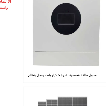
الاعتما
واستدا
محول طاقة شمسية بقدرة 5 كيلوواط، يعمل بنظام
الطور المنفصل، بجهد 48 فولت: مخرج تيار متردد 120
فولت/240 فولت