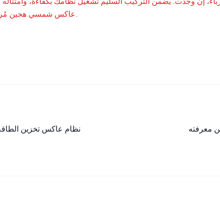
باء، إن وجدت. يضمن التركيب السليم تشغيل نظامك بكفاءة، وامتثاله ل
عاكس شمسي هجين مُركّب باحترافية هو استثمار في حل متين ومتطور لمستقبل الطاقة لديك.
ن معرفته
نظام عاكس تخزين الطاقة