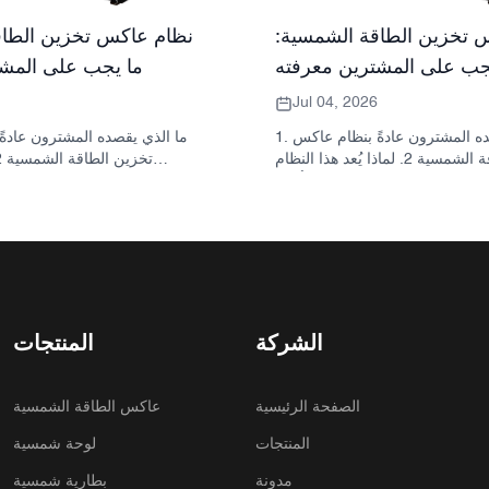
 تخزين الطاقة الشمسية:
نظام عاكس تخزين الطاق
جب على المشترين معرفته
ما يجب على المشت
Jul 04, 2026
1. ما الذي يقصده المشترون عادةً بنظام عاكس
تخزين الطاقة الشمسية 2. لماذا يُعد هذا النظام
مهمًا في المشاريع الحقيقية 3. مرجع سريع: أنواع
للمشتري: العاكس والبطارية والخز
الأنظمة الشائعة 4. ما الذي يجب البحث عنه في
الخزانة وعملية التجميع؟ 5. معايير الاختيار التي تؤثر
يخبرك به 
فعلياً على الأداء 6. أخطاء شائعة لدى المشترين 7.
لها أهمية فعلية 6. ال
الأسئلة الشائعة 8. أين تندرج شركة ساني سكاي
المشترون 7. ما الذي يجب 
في هذا النقاش؟
عرض سعر؟ 8. كيف تتنا
مع الصورة؟ 9. الأسئلة 
الشركة
المنتجات
الصفحة الرئيسية
عاكس الطاقة الشمسية
المنتجات
لوحة شمسية
مدونة
بطارية شمسية