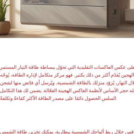
على عكس العاكسات التقليدية التي تحوّل ببساطة طاقة التيار المستمر
هجين يُقدّم أكثر من ذلك بكثير. فهو مركز متكامل لإدارة الطاقة، يُوجّه
ال النهار، يُزوّد منزلك بالطاقة الشمسية، ويُرسل أي فائض منها لشحن
جعله حجر الأساس لأنظمة العاكس الهجينة الفعّالة. يضمن لك هذا التكامل
السلس الحصول دائمًا على مصدر الطاقة الأكثر كفاءةً وتكلفةً.
ة. فمن خلال ربط ألواحك الشمسية ببطارية، يمكنك تخزين طاقة الشمس