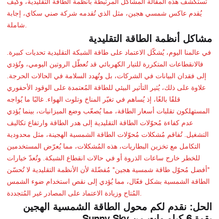
تستكشف هذه المقالة المشاكل المرتبطة بأنظمة الطاقة التقليدية، وكيف
يُقدم عاكس شمسي هجين، مثل الذي تُقدمه شركة صني سكاي، إجابة
شاملة.
مشاكل أنظمة الطاقة التقليدية
في عالمنا اليوم، يُشكّل الاعتماد على طاقة الشبكة التقليدية تحديات كبيرة.
فالانقطاعات المتكررة للتيار الكهربائي قد تُعطّل الروتين اليومي، وتُؤدي
إلى فقدان البيانات في الشركات، بل وتُهدد السلامة في الحالات الحرجة.
علاوة على ذلك، يُثير التأثير البيئي للطاقة المُعتمدة على الوقود الأحفوري
قلقًا بالغًا، إذ يُساهم في تغيّر المناخ وتلوث الهواء. غالبًا ما يُواجه
المستهلكون تقلبات أسعار الطاقة، مما يُصعّب وضع الميزانيات، بينما يُؤدي
عدم كفاءة مُحوّلات الطاقة التقليدية إلى هدر الطاقة وارتفاع تكاليف
التشغيل. تُفاقم مُشكلات مُحوّلات الطاقة الشمسية الهجينة، مثل محدودية
التكامل مع تخزين البطاريات، هذه المُشكلات، مما يُعرّض المستخدمين
للخطر خارج ساعات الذروة أو في حالات انقطاع الشبكة. وتُعدّ خيارات
"أفضل مُحوّل طاقة شمسية هجين" مُفضّلة لأن الأنظمة التقليدية لا تُحسّن
الطاقة الشمسية بشكل فعّال، مما يُؤدي إلى نقص استخدام ضوء الشمس
المُتاح وزيادة الاعتماد على المصادر غير المُتجددة.
الحل: نقدم لكم محول الطاقة الشمسية الهجين