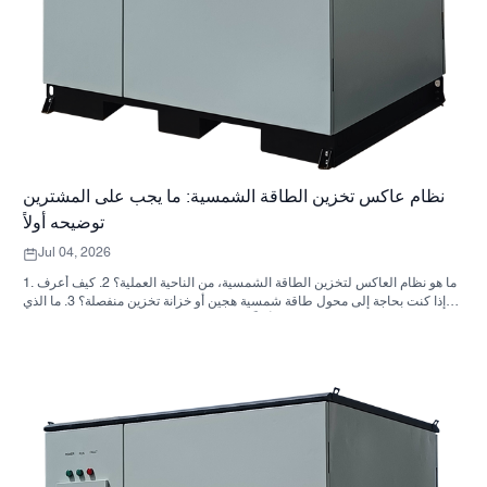
نظام عاكس تخزين الطاقة الشمسية: ما يجب على المشترين
توضيحه أولاً
Jul 04, 2026
1. ما هو نظام العاكس لتخزين الطاقة الشمسية، من الناحية العملية؟ 2. كيف أعرف
ما إذا كنت بحاجة إلى محول طاقة شمسية هجين أو خزانة تخزين منفصلة؟ 3. ما الذي
يجب على المشترين التحقق منه أولاً في خزانة تخزين الطاقة الصناعية؟ 4. ما هي
سيناريوهات التطبيق الرئيسية؟ 5. الأسئلة الشائعة: الأسئلة التي يجب على فرق
التوريد طرحها مبكراً 6. لماذا لا تزال قدرة المصنّع مهمة 7. ما هي الخطوة التالية
للمشتري؟