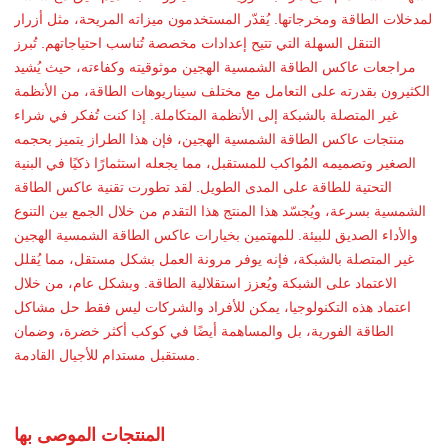
لمدخلات الطاقة ومخرجاتها. يُقدّر المستخدمون ميزاته المريحة، مثل أزرار
التنقل السهلة التي تتيح إعدادات مخصصة تُناسب احتياجاتهم. تُبرز
مراجعات عاكس الطاقة الشمسية الهجين موثوقيته وكفاءته، حيث يُشيد
الكثيرون بقدرته على التعامل مع مختلف سيناريوهات الطاقة، من الأنظمة
غير المتصلة بالشبكة إلى الأنظمة المتكاملة. إذا كنت تُفكر في شراء
منتجات عاكس الطاقة الشمسية الهجين، فإن هذا الطراز يتميز بحجمه
الصغير وتصميمه المُواكب للمستقبل، مما يجعله استثمارًا ذكيًا في البنية
التحتية للطاقة على المدى الطويل. لقد تطورت تقنية عاكس الطاقة
الشمسية بسرعة، ويُجسّد هذا المنتج هذا التقدم من خلال الجمع بين التنوع
والأداء الصديق للبيئة. للمهتمين بخيارات عاكس الطاقة الشمسية الهجين
غير المتصلة بالشبكة، فإنه يوفر مرونة العمل بشكل مستقل، مما يُقلل
الاعتماد على الشبكة ويُعزز استقلالية الطاقة. وبشكل عام، من خلال
اعتماد هذه التكنولوجيا، يمكن للأفراد والشركات ليس فقط حل مشاكل
الطاقة الفورية، بل والمساهمة أيضًا في كوكب أكثر خضرة، وضمان
مستقبل مستدام للأجيال القادمة.
المنتجات الموصى بها