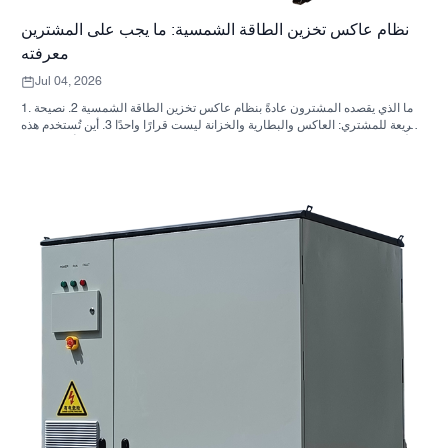
نظام عاكس تخزين الطاقة الشمسية: ما يجب على المشترين
معرفته
Jul 04, 2026
1. ما الذي يقصده المشترون عادةً بنظام عاكس تخزين الطاقة الشمسية 2. نصيحة
سريعة للمشتري: العاكس والبطارية والخزانة ليست قرارًا واحدًا 3. أين تُستخدم هذه
الأنظمة 4. ما الذي يخبرك به تصميم الخزانة؟ 5. معايير الاختيار التي لها أهمية فعلية
6. الأخطاء الشائعة التي يرتكبها المشترون 7. ما الذي يجب السؤال عنه قبل طلب
عرض سعر؟ 8. كيف تتناسب شركة ساني سكاي مع الصورة؟ 9. الأسئلة الشائعة:
أنظمة العاكس لتخزين الطاقة الشمسية 10. الخطوة التالية للمشترين