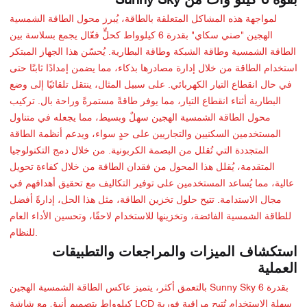
بقوة 6 كيلو وات من Sunny Sky
لمواجهة هذه المشاكل المتعلقة بالطاقة، يُبرز محول الطاقة الشمسية
الهجين "صني سكاي" بقدرة 6 كيلوواط كحلٍّ فعّال يجمع بسلاسة بين
الطاقة الشمسية وطاقة الشبكة وطاقة البطارية. يُحسّن هذا الجهاز المبتكر
استخدام الطاقة من خلال إدارة مصادرها بذكاء، مما يضمن إمدادًا ثابتًا حتى
في حال انقطاع التيار الكهربائي. على سبيل المثال، ينتقل تلقائيًا إلى وضع
البطارية أثناء انقطاع التيار، مما يوفر طاقةً مستمرةً وراحة بال. تركيب
محول الطاقة الشمسية الهجين سهلٌ وبسيط، مما يجعله في متناول
المستخدمين السكنيين والتجاريين على حدٍ سواء، ويدعم أنظمة الطاقة
المتجددة التي تُقلل من البصمة الكربونية. من خلال دمج التكنولوجيا
المتقدمة، يُقلل هذا المحول من فقدان الطاقة من خلال كفاءة تحويل
عالية، مما يُساعد المستخدمين على توفير التكاليف مع تحقيق أهدافهم في
مجال الاستدامة. تتيح حلول تخزين الطاقة، مثل هذا الحل، إدارةً أفضل
للطاقة الشمسية الفائضة، وتخزينها للاستخدام لاحقًا، وتحسين الأداء العام
للنظام.
استكشاف الميزات والمراجعات والتطبيقات
العملية
بالتعمق أكثر، يتميز عاكس الطاقة الشمسية الهجين Sunny Sky بقدرة 6
كيلوواط بتصميم أنيق مع شاشة LCD سهلة الاستخدام تُتيح مراقبة فورية