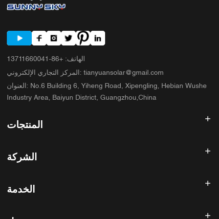
الهاتف
:
+86-13711660041
tianyuansolar@gmail.com
:
المركز التجاري الإلكتروني
No.6 Building 6, Yiheng Road, Xipengling, Hebian Wushe
:
العنوان
Industry Area, Baiyun District, Guangzhou,China
المنتجات
عاكس الطاقة الشمسية
الشركة
لوحة شمسية
بطارية شمسية
الصفحة الرئيسية
نظام الطاقة الشمسية
الخدمة
المنتجات
الكل في واحد ESS
مدونة
الأسئلة الشائعة
وحدة تحكم شحن الطاقة الشمسية