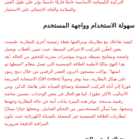
التركيبة الكيميائية الأساسية عاملًا فارقًا حاسمًا يؤثر على طول العمر
والسلامة والعائد الإجمالي على الاستثمار.
سهولة الاستخدام وواجهة المستخدم
كيفية تفاعلك مع بطاريتك ومراقبتها نقطة رئيسية أخرى للمقارنة. صُممت
بعض الطُرز للتركيب الاحترافي البسيط، حيث تتميز بأقطاب توصيل
واضحة ومفاتيح بسيطة مزودة بمؤشرات بصرية للتحقق من الحالة. يُعد
هذا النهج مثاليًا لأنظمة الطاقة الشمسية التي تعمل بنظام "اضبطها ثم
انسَها". يواكب مصنعون آخرون العصر الرقمي من خلال دمج رموز
الاستجابة السريعة (QR codes) على هيكل البطارية، مما يوفر وصولاً
فوريًا إلى أدلة التركيب المفصلة ونصائح الصيانة على هاتفك الذكي. ومن
الأساليب الأكثر تطورًا، كما هو الحال في بعض الوحدات، تضمين شاشة
رقمية مدمجة. توفر هذه الميزة بيانات آنية عن حالة البطارية وجهدها
وسعتها، مما يُمكّن المستخدمين من التحكم الشامل، ويجعلها خيارًا ممتازًا
لبطاريات الطاقة الشمسية غير المتصلة بالشبكة الكهربائية حيث تكون
المراقبة الدقيقة ضرورية.