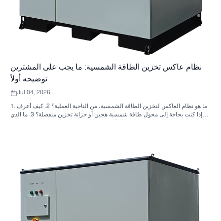
نظام عاكس تخزين الطاقة الشمسية: ما يجب على المشترين
توضيحه أولاً
Jul 04, 2026
1. ما هو نظام العاكس لتخزين الطاقة الشمسية، من الناحية العملية؟ 2. كيف أعرف
ما إذا كنت بحاجة إلى محول طاقة شمسية هجين أو خزانة تخزين منفصلة؟ 3. ما الذي
يجب على المشترين التحقق منه أولاً في خزانة تخزين الطاقة الصناعية؟ 4. ما هي
سيناريوهات التطبيق الرئيسية؟ 5. الأسئلة الشائعة: الأسئلة التي يجب على فرق
التوريد طرحها مبكراً 6. لماذا لا تزال قدرة المصنّع مهمة 7. ما هي الخطوة التالية
للمشتري؟