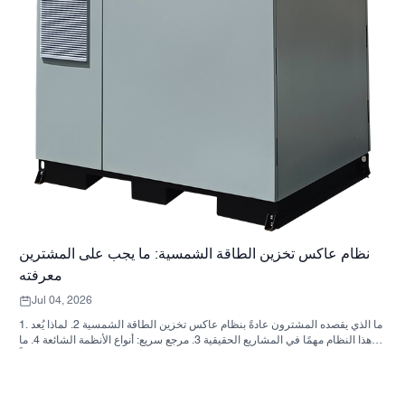
نظام عاكس تخزين الطاقة الشمسية: ما يجب على المشترين
معرفته
Jul 04, 2026
1. ما الذي يقصده المشترون عادةً بنظام عاكس تخزين الطاقة الشمسية 2. لماذا يُعد
هذا النظام مهمًا في المشاريع الحقيقية 3. مرجع سريع: أنواع الأنظمة الشائعة 4. ما
الذي يجب البحث عنه في الخزانة وعملية التجميع؟ 5. معايير الاختيار التي تؤثر فعلياً
على الأداء 6. أخطاء شائعة لدى المشترين 7. الأسئلة الشائعة 8. أين تندرج شركة
ساني سكاي في هذا النقاش؟