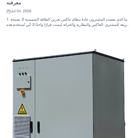
معرفته
Jul 04, 2026
1. ما الذي يقصده المشترون عادةً بنظام عاكس تخزين الطاقة الشمسية 2. نصيحة
سريعة للمشتري: العاكس والبطارية والخزانة ليست قرارًا واحدًا 3. أين تُستخدم هذه
الأنظمة 4. ما الذي يخبرك به تصميم الخزانة؟ 5. معايير الاختيار التي لها أهمية فعلية
6. الأخطاء الشائعة التي يرتكبها المشترون 7. ما الذي يجب السؤال عنه قبل طلب
عرض سعر؟ 8. كيف تتناسب شركة ساني سكاي مع الصورة؟ 9. الأسئلة الشائعة:
أنظمة العاكس لتخزين الطاقة الشمسية 10. الخطوة التالية للمشترين