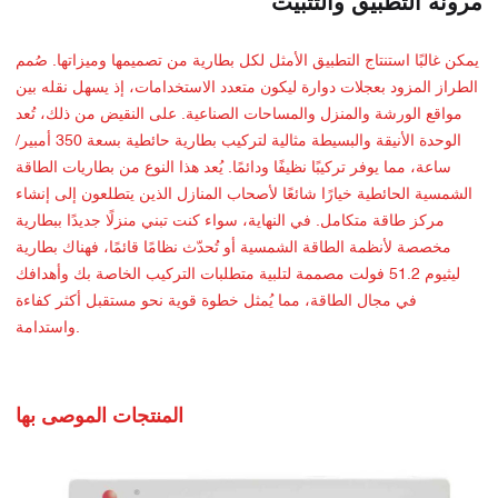
مرونة التطبيق والتثبيت
يمكن غالبًا استنتاج التطبيق الأمثل لكل بطارية من تصميمها وميزاتها. صُمم
الطراز المزود بعجلات دوارة ليكون متعدد الاستخدامات، إذ يسهل نقله بين
مواقع الورشة والمنزل والمساحات الصناعية. على النقيض من ذلك، تُعد
الوحدة الأنيقة والبسيطة مثالية لتركيب بطارية حائطية بسعة 350 أمبير/
ساعة، مما يوفر تركيبًا نظيفًا ودائمًا. يُعد هذا النوع من بطاريات الطاقة
الشمسية الحائطية خيارًا شائعًا لأصحاب المنازل الذين يتطلعون إلى إنشاء
مركز طاقة متكامل. في النهاية، سواء كنت تبني منزلًا جديدًا ببطارية
مخصصة لأنظمة الطاقة الشمسية أو تُحدّث نظامًا قائمًا، فهناك بطارية
ليثيوم 51.2 فولت مصممة لتلبية متطلبات التركيب الخاصة بك وأهدافك
في مجال الطاقة، مما يُمثل خطوة قوية نحو مستقبل أكثر كفاءة
واستدامة.
المنتجات الموصى بها