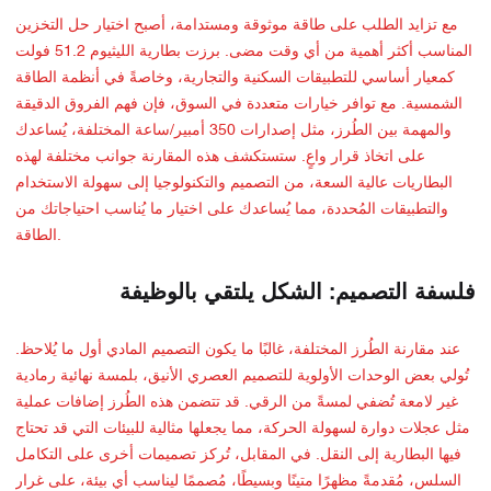
مع تزايد الطلب على طاقة موثوقة ومستدامة، أصبح اختيار حل التخزين
المناسب أكثر أهمية من أي وقت مضى. برزت بطارية الليثيوم 51.2 فولت
كمعيار أساسي للتطبيقات السكنية والتجارية، وخاصةً في أنظمة الطاقة
الشمسية. مع توافر خيارات متعددة في السوق، فإن فهم الفروق الدقيقة
والمهمة بين الطُرز، مثل إصدارات 350 أمبير/ساعة المختلفة، يُساعدك
على اتخاذ قرار واعٍ. ستستكشف هذه المقارنة جوانب مختلفة لهذه
البطاريات عالية السعة، من التصميم والتكنولوجيا إلى سهولة الاستخدام
والتطبيقات المُحددة، مما يُساعدك على اختيار ما يُناسب احتياجاتك من
الطاقة.
فلسفة التصميم: الشكل يلتقي بالوظيفة
عند مقارنة الطُرز المختلفة، غالبًا ما يكون التصميم المادي أول ما يُلاحظ.
تُولي بعض الوحدات الأولوية للتصميم العصري الأنيق، بلمسة نهائية رمادية
غير لامعة تُضفي لمسةً من الرقي. قد تتضمن هذه الطُرز إضافات عملية
مثل عجلات دوارة لسهولة الحركة، مما يجعلها مثالية للبيئات التي قد تحتاج
فيها البطارية إلى النقل. في المقابل، تُركز تصميمات أخرى على التكامل
السلس، مُقدمةً مظهرًا متينًا وبسيطًا، مُصممًا ليناسب أي بيئة، على غرار