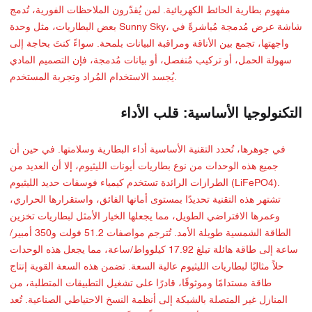
مفهوم بطارية الحائط الكهربائية. لمن يُقدّرون الملاحظات الفورية، تُدمج
بعض البطاريات، مثل وحدة Sunny Sky، شاشة عرض مُدمجة مُباشرةً في
واجهتها، تجمع بين الأناقة ومراقبة البيانات بلمحة. سواءً كنتَ بحاجة إلى
سهولة الحمل، أو تركيب مُنفصل، أو بيانات مُدمجة، فإن التصميم المادي
يُجسد الاستخدام المُراد وتجربة المستخدم.
التكنولوجيا الأساسية: قلب الأداء
في جوهرها، تُحدد التقنية الأساسية أداء البطارية وسلامتها. في حين أن
جميع هذه الوحدات من نوع بطاريات أيونات الليثيوم، إلا أن العديد من
الطرازات الرائدة تستخدم كيمياء فوسفات حديد الليثيوم (LiFePO4).
تشتهر هذه التقنية تحديدًا بمستوى أمانها الفائق، واستقرارها الحراري،
وعمرها الافتراضي الطويل، مما يجعلها الخيار الأمثل لبطاريات تخزين
الطاقة الشمسية طويلة الأمد. تُترجم مواصفات 51.2 فولت و350 أمبير/
ساعة إلى طاقة هائلة تبلغ 17.92 كيلوواط/ساعة، مما يجعل هذه الوحدات
حلاً مثاليًا لبطاريات الليثيوم عالية السعة. تضمن هذه السعة القوية إنتاج
طاقة مستدامًا وموثوقًا، قادرًا على تشغيل التطبيقات المتطلبة، من
المنازل غير المتصلة بالشبكة إلى أنظمة النسخ الاحتياطي الصناعية. تُعد