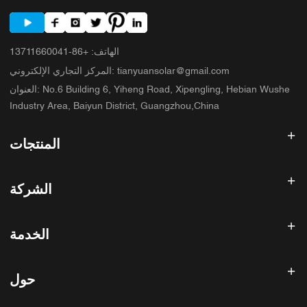
الهاتف
:
+86-13711660041
tianyuansolar@gmail.com
:
المركز التجاري الإلكتروني
No.6 Building 6, Yiheng Road, Xipengling, Hebian Wushe
:
العنوان
Industry Area, Baiyun District, Guangzhou,China
المنتجات
عاكس الطاقة الشمسية
الشركة
لوحة شمسية
بطارية شمسية
الصفحة الرئيسية
نظام الطاقة الشمسية
الخدمة
المنتجات
الكل في واحد ESS
مدونة
الأسئلة الشائعة
وحدة تحكم شحن الطاقة الشمسية
عنا
حول
سياسة استرداد الأموال
ملحقات الطاقة الشمسية
الاتصال
سياسة الخصوصية
سانيسكي