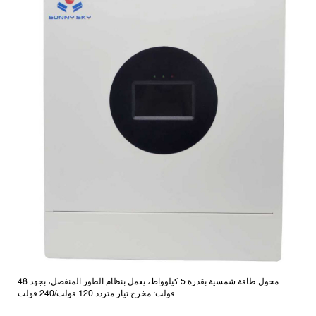
محول طاقة شمسية بقدرة 5 كيلوواط، يعمل بنظام الطور المنفصل، بجهد 48
فولت: مخرج تيار متردد 120 فولت/240 فولت