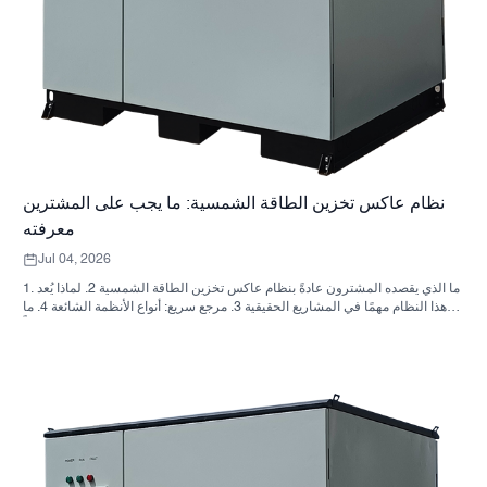
نظام عاكس تخزين الطاقة الشمسية: ما يجب على المشترين
معرفته
Jul 04, 2026
1. ما الذي يقصده المشترون عادةً بنظام عاكس تخزين الطاقة الشمسية 2. لماذا يُعد
هذا النظام مهمًا في المشاريع الحقيقية 3. مرجع سريع: أنواع الأنظمة الشائعة 4. ما
الذي يجب البحث عنه في الخزانة وعملية التجميع؟ 5. معايير الاختيار التي تؤثر فعلياً
على الأداء 6. أخطاء شائعة لدى المشترين 7. الأسئلة الشائعة 8. أين تندرج شركة
ساني سكاي في هذا النقاش؟