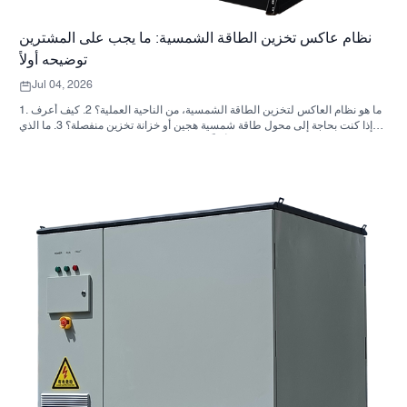
نظام عاكس تخزين الطاقة الشمسية: ما يجب على المشترين
توضيحه أولاً
Jul 04, 2026
1. ما هو نظام العاكس لتخزين الطاقة الشمسية، من الناحية العملية؟ 2. كيف أعرف
ما إذا كنت بحاجة إلى محول طاقة شمسية هجين أو خزانة تخزين منفصلة؟ 3. ما الذي
يجب على المشترين التحقق منه أولاً في خزانة تخزين الطاقة الصناعية؟ 4. ما هي
سيناريوهات التطبيق الرئيسية؟ 5. الأسئلة الشائعة: الأسئلة التي يجب على فرق
التوريد طرحها مبكراً 6. لماذا لا تزال قدرة المصنّع مهمة 7. ما هي الخطوة التالية
للمشتري؟