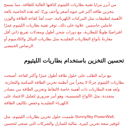
من أبرز مزايا تقنية بطاريات الليثيوم كثافتها العالية للطاقة، مما يسمح
بتخزين طاقة أكبر في عبوة أصغر وأخف وزنًا. تُعد هذه الخاصية بالغة
الأهمية لتطبيقات مثل المركبات الكهربائية، حيث تُعدّ كفاءة الطاقة والوزن
عاملين حاسمين. علاوة على ذلك، توفر تقنية بطاريات الليثيوم عمرًا
افتراضيًا طويلًا للبطارية، مع دورات شحن أطول ومعدلات تفريغ ذاتي أقل
مقارنةً بأنواع البطاريات التقليدية مثل بطاريات النيكل والكادميوم أو
الرصاص الحمضي.
تحسين التخزين باستخدام بطاريات الليثيوم
مع تزايد الطلب على حلول طاقة أطول عمرًا وأكثر كفاءة، أصبحت
بطاريات الليثيوم جزءًا لا يتجزأ من أنظمة تخزين الطاقة السكنية والتجارية.
وتُعد هذه البطاريات ذات أهمية خاصة لالتقاط وتخزين الطاقة من مصادر
متجددة، مثل الألواح الشمسية، وهو أمر ضروري لتقليل الاعتماد على
الكهرباء التقليدية وخفض تكاليف الطاقة.
صُممت حلول تخزين بطاريات الليثيوم، مثل SunnySky PowerWall،
لتوفير سعة تخزين كبيرة، مثالية للمنازل والشركات التي تسعى لتحسين