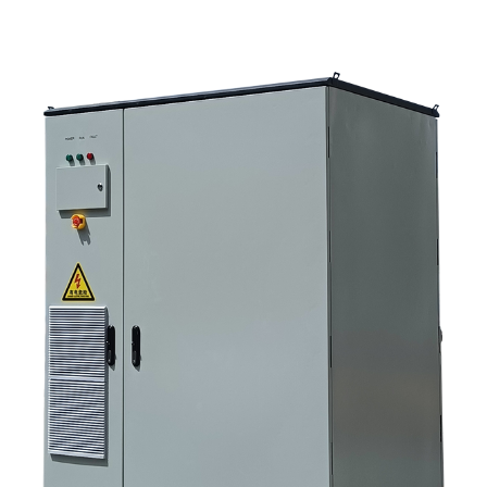
الأنظمة 4. ما الذي يخبرك به تصميم الخزانة؟ 5. معايير الاختيار التي لها أهمية فعلية
6. الأخطاء الشائعة التي يرتكبها المشترون 7. ما الذي يجب السؤال عنه قبل طلب
عرض سعر؟ 8. كيف تتناسب شركة ساني سكاي مع الصورة؟ 9. الأسئلة الشائعة:
أنظمة العاكس لتخزين الطاقة الشمسية 10. الخطوة التالية للمشترين