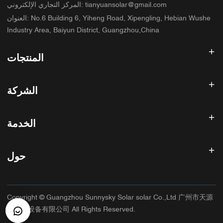
tianyuansolar@gmail.com
:
المركز التجاري الإلكتروني
No.6 Building 6, Yiheng Road, Xipengling, Hebian Wushe
:
العنوان
Industry Area, Baiyun District, Guangzhou,China
المنتجات
عاكس الطاقة الشمسية
الشركة
لوحة شمسية
بطارية شمسية
الصفحة الرئيسية
نظام الطاقة الشمسية
الخدمة
المنتجات
الكل في واحد ESS
مدونة
الأسئلة الشائعة
وحدة تحكم شحن الطاقة الشمسية
عنا
حول
سياسة استرداد الأموال
ملحقات الطاقة الشمسية
الاتصال
سياسة الخصوصية
سانيسكي
سياسة الضمان
مصنع
Copyright © Guangzhou Sunnysky Solar solar Co.,Ltd 广州市天源
شروط الخدمة
التطبيق الرئيسي
太阳能设备有限公司 All Rights Reserved.
الشحن والتسليم