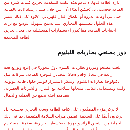
إدارة الطاقة لديها. لا تدعم هذه التقنية المتقدمة تخزين كميات كبيرة من
الطاقة فحسب، بل تُحسّن أيضًا الأداء من خلال ضمان إمداد ثابت بالطاقة
حتى في أوقات الذروة أو انقطاع التيار الكهربائي. علاوة على ذلك، تتميز
هذه الحلول بتصميمها المعياري، مما يسمح بسهولة التوسع مع تزايد
احتياجات الطاقة، مما يُعزز الاستثمارات المستقبلية في مجال تخزين
الطاقة المتجددة.
دور مصنعي بطاريات الليثيوم
يلعب مصنعو وموردو بطاريات الليثيوم دورًا محوريًا في إنتاج وتوزيع هذه
المصادر الموفرة للطاقة. شركات مثل SunnySky رائدة في مجال
تكنولوجيا بطاريات الليثيوم، وتبتكر باستمرار لتوفير حلول طاقة موثوقة
وآمنة ومستدامة. تتكامل منتجاتها بسلاسة مع المنازل والشركات العصرية،
بتصاميم أنيقة تجمع بين العملية والجمال.
لا يركز هؤلاء المصنّعون على كثافة الطاقة وسعة التخزين فحسب، بل
يركزون أيضًا على السلامة. تضمن ميزات السلامة المتقدمة، بما في ذلك
الحماية من الشحن الزائد وأجهزة الاستشعار الحرارية، سلامة المستخدم