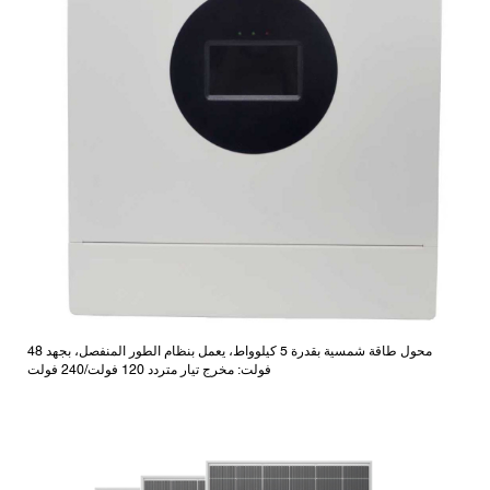
محول طاقة شمسية بقدرة 5 كيلوواط، يعمل بنظام الطور المنفصل، بجهد 48
فولت: مخرج تيار متردد 120 فولت/240 فولت