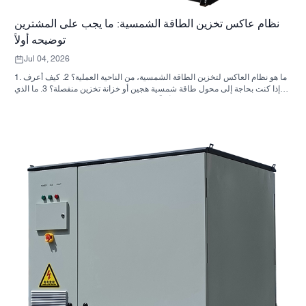
نظام عاكس تخزين الطاقة الشمسية: ما يجب على المشترين
توضيحه أولاً
Jul 04, 2026
1. ما هو نظام العاكس لتخزين الطاقة الشمسية، من الناحية العملية؟ 2. كيف أعرف
ما إذا كنت بحاجة إلى محول طاقة شمسية هجين أو خزانة تخزين منفصلة؟ 3. ما الذي
يجب على المشترين التحقق منه أولاً في خزانة تخزين الطاقة الصناعية؟ 4. ما هي
سيناريوهات التطبيق الرئيسية؟ 5. الأسئلة الشائعة: الأسئلة التي يجب على فرق
التوريد طرحها مبكراً 6. لماذا لا تزال قدرة المصنّع مهمة 7. ما هي الخطوة التالية
للمشتري؟