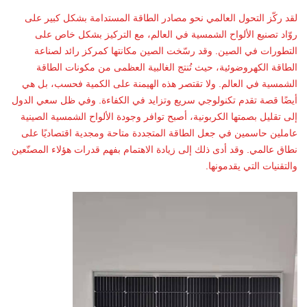
لقد ركّز التحول العالمي نحو مصادر الطاقة المستدامة بشكل كبير على
روّاد تصنيع الألواح الشمسية في العالم، مع التركيز بشكل خاص على
التطورات في الصين. وقد رسّخت الصين مكانتها كمركز رائد لصناعة
الطاقة الكهروضوئية، حيث تُنتج الغالبية العظمى من مكونات الطاقة
الشمسية في العالم. ولا تقتصر هذه الهيمنة على الكمية فحسب، بل هي
أيضًا قصة تقدم تكنولوجي سريع وتزايد في الكفاءة. وفي ظل سعي الدول
إلى تقليل بصمتها الكربونية، أصبح توافر وجودة الألواح الشمسية الصينية
عاملين حاسمين في جعل الطاقة المتجددة متاحة ومجدية اقتصاديًا على
نطاق عالمي. وقد أدى ذلك إلى زيادة الاهتمام بفهم قدرات هؤلاء المصنّعين
والتقنيات التي يقدمونها.