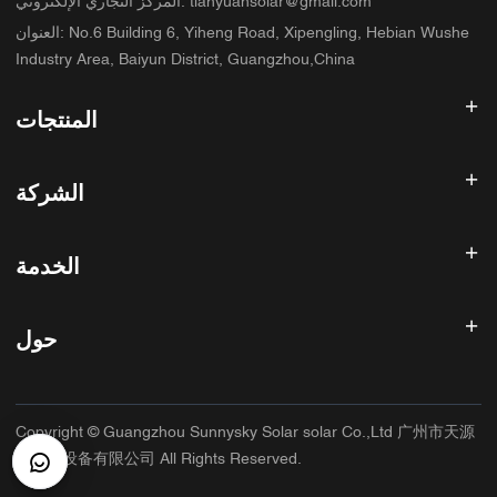
tianyuansolar@gmail.com
:
المركز التجاري الإلكتروني
No.6 Building 6, Yiheng Road, Xipengling, Hebian Wushe
:
العنوان
Industry Area, Baiyun District, Guangzhou,China
المنتجات
عاكس الطاقة الشمسية
الشركة
لوحة شمسية
بطارية شمسية
الصفحة الرئيسية
نظام الطاقة الشمسية
الخدمة
المنتجات
الكل في واحد ESS
مدونة
الأسئلة الشائعة
وحدة تحكم شحن الطاقة الشمسية
عنا
حول
سياسة استرداد الأموال
ملحقات الطاقة الشمسية
الاتصال
سياسة الخصوصية
سانيسكي
سياسة الضمان
مصنع
Copyright © Guangzhou Sunnysky Solar solar Co.,Ltd 广州市天源
شروط الخدمة
التطبيق الرئيسي
太阳能设备有限公司 All Rights Reserved.
الشحن والتسليم