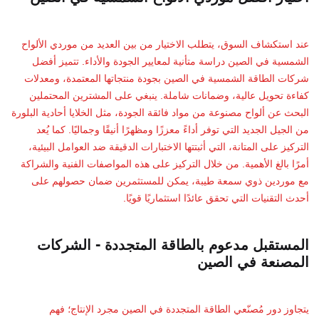
عند استكشاف السوق، يتطلب الاختيار من بين العديد من موردي الألواح
الشمسية في الصين دراسة متأنية لمعايير الجودة والأداء. تتميز أفضل
شركات الطاقة الشمسية في الصين بجودة منتجاتها المعتمدة، ومعدلات
كفاءة تحويل عالية، وضمانات شاملة. ينبغي على المشترين المحتملين
البحث عن ألواح مصنوعة من مواد فائقة الجودة، مثل الخلايا أحادية البلورة
من الجيل الجديد التي توفر أداءً معززًا ومظهرًا أنيقًا وجماليًا. كما يُعد
التركيز على المتانة، التي أثبتتها الاختبارات الدقيقة ضد العوامل البيئية،
أمرًا بالغ الأهمية. من خلال التركيز على هذه المواصفات الفنية والشراكة
مع موردين ذوي سمعة طيبة، يمكن للمستثمرين ضمان حصولهم على
أحدث التقنيات التي تحقق عائدًا استثماريًا قويًا.
المستقبل مدعوم بالطاقة المتجددة - الشركات
المصنعة في الصين
يتجاوز دور مُصنّعي الطاقة المتجددة في الصين مجرد الإنتاج؛ فهم