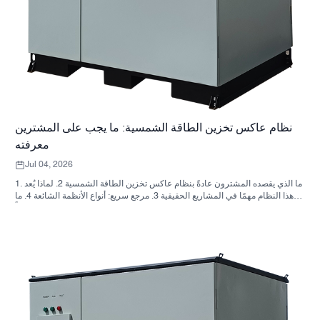
نظام عاكس تخزين الطاقة الشمسية: ما يجب على المشترين
معرفته
Jul 04, 2026
1. ما الذي يقصده المشترون عادةً بنظام عاكس تخزين الطاقة الشمسية 2. لماذا يُعد
هذا النظام مهمًا في المشاريع الحقيقية 3. مرجع سريع: أنواع الأنظمة الشائعة 4. ما
الذي يجب البحث عنه في الخزانة وعملية التجميع؟ 5. معايير الاختيار التي تؤثر فعلياً
على الأداء 6. أخطاء شائعة لدى المشترين 7. الأسئلة الشائعة 8. أين تندرج شركة
ساني سكاي في هذا النقاش؟