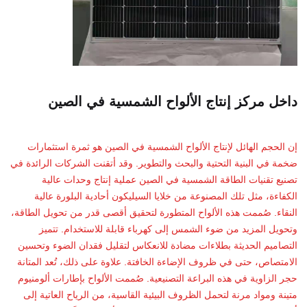
داخل مركز إنتاج الألواح الشمسية في الصين
إن الحجم الهائل لإنتاج الألواح الشمسية في الصين هو ثمرة استثمارات
ضخمة في البنية التحتية والبحث والتطوير. وقد أتقنت الشركات الرائدة في
تصنيع تقنيات الطاقة الشمسية في الصين عملية إنتاج وحدات عالية
الكفاءة، مثل تلك المصنوعة من خلايا السيليكون أحادية البلورة عالية
النقاء. صُممت هذه الألواح المتطورة لتحقيق أقصى قدر من تحويل الطاقة،
وتحويل المزيد من ضوء الشمس إلى كهرباء قابلة للاستخدام. تتميز
التصاميم الحديثة بطلاءات مضادة للانعكاس لتقليل فقدان الضوء وتحسين
الامتصاص، حتى في ظروف الإضاءة الخافتة. علاوة على ذلك، تُعد المتانة
حجر الزاوية في هذه البراعة التصنيعية. صُممت الألواح بإطارات ألومنيوم
متينة ومواد مرنة لتحمل الظروف البيئية القاسية، من الرياح العاتية إلى