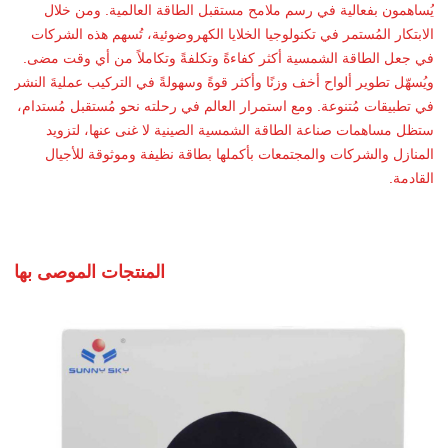
يُساهمون بفعالية في رسم ملامح مستقبل الطاقة العالمية. ومن خلال
الابتكار المُستمر في تكنولوجيا الخلايا الكهروضوئية، تُسهم هذه الشركات
في جعل الطاقة الشمسية أكثر كفاءةً وتكلفةً وتكاملاً من أي وقت مضى.
ويُسهّل تطوير ألواح أخف وزنًا وأكثر قوةً وسهولةً في التركيب عمليةَ النشر
في تطبيقات مُتنوعة. ومع استمرار العالم في رحلته نحو مُستقبل مُستدام،
ستظل مساهمات صناعة الطاقة الشمسية الصينية لا غنى عنها، لتزويد
المنازل والشركات والمجتمعات بأكملها بطاقة نظيفة وموثوقة للأجيال
القادمة.
المنتجات الموصى بها