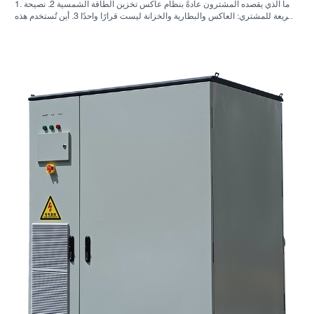
1. ما الذي يقصده المشترون عادةً بنظام عاكس تخزين الطاقة الشمسية 2. نصيحة
سريعة للمشتري: العاكس والبطارية والخزانة ليست قرارًا واحدًا 3. أين تُستخدم هذه
الأنظمة 4. ما الذي يخبرك به تصميم الخزانة؟ 5. معايير الاختيار التي لها أهمية فعلية
6. الأخطاء الشائعة التي يرتكبها المشترون 7. ما الذي يجب السؤال عنه قبل طلب
عرض سعر؟ 8. كيف تتناسب شركة ساني سكاي مع الصورة؟ 9. الأسئلة الشائعة:
أنظمة العاكس لتخزين الطاقة الشمسية 10. الخطوة التالية للمشترين