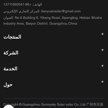
الهاتف
:
+86-13711660041
tianyuansolar@gmail.com
:
المركز التجاري الإلكتروني
No.6 Building 6, Yiheng Road, Xipengling, Hebian Wushe
:
العنوان
Industry Area, Baiyun District, Guangzhou,China
المنتجات
عاكس الطاقة الشمسية
الشركة
لوحة شمسية
بطارية شمسية
الصفحة الرئيسية
نظام الطاقة الشمسية
الخدمة
المنتجات
الكل في واحد ESS
مدونة
الأسئلة الشائعة
وحدة تحكم شحن الطاقة الشمسية
عنا
حول
سياسة استرداد الأموال
ملحقات الطاقة الشمسية
الاتصال
سياسة الخصوصية
سانيسكي
سياسة الضمان
مصنع
Copyright © Guangzhou Sunnysky Solar solar Co.,Ltd 广州市天源
شروط الخدمة