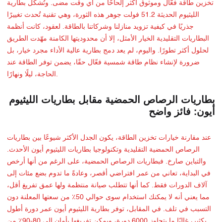
تخزين طاقة فعّال وموثوق أكثر إلحاحًا من أي وقت مضى. وتُشكّل بطارية
الليثيوم الحديثة 51.2 فولت جوهر هذه الثورة، وهي تقنية تُحدث تغييرًا
جذريًا في كيفية تزويد منازلنا وشركاتنا بالطاقة. لعقود، كانت أنظمة
البطاريات التقليدية الخيار الأمثل، إلا أن محدوديتها الكامنة مهّدت الطريق
لحلول أكثر تطورًا. واليوم، لم يعد دمج بطارية عالية الأداء مجرد خيار، بل
ضرورة لإنشاء نظام طاقة شمسية فعّال حقًا، يضمن توفر الطاقة عند
الحاجة، ليلًا ونهارًا.
بطاريات الرصاص الحمضية مقابل بطاريات الليثيوم
أيون: فائز واضح
عند مقارنة خيارات تخزين الطاقة، يكون الجدل الأكثر شيوعًا بين بطاريات
الرصاص الحمضية التقليدية وتكنولوجيا بطاريات الليثيوم أيون الأحدث.
والتباين صارخ. فبطاريات الرصاص الحمضية، على الرغم من أنها أرخص
في البداية، تعاني من عمر افتراضي أقصر، وعادةً ما تدوم بضع مئات إلى
آلاف الدورات فقط. كما أنها تتطلب صيانة منتظمة ولها عمق تفريغ أقل،
مما يعني أنه لا يمكنك استخدام سوى حوالي 50٪ من سعتها المعلنة دون
التسبب في تلف. في المقابل، توفر بطارية الليثيوم أيون عمر دورة أطول
بكثير، غالبًا ما يتجاوز 6000 دورة، ويمكن تفريغها بأمان إلى 80-90٪ من