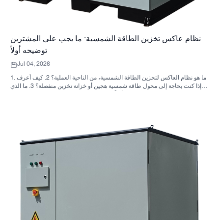
نظام عاكس تخزين الطاقة الشمسية: ما يجب على المشترين
توضيحه أولاً
Jul 04, 2026
1. ما هو نظام العاكس لتخزين الطاقة الشمسية، من الناحية العملية؟ 2. كيف أعرف
ما إذا كنت بحاجة إلى محول طاقة شمسية هجين أو خزانة تخزين منفصلة؟ 3. ما الذي
يجب على المشترين التحقق منه أولاً في خزانة تخزين الطاقة الصناعية؟ 4. ما هي
سيناريوهات التطبيق الرئيسية؟ 5. الأسئلة الشائعة: الأسئلة التي يجب على فرق
التوريد طرحها مبكراً 6. لماذا لا تزال قدرة المصنّع مهمة 7. ما هي الخطوة التالية
للمشتري؟