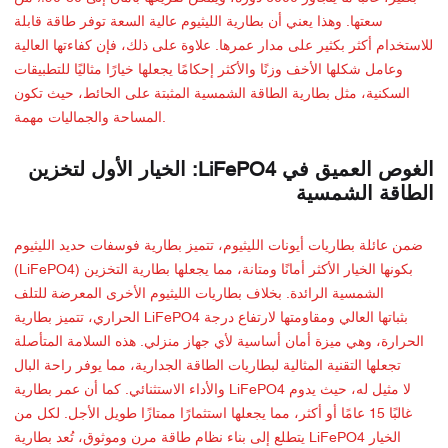
سعتها. وهذا يعني أن بطارية الليثيوم عالية السعة توفر طاقة قابلة
للاستخدام أكثر بكثير على مدار عمرها. علاوة على ذلك، فإن كفاءتها العالية
وعامل شكلها الأخف وزنًا والأكثر إحكامًا يجعلها خيارًا مثاليًا للتطبيقات
السكنية، مثل بطارية الطاقة الشمسية المثبتة على الحائط، حيث تكون
المساحة والجماليات مهمة.
الغوص العميق في LiFePO4: الخيار الأول لتخزين
الطاقة الشمسية
ضمن عائلة بطاريات أيونات الليثيوم، تتميز بطارية فوسفات حديد الليثيوم
(LiFePO4) بكونها الخيار الأكثر أمانًا ومتانة، مما يجعلها بطارية التخزين
الشمسية الرائدة. بخلاف بطاريات الليثيوم الأخرى المعرضة للتلف
الحراري، تتميز بطارية LiFePO4 بثباتها العالي ومقاومتها لارتفاع درجة
الحرارة، وهي ميزة أمان أساسية لأي جهاز منزلي. هذه السلامة المتأصلة
تجعلها التقنية المثالية لبطاريات الطاقة الجدارية، مما يوفر راحة البال
والأداء الاستثنائي. كما أن عمر بطارية LiFePO4 لا مثيل له، حيث يدوم
غالبًا 15 عامًا أو أكثر، مما يجعلها استثمارًا ممتازًا طويل الأجل. لكل من
يتطلع إلى بناء نظام طاقة مرن وموثوق، تُعد بطارية LiFePO4 الخيار