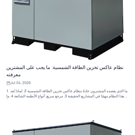
نظام عاكس تخزين الطاقة الشمسية: ما يجب على المشترين
معرفته
Jul 04, 2026
1. ما الذي يقصده المشترون عادةً بنظام عاكس تخزين الطاقة الشمسية 2. لماذا يُعد
هذا النظام مهمًا في المشاريع الحقيقية 3. مرجع سريع: أنواع الأنظمة الشائعة 4. ما
الذي يجب البحث عنه في الخزانة وعملية التجميع؟ 5. معايير الاختيار التي تؤثر فعلياً
على الأداء 6. أخطاء شائعة لدى المشترين 7. الأسئلة الشائعة 8. أين تندرج شركة
ساني سكاي في هذا النقاش؟