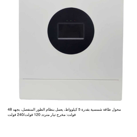
محول طاقة شمسية بقدرة 5 كيلوواط، يعمل بنظام الطور المنفصل، بجهد 48
فولت: مخرج تيار متردد 120 فولت/240 فولت