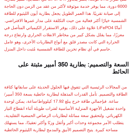
6000 دورة، مما يوفر خدمة موثوقة لأكثر من عقد من الزمن دون الحاجة
إلى صيانة تقريبًا. هذا العمر الطويل يجعل بطارية أيون الليثيوم للطاقة
الشمسية خيارًا أكثر فعالية من حيث التكلفة على مدار عمرها الافتراضي.
علاوة على ذلك، يوفر الاستقرار الكيميائي المتأصل في LiFePO4 أمانًا
معززًا، مما يقلل بشكل كبير من مخاطر الانفلات الحراري وارتفاع درجة
الحرارة التي كانت مصدر قلق مع أنواع البطاريات الأخرى، وهو عامل
حاسم في أي نظام تخزين للطاقة الشمسية مُثبت داخل المنزل.
السعة والتصميم: بطارية 350 أمبير مثبتة على
الحائط
من المجالات الرئيسية التي تتفوق فيها الحلول الحديثة على سابقاتها كثافة
الطاقة والتصميم. تأمل القدرات المذهلة لبطارية حائطية بسعة 350 أمبير/
ساعة. فبإجمالي طاقة خرج يبلغ 17.92 كيلوواط/ساعة، يمكن لوحدة
واحدة تشغيل الأجهزة المنزلية الأساسية لفترات طويلة أثناء انقطاع التيار
الكهربائي. ولتحقيق سعة مماثلة لبطاريات الرصاص الحمضية التقليدية،
يتطلب الأمر مجموعة وحدات أكبر وأثقل وزنًا وأكثر تعقيدًا، مما يستهلك
مساحة كبيرة. يتيح التصميم الأنيق والمدمج لبطارية الليثيوم الحائطية