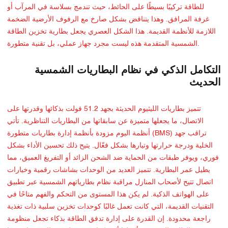
للطاقة تركيبًا بسيطًا على الحائط، حيث تندمج بسلاسة في المرآب أو
غرفة المرافق. وهذا يتناقض بشكل صارخ مع الرفوف الأرضية الضخمة
اللازمة للأنظمة القديمة. هذا الشكل العصري يجعل بطارية تخزين الطاقة
الشمسية المتقدمة هذه ليست مجرد جهاز عملي، بل تقنية متطورة.
التكامل الذكي في نظام البطاريات الشمسية
الحديث
تتميز بطاريات الليثيوم الحديثة بجهد 51.2 فولت بذكائها وقدرتها على
الاتصال، ما يجعلها متميزة عن سابقاتها من البطاريات التناظرية. تأتي
أنظمة اليوم مزودة بأنظمة إدارة بطاريات متطورة (BMS) تراقب جهد
الخلية ودرجة حرارتها وتيارها بشكل فعّال. يتيح ذلك تحسين الأداء بشكل
فوري، ويوفر طبقات من الحماية ضد الشحن الزائد أو التفريغ العميق، مما
يطيل عمر البطارية. تتميز العديد من الوحدات بشاشات رقمية وخيارات
اتصال تتيح لأصحاب المنازل مراقبة نظام بطارياتهم الشمسية عبر تطبيق
على الهواتف الذكية. لم يكن هذا المستوى من التحكم والفهم متاحًا في
التقنيات القديمة، التي كانت تعمل غالبًا كوحدات تخزين سلبية ذات تغذية
راجعة محدودة. إن القدرة على إدارة تدفق الطاقة بذكاء تجعل منظومة