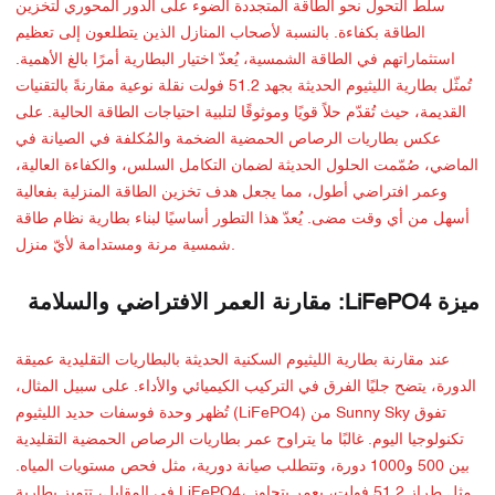
سلّط التحول نحو الطاقة المتجددة الضوء على الدور المحوري لتخزين
الطاقة بكفاءة. بالنسبة لأصحاب المنازل الذين يتطلعون إلى تعظيم
استثماراتهم في الطاقة الشمسية، يُعدّ اختيار البطارية أمرًا بالغ الأهمية.
تُمثّل بطارية الليثيوم الحديثة بجهد 51.2 فولت نقلة نوعية مقارنةً بالتقنيات
القديمة، حيث تُقدّم حلاً قويًا وموثوقًا لتلبية احتياجات الطاقة الحالية. على
عكس بطاريات الرصاص الحمضية الضخمة والمُكلفة في الصيانة في
الماضي، صُمّمت الحلول الحديثة لضمان التكامل السلس، والكفاءة العالية،
وعمر افتراضي أطول، مما يجعل هدف تخزين الطاقة المنزلية بفعالية
أسهل من أي وقت مضى. يُعدّ هذا التطور أساسيًا لبناء بطارية نظام طاقة
شمسية مرنة ومستدامة لأيّ منزل.
ميزة LiFePO4: مقارنة العمر الافتراضي والسلامة
عند مقارنة بطارية الليثيوم السكنية الحديثة بالبطاريات التقليدية عميقة
الدورة، يتضح جليًا الفرق في التركيب الكيميائي والأداء. على سبيل المثال،
تُظهر وحدة فوسفات حديد الليثيوم (LiFePO4) من Sunny Sky تفوق
تكنولوجيا اليوم. غالبًا ما يتراوح عمر بطاريات الرصاص الحمضية التقليدية
بين 500 و1000 دورة، وتتطلب صيانة دورية، مثل فحص مستويات المياه.
في المقابل، تتميز بطارية LiFePO4، مثل طراز 51.2 فولت، بعمر يتجاوز