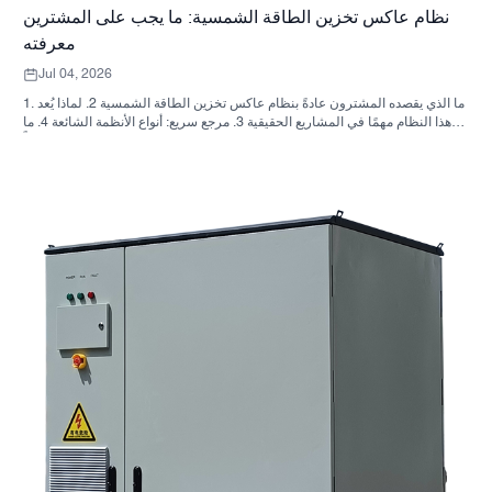
نظام عاكس تخزين الطاقة الشمسية: ما يجب على المشترين
معرفته
Jul 04, 2026
1. ما الذي يقصده المشترون عادةً بنظام عاكس تخزين الطاقة الشمسية 2. لماذا يُعد
هذا النظام مهمًا في المشاريع الحقيقية 3. مرجع سريع: أنواع الأنظمة الشائعة 4. ما
الذي يجب البحث عنه في الخزانة وعملية التجميع؟ 5. معايير الاختيار التي تؤثر فعلياً
على الأداء 6. أخطاء شائعة لدى المشترين 7. الأسئلة الشائعة 8. أين تندرج شركة
ساني سكاي في هذا النقاش؟