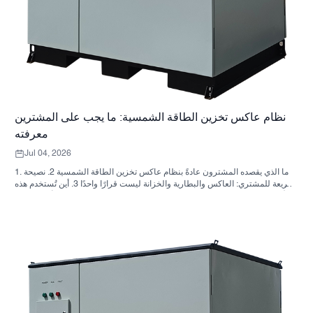
نظام عاكس تخزين الطاقة الشمسية: ما يجب على المشترين
معرفته
Jul 04, 2026
1. ما الذي يقصده المشترون عادةً بنظام عاكس تخزين الطاقة الشمسية 2. نصيحة
سريعة للمشتري: العاكس والبطارية والخزانة ليست قرارًا واحدًا 3. أين تُستخدم هذه
الأنظمة 4. ما الذي يخبرك به تصميم الخزانة؟ 5. معايير الاختيار التي لها أهمية فعلية
6. الأخطاء الشائعة التي يرتكبها المشترون 7. ما الذي يجب السؤال عنه قبل طلب
عرض سعر؟ 8. كيف تتناسب شركة ساني سكاي مع الصورة؟ 9. الأسئلة الشائعة:
أنظمة العاكس لتخزين الطاقة الشمسية 10. الخطوة التالية للمشترين