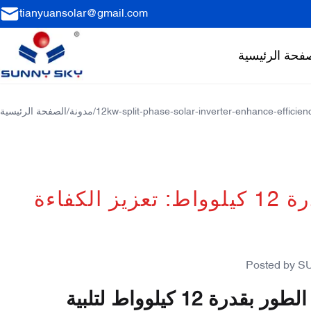
tianyuansolar@gmail.com
فحة الرئيسية
12kw-split-phase-solar-inverter-enhance-efficien
/
مدونة
/
الصفحة الرئيسية
فاءة
Posted by
S
إطلاق العنان لقوة محول الطاقة الشمسية ثنائي الطور بقدرة 12 كيلوواط لتلبية