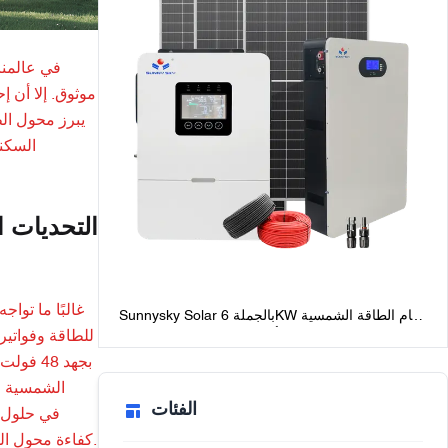
في عالمنا
موثوق. إلا أن إ
السكني
التحديات ا
غالبًا ما توا
Sunnysky Solar بالجملة 6KW نظام الطاقة الشمسية
خارج الشبكة للمنازل أفضل حزم النظام الشمسي
خارج الشبكة مع البطاريات
الشمسية ضع
الفئات
كفاءة محول الطاقة الشمسية إلى 98%، مما يضمن تحويل المزيد من الطاقة الشمسية المُجمّعة إلى طاقة قابلة للاستخدام بدلاً من فقدانها على شكل حرارة.