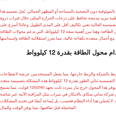
الموثوقية دون التضحية بالمساحة أو المظهر الجمالي. يُحل تصميم هذا
مة تبريد مدمجة تحافظ على درجات الحرارة المثلى خلال فترات ذروة
ة الشمسية العالية تعني تكاليف أقل على المدى الطويل وعائدًا أسرع على
استثمارك في الطاقة الشمسية. تواجه الشركات تحديات أكبر مع تقلبات الطلب على الطاقة؛ وهنا تبرز أهمية سعة 12 كيلوواط، التي تدعم محولات الطاقة
 الطاقة بقدرة 12 كيلوواط
لربط بالشبكة والربط خارجها، مما يجعل المستخدمين عرضة لانقطاعات
التيار الكهربائي أو الاعتماد على الشبكة بشكل كامل. يُعالج محول الطاقة الشمسية ثنائي الطور بقدرة 12 كيلوواط هذه المشكلة بتصميمه متعدد
الاستخدامات، المتوافق مع أنظمة الطاقة الشمسية السكنية والتجارية على حد سواء. يوفر هذا المحول خرج تيار متردد ثابت بجهد 120/240 فولت، مما يسمح
م شركة ساني سكاي بالابتكار في ميزات مثل المراقبة الآنية عبر شاشة
لا يُحسّن هذا أداء النظام فحسب، بل يُساعد أيضًا في تحديد المشكلات
المحتملة قبل تفاقمها، مما يوفر الوقت والمال.