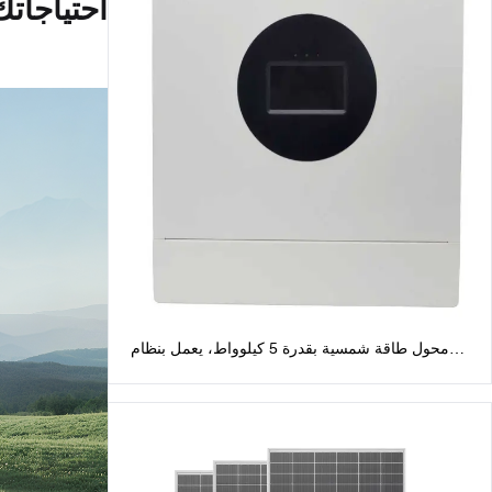
احتياجات
محول طاقة شمسية بقدرة 5 كيلوواط، يعمل بنظام
الطور المنفصل، بجهد 48 فولت: مخرج تيار متردد 120
فولت/240 فولت