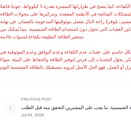
تُجسّد شركة ساني سكاي، بخبرتها العريقة في صناعة محولات الطاقة الشمسية عالية الكفاءة، كما يتضح في طرازاتها المتميزة بقدرة 5 كيلوواط، جودةً فائقةً
عالج المشكلات الشائعة في الأنظمة المعقدة. وبتركيزها على محولات الطاقة
لمتميز، مُوفرةً راحة البال بفضل موثوقيتها المدعومة بالضمان. في نهاية
ماد محول الطاقة الشمسية ثنائي الطور بقدرة 12 كيلوواط تجاوز العقبات التي تحول دون استخدام الطاقة الشمسية، مما يُمكنك من
تسخير الطاقة النظيفة بكفاءة لسنوات قادمة.
الطاقة الشمسية ذو الطور المنفصل بقدرة 12 كيلوواط بشكل حاسم على عقبات عدم الكفاءة وعدم التوافق وعدم الموثوقية في
، يحوّل التحديات إلى فرص لتوفير الطاقة والحفاظ على البيئة. سواءً
PREVIOUS POST
 الشمسية: ما يجب على المشترين التحقق منه قبل الطلب
Jul 04, 2026