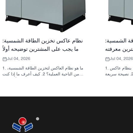
ة الشمسية:
نظام عاكس تخزين الطاقة الشمسية:
رين معرفته
ما يجب على المشترين توضيحه أولاً
Jul 04, 2026
Jul 04, 2026
1. ما الذي يقصده المشترون عادةً بنظام عاكس
1. ما هو نظام العاكس لتخزين الطاقة الشمسية،
تخزين الطاقة الشمسية 2. نصيحة سريعة
من الناحية العملية؟ 2. كيف أعرف ما إذا كنت
انة ليست قرارًا
بحاجة إلى محول طاقة شمسية هجين أو خزانة
واحدًا 3. أين تُستخدم هذه الأنظمة 4. ما الذي
تخزين منفصلة؟ 3. ما الذي يجب على المشترين
تصميم الخزانة؟ 5. معايير الاختيار التي
التحقق منه أولاً في خزانة تخزين الطاقة الصناعية؟
أخطاء الشائعة التي يرتكبها
4. ما هي سيناريوهات التطبيق الرئيسية؟ 5. الأسئلة
السؤال عنه قبل طلب
الشائعة: الأسئلة التي يجب على فرق التوريد
سب شركة ساني سكاي
طرحها مبكراً 6. لماذا لا تزال قدرة المصنّع مهمة 7.
الشائعة: أنظمة العاكس
ما هي الخطوة التالية للمشتري؟
لتخزين الطاقة الشمسية 10. الخطوة التالية
للمشترين