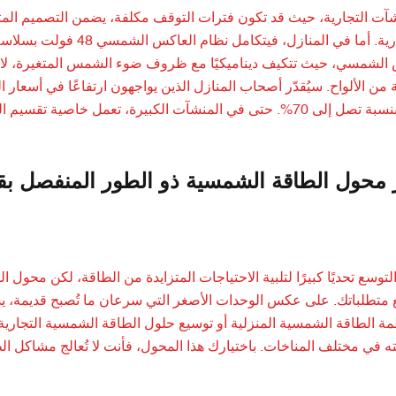
آت التجارية، حيث قد تكون فترات التوقف مكلفة، يضمن التصميم المتين
الشمسية التجارية. أما في
ن الألواح. سيُقدّر أصحاب المنازل الذين يواجهون ارتفاعًا في أسعار ا
الفواتير بنسبة تصل إلى 70%. حتى في المنشآت الكبيرة، تعمل خا
متطلباتك. على عكس الوحدات الأصغر التي سرعان ما تُصبح قديمة، يدعم
مة الطاقة الشمسية المنزلية أو توسيع حلول الطاقة الشمسية التجارية. 
 في مختلف المناخات. باختيارك هذا المحول، فأنت لا تُعالج مشاكل ا