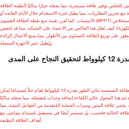
 للعكس توفير طاقة مستمرة، مما يجعله خيارًا مثاليًا لأنظمة الطاقة
 المنازل، فيتكامل نظام العاكس الشمسي 48 فولت بسلاسة مع تخزين البطاريات، مما يطيل فترة الاستخدام خلال الأيام الغائمة أو
الأمسيات. كما تُعزز تقنية تتبع نقطة الطاقة القصوى (MPPT) كفاءة العاكس الشمسي، حيث تتكيف ديناميكيًا مع ظروف ضوء الشمس المتغيرة، لاستخلاص
لكهرباء كيف يُقلل هذا العاكس من الاعتماد على الشبكة، مما قد يُخفض
صية تقسيم الطور على توزيع الطاقة بالتساوي بين الأطوار، مما يمنع الأحمال الزائدة
ويُطيل عمر الأجهزة المتصلة.
لماذا تختار محول الطاقة الشمسية ذو الطور المنفصل بقدرة 12 كيلوواط لتحقيق النجاح على المدى
تُشكّل قابلية التوسع تحديًا كبيرًا لتلبية الاحتياجات المتزايدة من الطاقة، لكن محول الطاقة الشمسية ثنائي الطور بقدرة 12 كيلوواط يُقدّم حلاً مُستدامًا يُمكن
 هذا المحول عالي الكفاءة إضافة وحدات مُنفصلة، مما يجعله مثاليًا
يحمي غلافه المتين وميزات الحماية المُتقدمة من العوامل البيئية، مما
لطاقة الحالية فحسب، بل تستثمر أيضًا في مستقبل مُستدام يتماشى مع
أهداف الطاقة النظيفة.