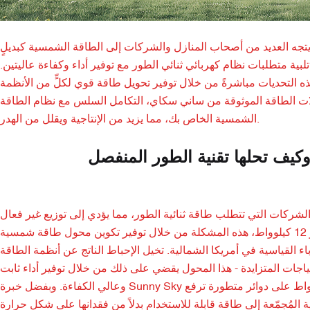
، يتجه العديد من أصحاب المنازل والشركات إلى الطاقة الشمسية كبديلٍ
بية متطلبات نظام كهربائي ثنائي الطور مع توفير أداء وكفاءة عاليتين.
كيلوواط كحلٍّ ثوري، إذ يتصدى لهذه التحديات مباشرةً من خلال توفير تحويل طاقة قوي لكلٍّ من الأنظمة
لات الطاقة الموثوقة من ساني سكاي، التكامل السلس مع نظام الطاقة
الشمسية الخاص بك، مما يزيد من الإنتاجية ويقلل من الهدر.
وكيف تحلها تقنية الطور المنفصل
الشركات التي تتطلب طاقة ثنائية الطور، مما يؤدي إلى توزيع غير فعال
للطاقة وفواتير كهرباء مرتفعة. تحل محولات الطاقة الشمسية ثنائية الطور، مثل طراز 12 كيلوواط، هذه المشكلة من خلال توفير تكوين محول طاقة شمسية
ناسب تمامًا لأنظمة الكهرباء القياسية في أمريكا الشمالية. تخيل الإحباط الناتج عن أنظمة الطاقة
تياجات المتزايدة - هذا المحول يقضي على ذلك من خلال توفير أداء ثابت
وعالي الكفاءة. وبفضل خبرة Sunny Sky في حلول الطاقة المتجددة، يشتمل محول الطاقة الشمسية ثنائي الطور 12 كيلوواط على دوائر متطورة ترفع