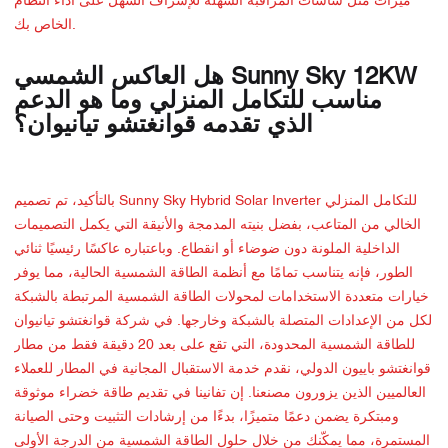
ميزات مثل شاشات المراقبة السهلة للإشراف السهل على أداء النظام
الخاص بك.
هل العاكس الشمسي Sunny Sky 12KW
مناسب للتكامل المنزلي وما هو الدعم
الذي تقدمه قوانغتشو تيانيوان؟
بالتأكيد، تم تصميم Sunny Sky Hybrid Solar Inverter للتكامل المنزلي
الخالي من المتاعب، بفضل بنيته المدمجة والأنيقة التي يكمل التصميمات
الداخلية الملونة دون ضوضاء أو انقطاع. وباعتباره عاكسًا رئيسيًا ثنائي
الطور، فإنه يتناسب تمامًا مع أنظمة الطاقة الشمسية الحالية، مما يوفر
خيارات متعددة الاستخدامات لمحولات الطاقة الشمسية المرتبطة بالشبكة
لكل من الإعدادات المتصلة بالشبكة وخارجها. في شركة قوانغتشو تيانيوان
للطاقة الشمسية المحدودة، التي تقع على بعد 20 دقيقة فقط من مطار
قوانغتشو باييون الدولي، نقدم خدمة الاستقبال المجانية في المطار للعملاء
العالميين الذين يزورون مصنعنا. إن تفانينا في تقديم طاقة خضراء موثوقة
ومبتكرة يضمن دعمًا متميزًا، بدءًا من إرشادات التثبيت وحتى الصيانة
المستمرة، مما يمكّنك من خلال حلول الطاقة الشمسية من الدرجة الأولى