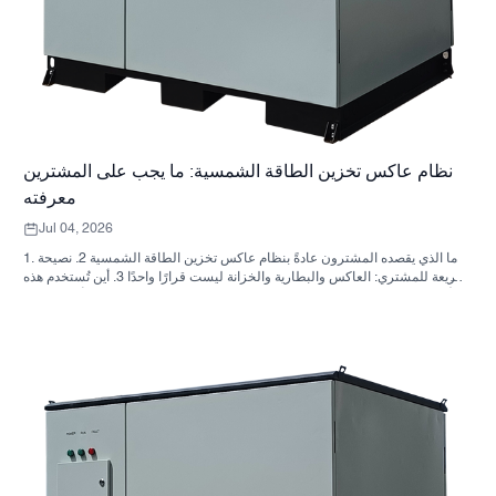
نظام عاكس تخزين الطاقة الشمسية: ما يجب على المشترين
معرفته
Jul 04, 2026
1. ما الذي يقصده المشترون عادةً بنظام عاكس تخزين الطاقة الشمسية 2. نصيحة
سريعة للمشتري: العاكس والبطارية والخزانة ليست قرارًا واحدًا 3. أين تُستخدم هذه
الأنظمة 4. ما الذي يخبرك به تصميم الخزانة؟ 5. معايير الاختيار التي لها أهمية فعلية
6. الأخطاء الشائعة التي يرتكبها المشترون 7. ما الذي يجب السؤال عنه قبل طلب
عرض سعر؟ 8. كيف تتناسب شركة ساني سكاي مع الصورة؟ 9. الأسئلة الشائعة:
أنظمة العاكس لتخزين الطاقة الشمسية 10. الخطوة التالية للمشترين