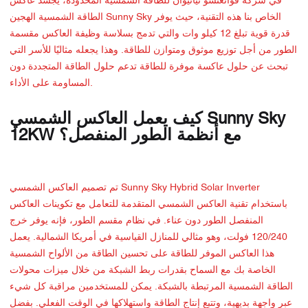
في شركة قوانغتشو تيانيوان للطاقة الشمسية المحدودة، يجسد عاكس
الطاقة الشمسية الهجين Sunny Sky الخاص بنا هذه التقنية، حيث يوفر
قدرة قوية تبلغ 12 كيلو وات والتي تدمج بسلاسة وظيفة العاكس مقسمة
الطور من أجل توزيع موثوق ومتوازن للطاقة. وهذا يجعله مثاليًا للأسر التي
تبحث عن حلول عاكسة موفرة للطاقة تدعم حلول الطاقة المتجددة دون
المساومة على الأداء.
كيف يعمل العاكس الشمسي Sunny Sky
12KW مع أنظمة الطور المنفصل؟
تم تصميم العاكس الشمسي Sunny Sky Hybrid Solar Inverter
باستخدام تقنية العاكس الشمسي المتقدمة للتعامل مع تكوينات العاكس
المنفصل الطور دون عناء. في نظام مقسم الطور، فإنه يوفر خرج
120/240 فولت، وهو مثالي للمنازل القياسية في أمريكا الشمالية. يعمل
هذا العاكس الموفر للطاقة على تحسين الطاقة من الألواح الشمسية
الخاصة بك مع السماح بقدرات ربط الشبكة من خلال ميزات محولات
الطاقة الشمسية المرتبطة بالشبكة. يمكن للمستخدمين مراقبة كل شيء
عبر واجهة بديهية، وتتبع إنتاج الطاقة واستهلاكها في الوقت الفعلي. بفضل