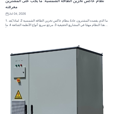
نظام عاكس تخزين الطاقة الشمسية: ما يجب على المشترين
معرفته
Jul 04, 2026
1. ما الذي يقصده المشترون عادةً بنظام عاكس تخزين الطاقة الشمسية 2. لماذا يُعد
هذا النظام مهمًا في المشاريع الحقيقية 3. مرجع سريع: أنواع الأنظمة الشائعة 4. ما
الذي يجب البحث عنه في الخزانة وعملية التجميع؟ 5. معايير الاختيار التي تؤثر فعلياً
على الأداء 6. أخطاء شائعة لدى المشترين 7. الأسئلة الشائعة 8. أين تندرج شركة
ساني سكاي في هذا النقاش؟