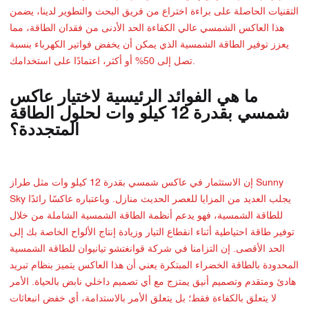
التقنيات الحاصلة على براءة اختراع من فريق البحث والتطوير لدينا، يضمن
هذا العاكس الشمسي عالي الكفاءة الحد الأدنى من فقدان الطاقة، مما
يعزز توفير الطاقة الشمسية الذي يمكن أن يخفض فواتير الكهرباء بنسبة
تصل إلى 50% أو أكثر، اعتمادًا على استخدامك.
ما هي الفوائد الرئيسية لاختيار عاكس
شمسي بقدرة 12 كيلو وات لحلول الطاقة
المتجددة؟
إن الاستثمار في عاكس شمسي بقدرة 12 كيلو وات مثل طراز Sunny
Sky يجلب العديد من المزايا للعصر الحديث منازل. وباعتباره عاكسًا رائدًا
للطاقة الشمسية، فهو يدعم أنظمة الطاقة الشمسية الشاملة من خلال
توفير طاقة احتياطية أثناء انقطاع التيار وزيادة إنتاج الألواح الخاصة بك إلى
الحد الأقصى. إن التزامنا في شركة قوانغتشو تيانيوان للطاقة الشمسية
المحدودة بالطاقة الخضراء المبتكرة يعني أن هذا العاكس يتميز بنظام تبريد
هادئ ومتقدم وتصميم أنيق يمتزج مع أي تصميم داخلي نابض بالحياة. الأمر
لا يتعلق بالكفاءة فقط؛ بل يتعلق الأمر بالاستدامة، أي خفض انبعاثات