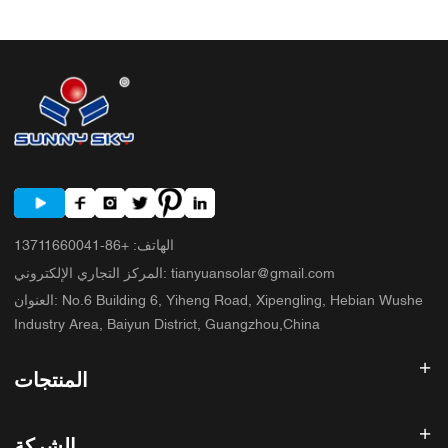
7. الأسئلة الشائعة 8. الخطوة التالية
الهاتف
:
+86-13711660041
tianyuansolar@gmail.com
:
المركز التجاري الإلكتروني
No.6 Building 6, Yiheng Road, Xipengling, Hebian Wushe
:
العنوان
Industry Area, Baiyun District, Guangzhou,China
المنتجات
عاكس الطاقة الشمسية
الشركة
لوحة شمسية