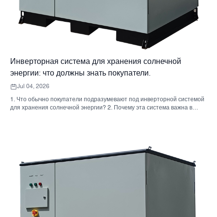
Инверторная система для хранения солнечной
энергии: что должны знать покупатели.
Jul 04, 2026
1. Что обычно покупатели подразумевают под инверторной системой
для хранения солнечной энергии? 2. Почему эта система важна в
реальных проектах 3. Краткий справочник: распространенные типы
систем 4. На что обратить внимание при сборке корпуса и монтаже. 5.
Критерии отбора, которые действительно влияют на результаты
работы. 6. Распространенные ошибки покупателей 7. Часто
задаваемые вопросы 8. Какое место занимает Санниски в этом
обсуждении?