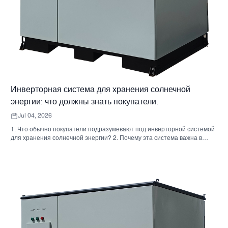
Инверторная система для хранения солнечной
энергии: что должны знать покупатели.
Jul 04, 2026
1. Что обычно покупатели подразумевают под инверторной системой
для хранения солнечной энергии? 2. Почему эта система важна в
реальных проектах 3. Краткий справочник: распространенные типы
систем 4. На что обратить внимание при сборке корпуса и монтаже. 5.
Критерии отбора, которые действительно влияют на результаты
работы. 6. Распространенные ошибки покупателей 7. Часто
задаваемые вопросы 8. Какое место занимает Санниски в этом
обсуждении?