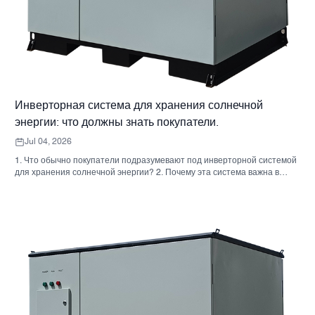
Инверторная система для хранения солнечной
энергии: что должны знать покупатели.
Jul 04, 2026
1. Что обычно покупатели подразумевают под инверторной системой
для хранения солнечной энергии? 2. Почему эта система важна в
реальных проектах 3. Краткий справочник: распространенные типы
систем 4. На что обратить внимание при сборке корпуса и монтаже. 5.
Критерии отбора, которые действительно влияют на результаты
работы. 6. Распространенные ошибки покупателей 7. Часто
задаваемые вопросы 8. Какое место занимает Санниски в этом
обсуждении?