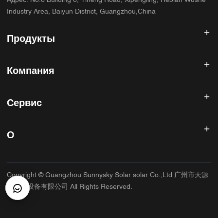
Адрес
:
No.6 Building 6, Yiheng Road, Xipengling, Hebian Wushe
Industry Area, Baiyun District, Guangzhou,China
Продукты
Солнечный инвертор
Компания
Солнечная панель
Солнечная батарея
Главная
Солнечная энергетическая система
Сервис
Продукты
Все в одном ESS
блог
Часто задаваемые вопросы
Контроллер солнечного заряда
О нас
О
Политика возврата
Фотоэлектрические аксессуары
Контакт
Политика конфиденциальности
САННИСКИЙ
Гарантийная политика
Фабрика
Copyright © Guangzhou Sunnysky Solar solar Co.,Ltd 广州市天源
Условия использования
Основное приложение
太阳能设备有限公司 All Rights Reserved.
Доставка и доставка