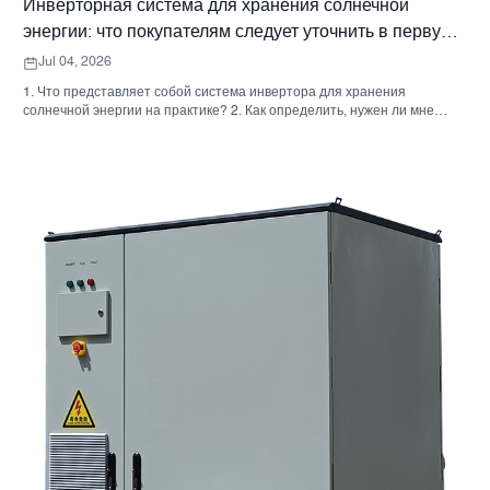
Инверторная система для хранения солнечной
энергии: что покупателям следует уточнить в первую
очередь
Jul 04, 2026
1. Что представляет собой система инвертора для хранения
солнечной энергии на практике? 2. Как определить, нужен ли мне
гибридный солнечный инвертор или отдельный накопительный
шкаф? 3. Что покупателям следует проверить в первую очередь при
выборе промышленного шкафа для хранения энергии? 4. Каковы
основные сценарии применения? 5. Часто задаваемые вопросы:
вопросы, которые должны задавать команды по закупкам на ранних
этапах. 6. Почему возможности производителя по-прежнему имеют
значение 7. Какой следующий шаг предпримет покупатель?