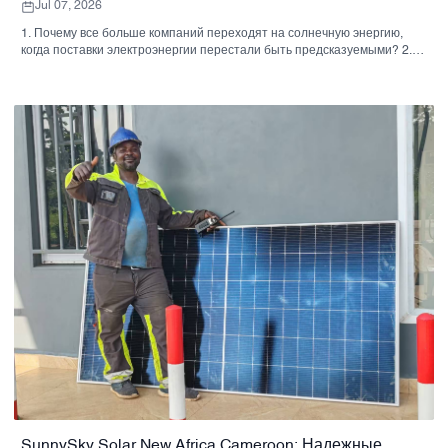
Jul 07, 2026
1. Почему все больше компаний переходят на солнечную энергию,
когда поставки электроэнергии перестали быть предсказуемыми? 2.
Бизнес-проблема: стоимость электроэнергии, качество
электроэнергии и операционные риски. 3. Краткая справка: какой
подход к использованию солнечной энергии подходит для какого
бизнеса? 4. На что покупателям следует обратить внимание, прежде
чем одобрить систему. 5. Почему возможности поставщика так же
важны, как и само оборудование. 6. Распространенные ошибки
покупателей, замедляющие реализацию проектов. 7. Практические
дальнейшие шаги для команды по закупкам 8. Часто задаваемые
вопросы
SunnySky Solar New Africa Cameroon: Надежные