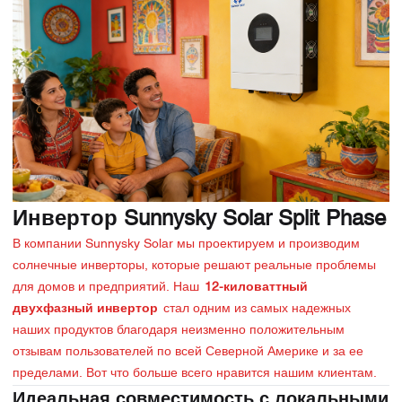
Инвертор Sunnysky Solar Split Phase
В компании Sunnysky Solar мы проектируем и производим
солнечные инверторы, которые решают реальные проблемы
для домов и предприятий. Наш
12-киловаттный
двухфазный инвертор
стал одним из самых надежных
наших продуктов благодаря неизменно положительным
отзывам пользователей по всей Северной Америке и за ее
пределами. Вот что больше всего нравится нашим клиентам.
Идеальная совместимость с локальными