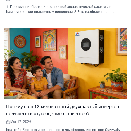
1. Почему приобретение солнечной энергетической системы в
Камеруне стало практичным решением. 2. Что изображенная на
картинке система, устанавливаемая на крыше, сообщает
покупателю? 3. Краткое сравнение: домашние, офисные и гибридные
конфигурации. 4. Критерии отбора, которые имеют большее
значение, чем брошюра. 5. Распространенные ошибки, которые
допускают покупатели. 6. Почему возможности производителя имеют
значение 7. Практические советы для покупателей перед
подписанием договора. 8. Следующий шаг для покупателей
Почему наш 12-киловаттный двухфазный инвертор
получил высокую оценку от клиентов?
Mar 17, 2026
Краткий обзор отзывов клиентов о двухфазном инверторе Sunnysky