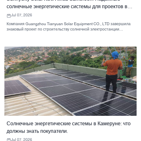
солнечные энергетические системы для проектов в
Камеруне.
Jul 07, 2026
Компания Guangzhou Tianyuan Solar Equipment CO., LTD завершила
знаковый проект по строительству солнечной электростанции
мощностью 4x50 кВт в Камеруне, обеспечив чистой, бесплатной
энергией комплекс коммерческих автозаправочных станций.
Солнечные энергетические системы в Камеруне: что
должны знать покупатели.
Jul 07, 2026