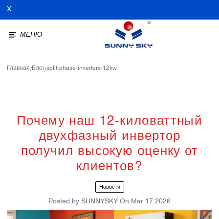
X
МЕНЮ
Главная
Блог
split-phase-inverters-12kw
/
/
Почему наш 12-киловаттный
двухфазный инвертор
получил высокую оценку от
клиентов?
Новости
Posted by
SUNNYSKY
On
Mar 17 2026