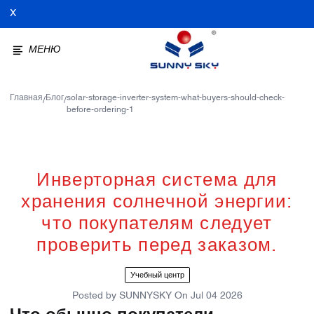
X
МЕНЮ
Главная
Блог
solar-storage-inverter-system-what-buyers-should-check-
/
/
before-ordering-1
Инверторная система для
хранения солнечной энергии:
что покупателям следует
проверить перед заказом.
Учебный центр
Posted by
SUNNYSKY
On
Jul 04 2026