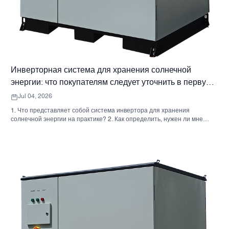
Инверторная система для хранения солнечной
энергии: что покупателям следует уточнить в первую
очередь
Jul 04, 2026
1. Что представляет собой система инвертора для хранения
солнечной энергии на практике? 2. Как определить, нужен ли мне
гибридный солнечный инвертор или отдельный накопительный
шкаф? 3. Что покупателям следует проверить в первую очередь при
выборе промышленного шкафа для хранения энергии? 4. Каковы
основные сценарии применения? 5. Часто задаваемые вопросы:
вопросы, которые должны задавать команды по закупкам на ранних
этапах. 6. Почему возможности производителя по-прежнему имеют
значение 7. Какой следующий шаг предпримет покупатель?