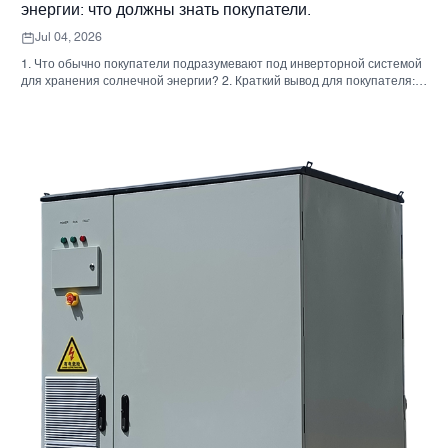
энергии: что должны знать покупатели.
Jul 04, 2026
1. Что обычно покупатели подразумевают под инверторной системой
для хранения солнечной энергии? 2. Краткий вывод для покупателя:
инвертор, аккумулятор и шкаф — это не одно и то же решение. 3. Где
используются эти системы 4. Что говорит вам формат шкафа? 5.
Критерии отбора, которые действительно имеют значение. 6.
Распространенные ошибки, которые допускают покупатели. 7. Что
следует спросить перед запросом ценового предложения 8. Какова
роль Санниски в этой картине? 9. Часто задаваемые вопросы:
инверторные системы для хранения солнечной энергии 10.
Следующий шаг для покупателей