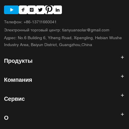
Телефон
:
+86-13711660041
Электронный торговый центр
:
tianyuansolar@gmail.com
Адрес
:
No.6 Building 6, Yiheng Road, Xipengling, Hebian Wushe
Industry Area, Baiyun District, Guangzhou,China
Продукты
Солнечный инвертор
Компания
Солнечная панель
Солнечная батарея
Главная
Солнечная энергетическая система
Сервис
Продукты
Все в одном ESS
блог
Часто задаваемые вопросы
Контроллер солнечного заряда
О нас
О
Политика возврата
Фотоэлектрические аксессуары
Контакт
Политика конфиденциальности
САННИСКИЙ