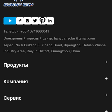
Телефон
:
+86-13711660041
Электронный торговый центр
:
tianyuansolar@gmail.com
Адрес
:
No.6 Building 6, Yiheng Road, Xipengling, Hebian Wushe
Industry Area, Baiyun District, Guangzhou,China
Продукты
Солнечный инвертор
Компания
Солнечная панель
Солнечная батарея
Главная
Солнечная энергетическая система
Сервис
Продукты
Все в одном ESS
блог
Часто задаваемые вопросы