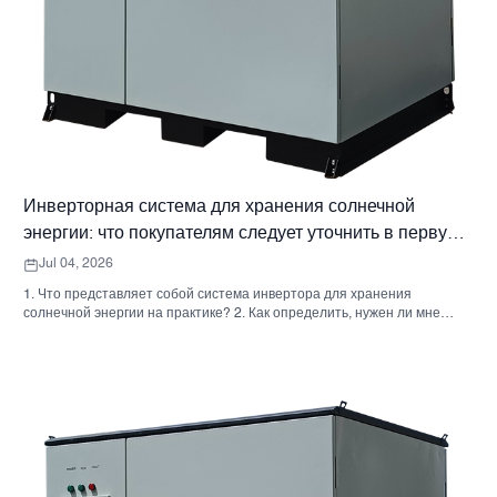
Инверторная система для хранения солнечной
энергии: что покупателям следует уточнить в первую
очередь
Jul 04, 2026
1. Что представляет собой система инвертора для хранения
солнечной энергии на практике? 2. Как определить, нужен ли мне
гибридный солнечный инвертор или отдельный накопительный
шкаф? 3. Что покупателям следует проверить в первую очередь при
выборе промышленного шкафа для хранения энергии? 4. Каковы
основные сценарии применения? 5. Часто задаваемые вопросы:
вопросы, которые должны задавать команды по закупкам на ранних
этапах. 6. Почему возможности производителя по-прежнему имеют
значение 7. Какой следующий шаг предпримет покупатель?