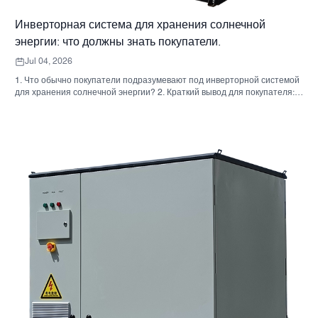
Инверторная система для хранения солнечной
энергии: что должны знать покупатели.
Jul 04, 2026
1. Что обычно покупатели подразумевают под инверторной системой
для хранения солнечной энергии? 2. Краткий вывод для покупателя:
инвертор, аккумулятор и шкаф — это не одно и то же решение. 3. Где
используются эти системы 4. Что говорит вам формат шкафа? 5.
Критерии отбора, которые действительно имеют значение. 6.
Распространенные ошибки, которые допускают покупатели. 7. Что
следует спросить перед запросом ценового предложения 8. Какова
роль Санниски в этой картине? 9. Часто задаваемые вопросы:
инверторные системы для хранения солнечной энергии 10.
Следующий шаг для покупателей