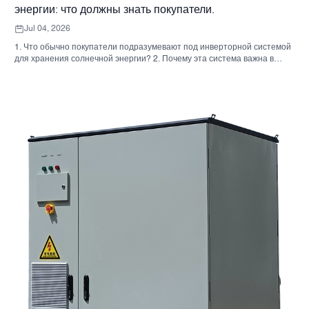
энергии: что должны знать покупатели.
Jul 04, 2026
1. Что обычно покупатели подразумевают под инверторной системой
для хранения солнечной энергии? 2. Почему эта система важна в
реальных проектах 3. Краткий справочник: распространенные типы
систем 4. На что обратить внимание при сборке корпуса и монтаже. 5.
Критерии отбора, которые действительно влияют на результаты
работы. 6. Распространенные ошибки покупателей 7. Часто
задаваемые вопросы 8. Какое место занимает Санниски в этом
обсуждении?