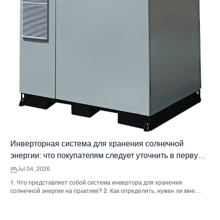
Инверторная система для хранения солнечной
энергии: что покупателям следует уточнить в первую
очередь
Jul 04, 2026
1. Что представляет собой система инвертора для хранения
солнечной энергии на практике? 2. Как определить, нужен ли мне
гибридный солнечный инвертор или отдельный накопительный
шкаф? 3. Что покупателям следует проверить в первую очередь при
выборе промышленного шкафа для хранения энергии? 4. Каковы