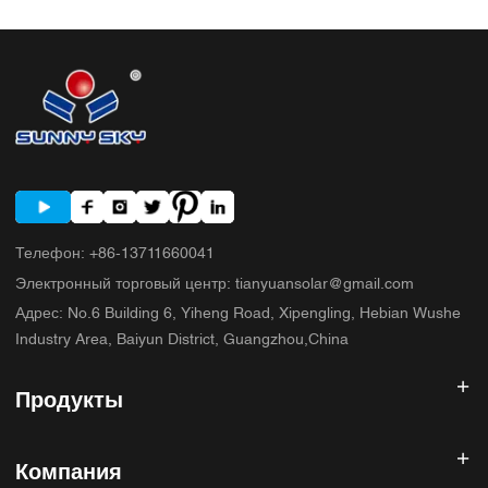
контрольный список для покупателя перед сравнением предложений.
5. Типичные ошибки, которые допускают покупатели. 6. Что
SUNNYSKY добавляет к обсуждению? 7. Часто задаваемые вопросы
8. Следующий шаг
Телефон
:
+86-13711660041
Электронный торговый центр
:
tianyuansolar@gmail.com
Адрес
:
No.6 Building 6, Yiheng Road, Xipengling, Hebian Wushe
Industry Area, Baiyun District, Guangzhou,China
Продукты
Солнечный инвертор
Компания
Солнечная панель