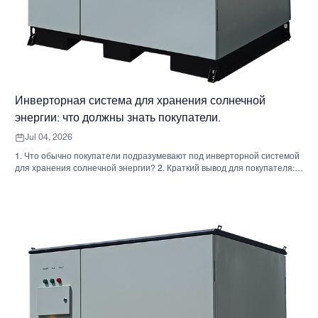
Инверторная система для хранения солнечной
энергии: что должны знать покупатели.
Jul 04, 2026
1. Что обычно покупатели подразумевают под инверторной системой
для хранения солнечной энергии? 2. Краткий вывод для покупателя:
инвертор, аккумулятор и шкаф — это не одно и то же решение. 3. Где
используются эти системы 4. Что говорит вам формат шкафа? 5.
Критерии отбора, которые действительно имеют значение. 6.
Распространенные ошибки, которые допускают покупатели. 7. Что
следует спросить перед запросом ценового предложения 8. Какова
роль Санниски в этой картине? 9. Часто задаваемые вопросы:
инверторные системы для хранения солнечной энергии 10.
Следующий шаг для покупателей