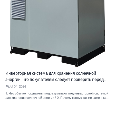
Инверторная система для хранения солнечной
энергии: что покупателям следует проверить перед
заказом.
Jul 04, 2026
1. Что обычно покупатели подразумевают под инверторной системой
для хранения солнечной энергии? 2. Почему корпус так же важен, как
и инвертор. 3. Типичные типы систем и их применение. 3.1 Бытовой
инвертор для системы хранения энергии 3.2 Коммерческий
солнечный инвертор 3.3 Автономный солнечный инвертор 4. Краткий