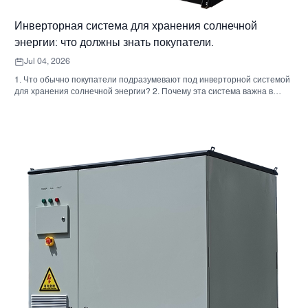
Инверторная система для хранения солнечной
энергии: что должны знать покупатели.
Jul 04, 2026
1. Что обычно покупатели подразумевают под инверторной системой
для хранения солнечной энергии? 2. Почему эта система важна в
реальных проектах 3. Краткий справочник: распространенные типы
систем 4. На что обратить внимание при сборке корпуса и монтаже. 5.
Критерии отбора, которые действительно влияют на результаты
работы. 6. Распространенные ошибки покупателей 7. Часто
задаваемые вопросы 8. Какое место занимает Санниски в этом
обсуждении?