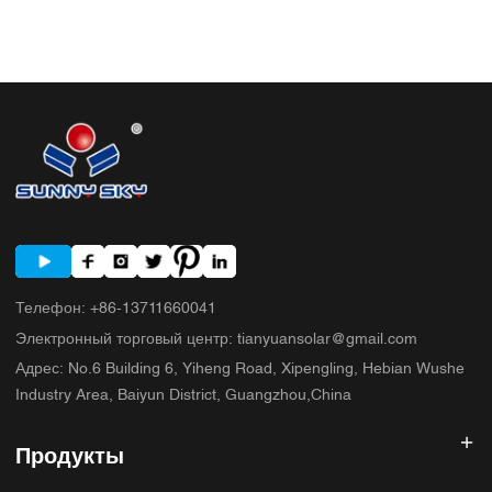
инвертор для системы хранения энергии 3.2 Коммерческий
солнечный инвертор 3.3 Автономный солнечный инвертор 4. Краткий
контрольный список для покупателя перед сравнением предложений.
5. Типичные ошибки, которые допускают покупатели. 6. Что
SUNNYSKY добавляет к обсуждению? 7. Часто задаваемые вопросы
8. Следующий шаг
Телефон
:
+86-13711660041
Электронный торговый центр
:
tianyuansolar@gmail.com
Адрес
:
No.6 Building 6, Yiheng Road, Xipengling, Hebian Wushe
Industry Area, Baiyun District, Guangzhou,China
Продукты