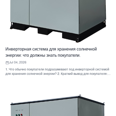
Инверторная система для хранения солнечной
энергии: что должны знать покупатели.
Jul 04, 2026
1. Что обычно покупатели подразумевают под инверторной системой
для хранения солнечной энергии? 2. Краткий вывод для покупателя:
инвертор, аккумулятор и шкаф — это не одно и то же решение. 3. Где
используются эти системы 4. Что говорит вам формат шкафа? 5.
Критерии отбора, которые действительно имеют значение. 6.
Распространенные ошибки, которые допускают покупатели. 7. Что
следует спросить перед запросом ценового предложения 8. Какова
роль Санниски в этой картине? 9. Часто задаваемые вопросы:
инверторные системы для хранения солнечной энергии 10.
Следующий шаг для покупателей