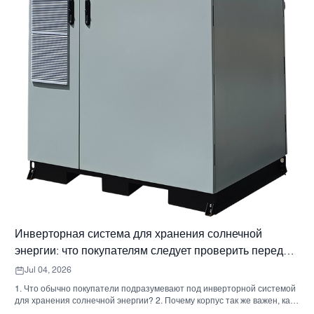
Инверторная система для хранения солнечной
энергии: что покупателям следует проверить перед
заказом.
Jul 04, 2026
1. Что обычно покупатели подразумевают под инверторной системой
для хранения солнечной энергии? 2. Почему корпус так же важен, как
и инвертор. 3. Типичные типы систем и их применение. 3.1 Бытовой