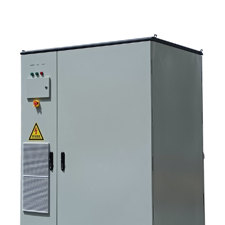
гибридный солнечный инвертор или отдельный накопительный
шкаф? 3. Что покупателям следует проверить в первую очередь при
выборе промышленного шкафа для хранения энергии? 4. Каковы
основные сценарии применения? 5. Часто задаваемые вопросы:
вопросы, которые должны задавать команды по закупкам на ранних
этапах. 6. Почему возможности производителя по-прежнему имеют
значение 7. Какой следующий шаг предпримет покупатель?