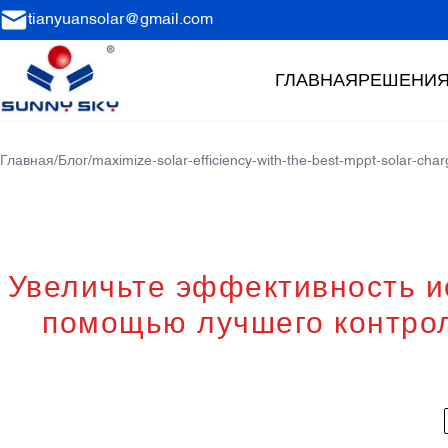
tianyuansolar@gmail.com
ГЛАВНАЯ
РЕШЕНИ
Главная
/
Блог
/
maximize-solar-efficiency-with-the-best-mppt-solar-char
Увеличьте эффективность и
помощью лучшего контрол