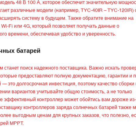
модель 48 В 100 А, которое обеспечит значительную мощнос
ает различные модели (например, TYC-40IR – TYC-120IR) 
 расширять систему в будущем. Также обратите внимание на
Wi-Fi или 4G, который позволяет получать данные о
го времени, обеспечивая удобство и уверенность.
чных батарей
м станет поиск надежного поставщика. Важно искать пров
которые предоставляют полную документацию, гарантии и 
— это долгосрочная инвестиция, поэтому качество сборки 
ении вариантов учитывайте общую стоимость, а не только
е эффективный контроллер может обойтись вам дороже из-
оставщику контроллеров заряда солнечных батарей также 
более выгодным ценам для крупных заказов, что полезно, е
арей MPPT.