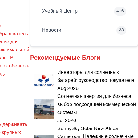
Учебный Центр
416
х
Новости
33
бразователь.
ение для
максимальной
Рекомендуемые Блоги
уры. В
, особенно в
Инверторы для солнечных
яда
батарей: руководство покупателя
Aug 2026
Солнечная энергия для бизнеса:
выбор подходящей коммерческой
системы
а
Jul 2026
выдерживать
SunnySky Solar New Africa
е крупных
Cameroon: Надежные солнечные