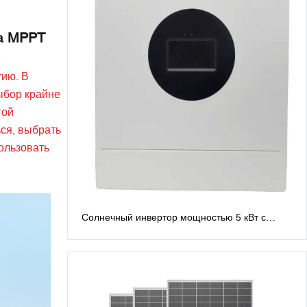
а MPPT
тию. В
ыбор крайне
той
ься, выбрать
ользовать
Солнечный инвертор мощностью 5 кВт с
расщепленной фазой, 48 В. Инверторы с
расщепленной фазой: выход переменного
тока 120 В/240 В.