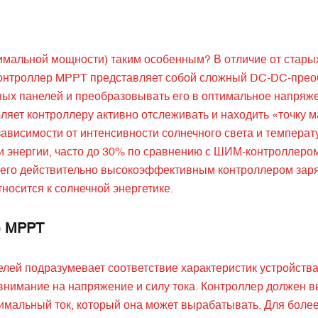
имальной мощности) таким особенным? В отличие от стары
контроллер MPPT представляет собой сложный DC-DC-прео
ных панелей и преобразовывать его в оптимальное напряж
оляет контроллеру активно отслеживать и находить «точку 
ависимости от интенсивности солнечного света и температ
и энергии, часто до 30% по сравнению с ШИМ-контроллером
т его действительно высокоэффективным контроллером зар
носится к солнечной энергетике.
р MPPT
лей подразумевает соответствие характеристик устройств
внимание на напряжение и силу тока. Контроллер должен 
имальный ток, который она может вырабатывать. Для боле