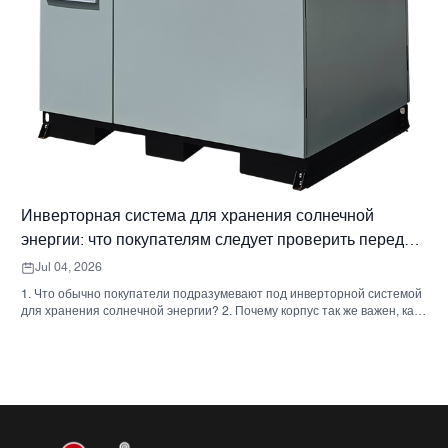
Инверторная система для хранения солнечной
энергии: что покупателям следует проверить перед
заказом.
Jul 04, 2026
1. Что обычно покупатели подразумевают под инверторной системой
для хранения солнечной энергии? 2. Почему корпус так же важен, как
и инвертор. 3. Типичные типы систем и их применение. 3.1 Бытовой
инвертор для системы хранения энергии 3.2 Коммерческий
солнечный инвертор 3.3 Автономный солнечный инвертор 4. Краткий
контрольный список для покупателя перед сравнением предложений.
5. Типичные ошибки, которые допускают покупатели. 6. Что
SUNNYSKY добавляет к обсуждению? 7. Часто задаваемые вопросы
8. Следующий шаг