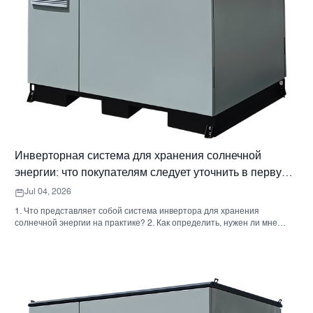
Инверторная система для хранения солнечной
энергии: что покупателям следует уточнить в первую
очередь
Jul 04, 2026
1. Что представляет собой система инвертора для хранения
солнечной энергии на практике? 2. Как определить, нужен ли мне
гибридный солнечный инвертор или отдельный накопительный
шкаф? 3. Что покупателям следует проверить в первую очередь при
выборе промышленного шкафа для хранения энергии? 4. Каковы
основные сценарии применения? 5. Часто задаваемые вопросы:
вопросы, которые должны задавать команды по закупкам на ранних
этапах. 6. Почему возможности производителя по-прежнему имеют
значение 7. Какой следующий шаг предпримет покупатель?