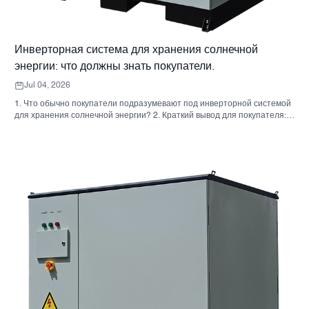
Инверторная система для хранения солнечной
энергии: что должны знать покупатели.
Jul 04, 2026
1. Что обычно покупатели подразумевают под инверторной системой
для хранения солнечной энергии? 2. Краткий вывод для покупателя:
инвертор, аккумулятор и шкаф — это не одно и то же решение. 3. Где
используются эти системы 4. Что говорит вам формат шкафа? 5.
Критерии отбора, которые действительно имеют значение. 6.
Распространенные ошибки, которые допускают покупатели. 7. Что
следует спросить перед запросом ценового предложения 8. Какова
роль Санниски в этой картине? 9. Часто задаваемые вопросы:
инверторные системы для хранения солнечной энергии 10.
Следующий шаг для покупателей