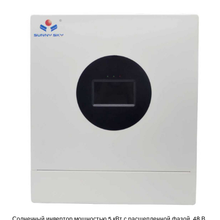
Солнечный инвертор мощностью 5 кВт с расщепленной фазой, 48 В.