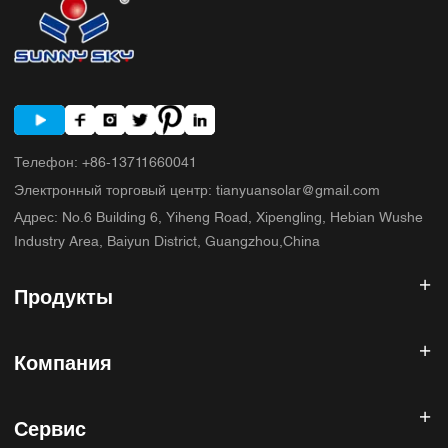
Телефон
:
+86-13711660041
Электронный торговый центр
:
tianyuansolar@gmail.com
Адрес
:
No.6 Building 6, Yiheng Road, Xipengling, Hebian Wushe
Industry Area, Baiyun District, Guangzhou,China
Продукты
Солнечный инвертор
Компания
Солнечная панель
Солнечная батарея
Главная
Солнечная энергетическая система
Сервис
Продукты