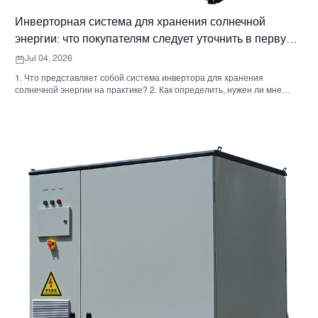
Инверторная система для хранения солнечной
энергии: что покупателям следует уточнить в первую
очередь
Jul 04, 2026
1. Что представляет собой система инвертора для хранения
солнечной энергии на практике? 2. Как определить, нужен ли мне
гибридный солнечный инвертор или отдельный накопительный
шкаф? 3. Что покупателям следует проверить в первую очередь при
выборе промышленного шкафа для хранения энергии? 4. Каковы
основные сценарии применения? 5. Часто задаваемые вопросы:
вопросы, которые должны задавать команды по закупкам на ранних
этапах. 6. Почему возможности производителя по-прежнему имеют
значение 7. Какой следующий шаг предпримет покупатель?