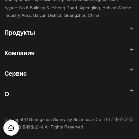
Адрес
:
No.6 Building 6, Yiheng Road, Xipengling, Hebian Wushe
Industry Area, Baiyun District, Guangzhou,China
Продукты
Солнечный инвертор
Компания
Солнечная панель
Солнечная батарея
Главная
Солнечная энергетическая система
Сервис
Продукты
Все в одном ESS
блог
Часто задаваемые вопросы
Контроллер солнечного заряда
О нас
О
Политика возврата
Фотоэлектрические аксессуары
Контакт
Политика конфиденциальности
САННИСКИЙ
Гарантийная политика
Фабрика
Copyright © Guangzhou Sunnysky Solar solar Co.,Ltd 广州市天源
Условия использования
Основное приложение
太阳能设备有限公司 All Rights Reserved.
Доставка и доставка