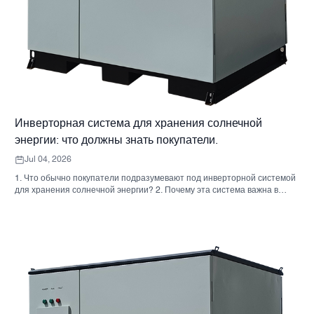
Инверторная система для хранения солнечной
энергии: что должны знать покупатели.
Jul 04, 2026
1. Что обычно покупатели подразумевают под инверторной системой
для хранения солнечной энергии? 2. Почему эта система важна в
реальных проектах 3. Краткий справочник: распространенные типы
систем 4. На что обратить внимание при сборке корпуса и монтаже. 5.
Критерии отбора, которые действительно влияют на результаты
работы. 6. Распространенные ошибки покупателей 7. Часто
задаваемые вопросы 8. Какое место занимает Санниски в этом
обсуждении?