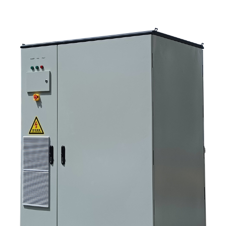
используются эти системы 4. Что говорит вам формат шкафа? 5.
Критерии отбора, которые действительно имеют значение. 6.
Распространенные ошибки, которые допускают покупатели. 7. Что
следует спросить перед запросом ценового предложения 8. Какова
роль Санниски в этой картине? 9. Часто задаваемые вопросы:
инверторные системы для хранения солнечной энергии 10.
Следующий шаг для покупателей