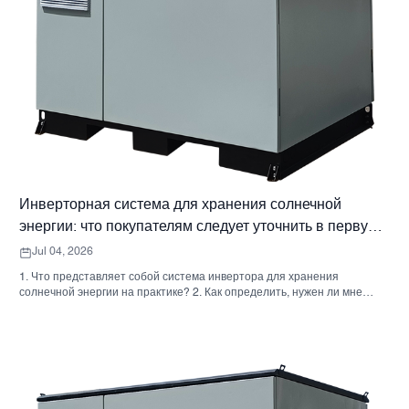
Инверторная система для хранения солнечной
энергии: что покупателям следует уточнить в первую
очередь
Jul 04, 2026
1. Что представляет собой система инвертора для хранения
солнечной энергии на практике? 2. Как определить, нужен ли мне
гибридный солнечный инвертор или отдельный накопительный
шкаф? 3. Что покупателям следует проверить в первую очередь при
выборе промышленного шкафа для хранения энергии? 4. Каковы
основные сценарии применения? 5. Часто задаваемые вопросы:
вопросы, которые должны задавать команды по закупкам на ранних
этапах. 6. Почему возможности производителя по-прежнему имеют
значение 7. Какой следующий шаг предпримет покупатель?