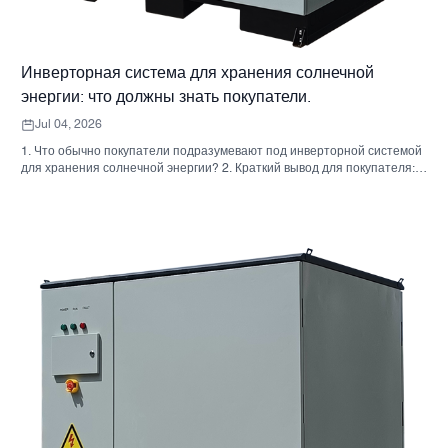
Инверторная система для хранения солнечной
энергии: что должны знать покупатели.
Jul 04, 2026
1. Что обычно покупатели подразумевают под инверторной системой
для хранения солнечной энергии? 2. Краткий вывод для покупателя:
инвертор, аккумулятор и шкаф — это не одно и то же решение. 3. Где
используются эти системы 4. Что говорит вам формат шкафа? 5.
Критерии отбора, которые действительно имеют значение. 6.
Распространенные ошибки, которые допускают покупатели. 7. Что
следует спросить перед запросом ценового предложения 8. Какова
роль Санниски в этой картине? 9. Часто задаваемые вопросы:
инверторные системы для хранения солнечной энергии 10.
Следующий шаг для покупателей