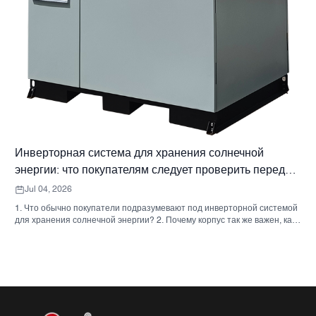
Инверторная система для хранения солнечной
энергии: что покупателям следует проверить перед
заказом.
Jul 04, 2026
1. Что обычно покупатели подразумевают под инверторной системой
для хранения солнечной энергии? 2. Почему корпус так же важен, как
и инвертор. 3. Типичные типы систем и их применение. 3.1 Бытовой
инвертор для системы хранения энергии 3.2 Коммерческий
солнечный инвертор 3.3 Автономный солнечный инвертор 4. Краткий
контрольный список для покупателя перед сравнением предложений.
5. Типичные ошибки, которые допускают покупатели. 6. Что
SUNNYSKY добавляет к обсуждению? 7. Часто задаваемые вопросы
8. Следующий шаг