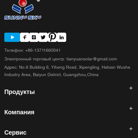
Телефон
:
+86-13711660041
Электронный торговый центр
:
tianyuansolar@gmail.com
Адрес
:
No.6 Building 6, Yiheng Road, Xipengling, Hebian Wushe
Industry Area, Baiyun District, Guangzhou,China
Продукты
Солнечный инвертор
Компания
Солнечная панель
Солнечная батарея
Главная
Солнечная энергетическая система
Сервис
Продукты