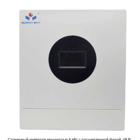
Солнечный инвертор мощностью 5 кВт с расщепленной фазой, 48 В.