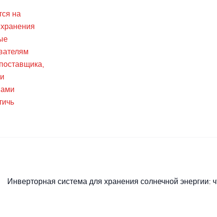
тся на
 хранения
ые
ователям
 поставщика,
 и
нами
тичь
Инверторная система для хранения солнечной энергии: ч