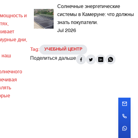
Солнечные энергетические
системы в Камеруне: что должны
 мощность и
знать покупатели.
тях,
Jul 2026
живает
мурные дни,
Tag:
УЧЕБНЫЙ ЦЕНТР
е наш
Поделиться дальше
олнечного
печивая
влять
торые