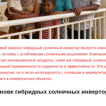
мой энергии гибридный солнечный инвертор является клю
е системы с устойчивыми солнечными решениями. Компани
лагает инновационные продукты, такие как гибридный солне
нашей приверженности надежности и эффективности. Это у
энергию, но и легко интегрируется с сетевыми и аккумулят
к и в коммерческих объектах.
снове гибридных солнечных инверто