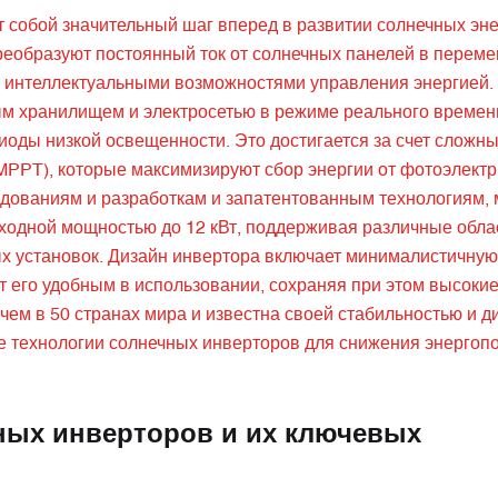
 собой значительный шаг вперед в развитии солнечных эне
преобразуют постоянный ток от солнечных панелей в перем
 интеллектуальными возможностями управления энергией. 
м хранилищем и электросетью в режиме реального времен
оды низкой освещенности. Это достигается за счет сложн
PPT), которые максимизируют сбор энергии от фотоэлектр
едованиям и разработкам и запатентованным технологиям,
ыходной мощностью до 12 кВт, поддерживая различные обла
ых установок. Дизайн инвертора включает минималистичну
т его удобным в использовании, сохраняя при этом высоки
чем в 50 странах мира и известна своей стабильностью и д
е технологии солнечных инверторов для снижения энергоп
ных инверторов и их ключевых