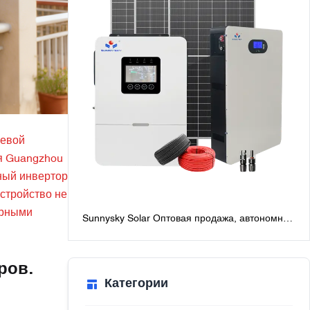
чевой
я Guangzhou
чный инвертор
стройство не
орными
Sunnysky Solar Оптовая продажа, автономная
солнечная система мощностью 6 кВт для
дома, лучшие автономные солнечные
системы с батареями
ров.
Категории