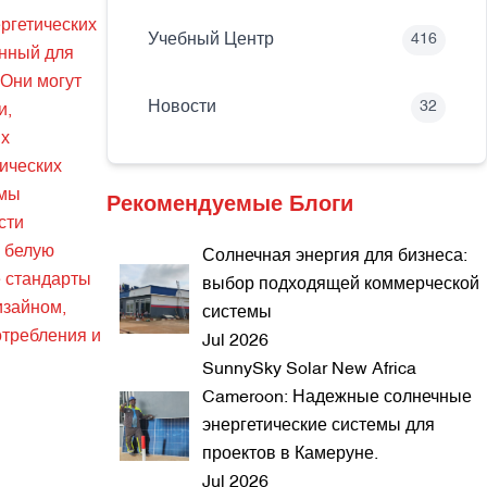
ргетических
Учебный Центр
416
енный для
Они могут
Новости
32
и,
ых
ических
 мы
Рекомендуемые Блоги
сти
ю белую
Солнечная энергия для бизнеса:
е стандарты
выбор подходящей коммерческой
изайном,
системы
отребления и
Jul 2026
SunnySky Solar New Africa
Cameroon: Надежные солнечные
энергетические системы для
проектов в Камеруне.
Jul 2026