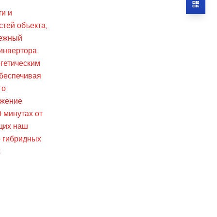
ти и
стей объекта,
дежный
 инвертора
ргетическим
обеспечивая
го
ижение
 минутах от
щих наш
о гибридных
х