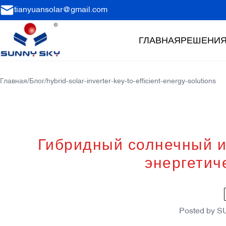
tianyuansolar@gmail.com
ГЛАВНАЯ
РЕШЕНИ
Главная
/
Блог
/
hybrid-solar-inverter-key-to-efficient-energy-solutions
Гибридный солнечный и
энергетич
Posted by
S