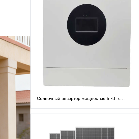
Солнечный инвертор мощностью 5 кВт с
расщепленной фазой, 48 В. Инверторы с
расщепленной фазой: выход переменного
тока 120 В/240 В.