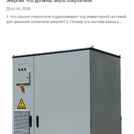
энергии: что должны знать покупатели.
Jul 04, 2026
1. Что обычно покупатели подразумевают под инверторной системой
для хранения солнечной энергии? 2. Почему эта система важна в
реальных проектах 3. Краткий справочник: распространенные типы
систем 4. На что обратить внимание при сборке корпуса и монтаже. 5.
Критерии отбора, которые действительно влияют на результаты
работы. 6. Распространенные ошибки покупателей 7. Часто
задаваемые вопросы 8. Какое место занимает Санниски в этом
обсуждении?