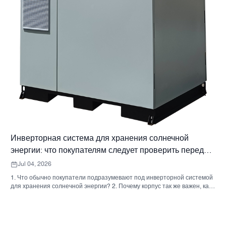
Инверторная система для хранения солнечной
энергии: что покупателям следует проверить перед
заказом.
Jul 04, 2026
1. Что обычно покупатели подразумевают под инверторной системой
для хранения солнечной энергии? 2. Почему корпус так же важен, как
и инвертор. 3. Типичные типы систем и их применение. 3.1 Бытовой
инвертор для системы хранения энергии 3.2 Коммерческий
солнечный инвертор 3.3 Автономный солнечный инвертор 4. Краткий
контрольный список для покупателя перед сравнением предложений.