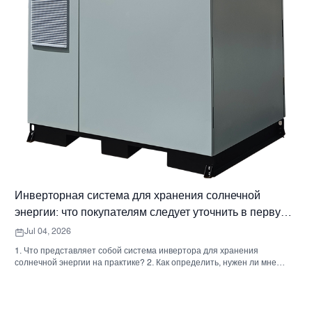
Инверторная система для хранения солнечной
энергии: что покупателям следует уточнить в первую
очередь
Jul 04, 2026
1. Что представляет собой система инвертора для хранения
солнечной энергии на практике? 2. Как определить, нужен ли мне
гибридный солнечный инвертор или отдельный накопительный
шкаф? 3. Что покупателям следует проверить в первую очередь при
выборе промышленного шкафа для хранения энергии? 4. Каковы
основные сценарии применения? 5. Часто задаваемые вопросы: