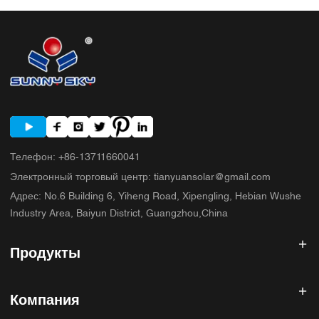
5. Типичные ошибки, которые допускают покупатели. 6. Что
SUNNYSKY добавляет к обсуждению? 7. Часто задаваемые вопросы
8. Следующий шаг
Телефон
:
+86-13711660041
Электронный торговый центр
:
tianyuansolar@gmail.com
Адрес
:
No.6 Building 6, Yiheng Road, Xipengling, Hebian Wushe
Industry Area, Baiyun District, Guangzhou,China
Продукты
Солнечный инвертор
Компания
Солнечная панель