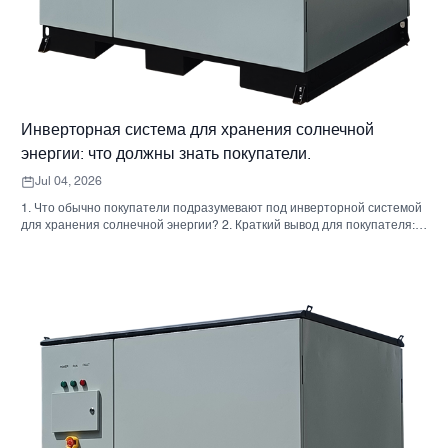
Инверторная система для хранения солнечной
энергии: что должны знать покупатели.
Jul 04, 2026
1. Что обычно покупатели подразумевают под инверторной системой
для хранения солнечной энергии? 2. Краткий вывод для покупателя:
инвертор, аккумулятор и шкаф — это не одно и то же решение. 3. Где
используются эти системы 4. Что говорит вам формат шкафа? 5.
Критерии отбора, которые действительно имеют значение. 6.
Распространенные ошибки, которые допускают покупатели. 7. Что
следует спросить перед запросом ценового предложения 8. Какова
роль Санниски в этой картине? 9. Часто задаваемые вопросы:
инверторные системы для хранения солнечной энергии 10.
Следующий шаг для покупателей