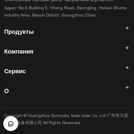
Электронный торговый центр
:
tianyuansolar@gmail.com
Адрес
:
No.6 Building 6, Yiheng Road, Xipengling, Hebian Wushe
Industry Area, Baiyun District, Guangzhou,China
Продукты
Солнечный инвертор
Компания
Солнечная панель
Солнечная батарея
Главная
Солнечная энергетическая система
Сервис
Продукты
Все в одном ESS
блог
Часто задаваемые вопросы
Контроллер солнечного заряда
О нас
О
Политика возврата
Фотоэлектрические аксессуары
Контакт
Политика конфиденциальности
САННИСКИЙ
Гарантийная политика
Фабрика
Copyright © Guangzhou Sunnysky Solar solar Co.,Ltd 广州市天源
Условия использования
Основное приложение
太阳能设备有限公司 All Rights Reserved.
Доставка и доставка