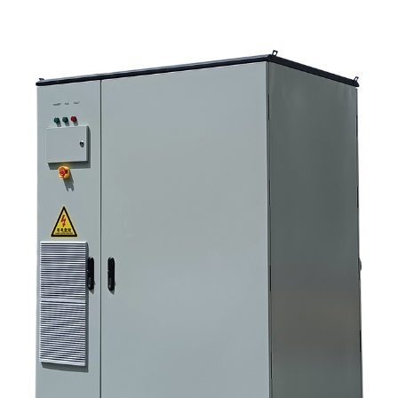
используются эти системы 4. Что говорит вам формат шкафа? 5.
Критерии отбора, которые действительно имеют значение. 6.
Распространенные ошибки, которые допускают покупатели. 7. Что
следует спросить перед запросом ценового предложения 8. Какова
роль Санниски в этой картине? 9. Часто задаваемые вопросы:
инверторные системы для хранения солнечной энергии 10.
Следующий шаг для покупателей