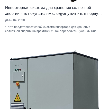
Инверторная система для хранения солнечной
энергии: что покупателям следует уточнить в первую
очередь
Jul 04, 2026
1. Что представляет собой система инвертора для хранения
солнечной энергии на практике? 2. Как определить, нужен ли мне
гибридный солнечный инвертор или отдельный накопительный
шкаф? 3. Что покупателям следует проверить в первую очередь при
выборе промышленного шкафа для хранения энергии? 4. Каковы
основные сценарии применения? 5. Часто задаваемые вопросы:
вопросы, которые должны задавать команды по закупкам на ранних
этапах. 6. Почему возможности производителя по-прежнему имеют
значение 7. Какой следующий шаг предпримет покупатель?