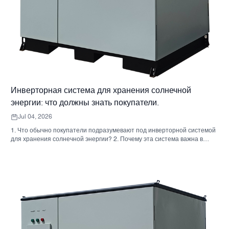
Инверторная система для хранения солнечной
энергии: что должны знать покупатели.
Jul 04, 2026
1. Что обычно покупатели подразумевают под инверторной системой
для хранения солнечной энергии? 2. Почему эта система важна в
реальных проектах 3. Краткий справочник: распространенные типы
систем 4. На что обратить внимание при сборке корпуса и монтаже. 5.
Критерии отбора, которые действительно влияют на результаты
работы. 6. Распространенные ошибки покупателей 7. Часто
задаваемые вопросы 8. Какое место занимает Санниски в этом
обсуждении?