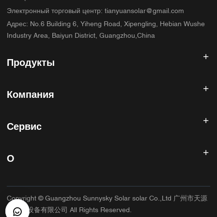
Электронный торговый центр
:
tianyuansolar@gmail.com
Адрес
:
No.6 Building 6, Yiheng Road, Xipengling, Hebian Wushe
Industry Area, Baiyun District, Guangzhou,China
Продукты
Солнечный инвертор
Компания
Солнечная панель
Солнечная батарея
Главная
Солнечная энергетическая система
Сервис
Продукты
Все в одном ESS
блог
Часто задаваемые вопросы
Контроллер солнечного заряда
О нас
О
Политика возврата
Фотоэлектрические аксессуары
Контакт
Политика конфиденциальности
САННИСКИЙ
Гарантийная политика
Фабрика
Copyright © Guangzhou Sunnysky Solar solar Co.,Ltd 广州市天源
Условия использования
Основное приложение
太阳能设备有限公司 All Rights Reserved.