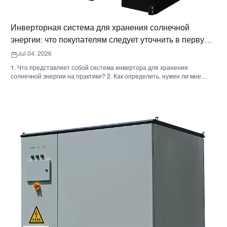
Инверторная система для хранения солнечной
энергии: что покупателям следует уточнить в первую
очередь
Jul 04, 2026
1. Что представляет собой система инвертора для хранения
солнечной энергии на практике? 2. Как определить, нужен ли мне
гибридный солнечный инвертор или отдельный накопительный
шкаф? 3. Что покупателям следует проверить в первую очередь при
выборе промышленного шкафа для хранения энергии? 4. Каковы
основные сценарии применения? 5. Часто задаваемые вопросы:
вопросы, которые должны задавать команды по закупкам на ранних
этапах. 6. Почему возможности производителя по-прежнему имеют
значение 7. Какой следующий шаг предпримет покупатель?