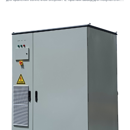
для хранения солнечной энергии? 2. Краткий вывод для покупателя:
инвертор, аккумулятор и шкаф — это не одно и то же решение. 3. Где
используются эти системы 4. Что говорит вам формат шкафа? 5.
Критерии отбора, которые действительно имеют значение. 6.
Распространенные ошибки, которые допускают покупатели. 7. Что
следует спросить перед запросом ценового предложения 8. Какова
роль Санниски в этой картине? 9. Часто задаваемые вопросы:
инверторные системы для хранения солнечной энергии 10.
Следующий шаг для покупателей