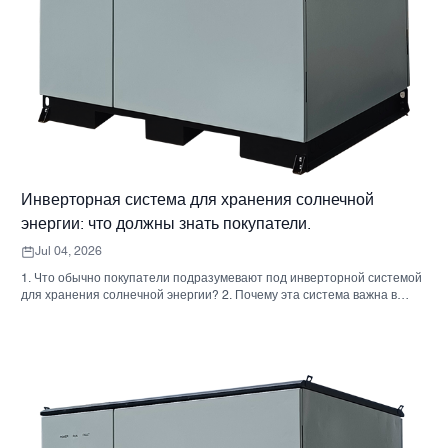
Инверторная система для хранения солнечной
энергии: что должны знать покупатели.
Jul 04, 2026
1. Что обычно покупатели подразумевают под инверторной системой
для хранения солнечной энергии? 2. Почему эта система важна в
реальных проектах 3. Краткий справочник: распространенные типы
систем 4. На что обратить внимание при сборке корпуса и монтаже. 5.
Критерии отбора, которые действительно влияют на результаты
работы. 6. Распространенные ошибки покупателей 7. Часто
задаваемые вопросы 8. Какое место занимает Санниски в этом
обсуждении?