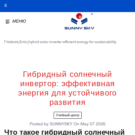
X
МЕНЮ
Главная
Блог
hybrid-solar-inverter-efficient-energy-for-sustainability
/
/
Гибридный солнечный
инвертор: эффективная
энергия для устойчивого
развития
Учебный центр
Posted by
SUNNYSKY
On
May 07 2026
Что такое гибридный солнечный