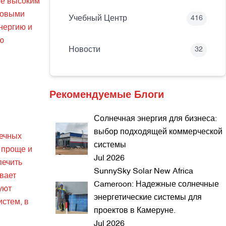
ее высоким
зовыми
Учебный Центр
416
нергию и
ю
Новости
32
Рекомендуемые Блоги
Солнечная энергия для бизнеса:
выбор подходящей коммерческой
нечных
системы
 проще и
Jul 2026
печить
SunnySky Solar New Africa
вает
Cameroon: Надежные солнечные
уют
энергетические системы для
стем, в
проектов в Камеруне.
Jul 2026