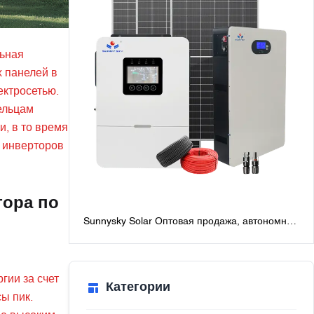
льная
х панелей в
ектросетью.
ельцам
и, в то время
 инверторов
тора по
Sunnysky Solar Оптовая продажа, автономная
солнечная система мощностью 6 кВт для
дома, лучшие автономные солнечные
системы с батареями
гии за счет
Категории
ы пик.