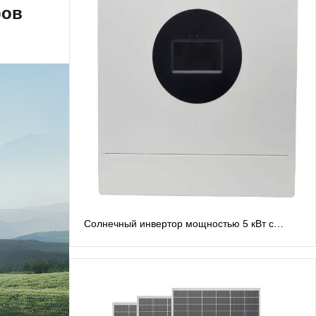
ров
Солнечный инвертор мощностью 5 кВт с
расщепленной фазой, 48 В. Инверторы с
расщепленной фазой: выход переменного
тока 120 В/240 В.