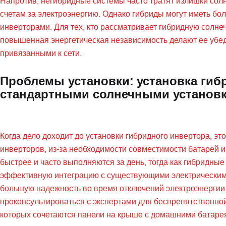
Напротив, негибридные системы часто тратят излишки солн
счетам за электроэнергию. Однако гибриды могут иметь б
инверторами. Для тех, кто рассматривает гибридную солнеч
повышенная энергетическая независимость делают ее убе
привязанными к сети.
Проблемы установки: установка гиб
стандартными солнечными установ
Когда дело доходит до установки гибридного инвертора, э
инверторов, из-за необходимости совместимости батарей и
быстрее и часто выполняются за день, тогда как гибридны
эффективную интеграцию с существующими электрическими
большую надежность во время отключений электроэнергии,
проконсультироваться с экспертами для беспрепятственной
которых сочетаются панели на крыше с домашними батаре