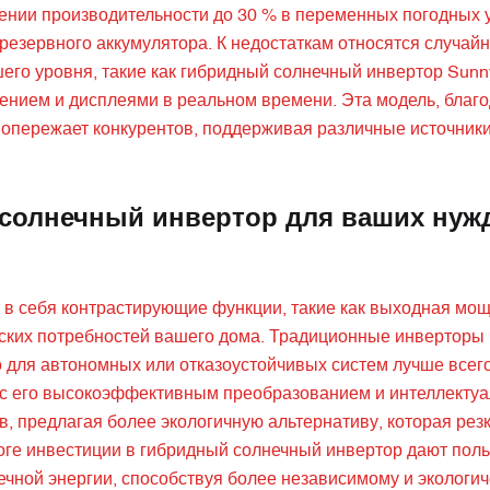
нии производительности до 30 % в переменных погодных 
резервного аккумулятора. К недостаткам относятся случай
его уровня, такие как гибридный солнечный инвертор Sunn
ением и дисплеями в реальном времени. Эта модель, благ
опережает конкурентов, поддерживая различные источники
солнечный инвертор для ваших нуж
 в себя контрастирующие функции, такие как выходная мощ
еских потребностей вашего дома. Традиционные инверторы
о для автономных или отказоустойчивых систем лучше всег
 с его высокоэффективным преобразованием и интеллекту
, предлагая более экологичную альтернативу, которая рез
тоге инвестиции в гибридный солнечный инвертор дают пол
чной энергии, способствуя более независимому и экологич