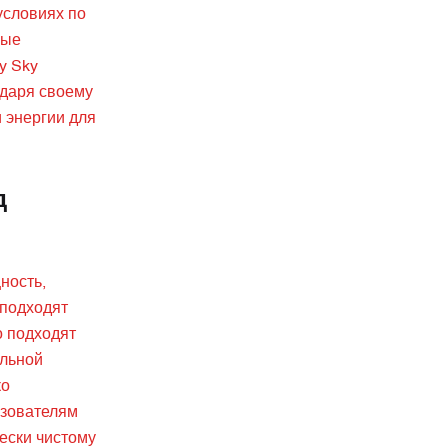
условиях по
ные
y Sky
одаря своему
 энергии для
д
ность,
 подходят
о подходят
альной
ко
ьзователям
ески чистому