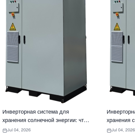
Инверторная система для
Инверторн
хранения солнечной энергии: что
хранения с
покупателям следует уточнить в
должны зна
Jul 04, 2026
Jul 04, 2026