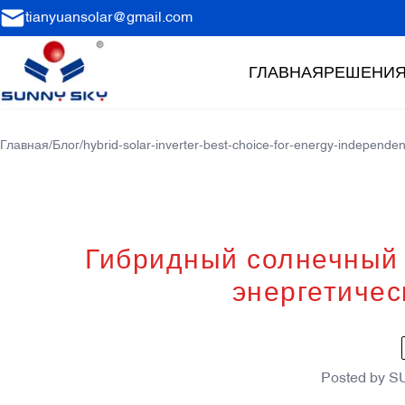
tianyuansolar@gmail.com
ГЛАВНАЯ
РЕШЕНИ
Главная
/
Блог
/
hybrid-solar-inverter-best-choice-for-energy-independe
Гибридный солнечный 
энергетичес
Posted by
S