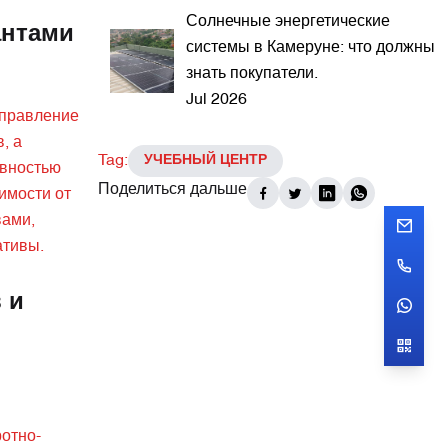
Солнечные энергетические
антами
системы в Камеруне: что должны
знать покупатели.
Jul 2026
управление
, а
Tag:
УЧЕБНЫЙ ЦЕНТР
ивностью
Поделиться дальше
имости от
вами,
ативы.
 и
отно-