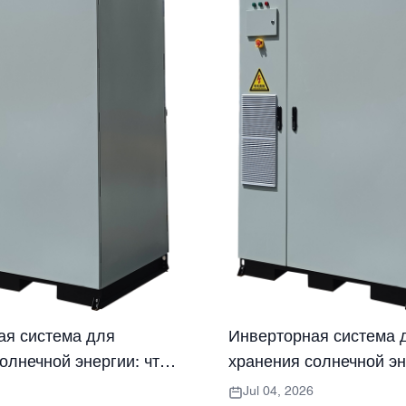
ая система для
Инверторная система 
олнечной энергии: что
хранения солнечной эн
ть покупатели.
должны знать покупате
Jul 04, 2026