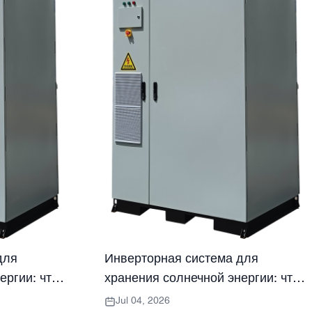
для
Инверторная система для
ергии: что
хранения солнечной энергии: что
ли.
покупателям следует проверить
Jul 04, 2026