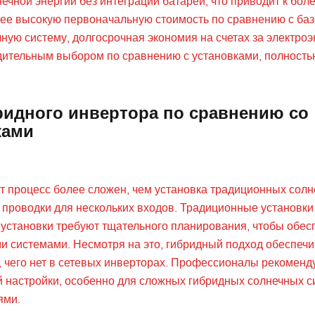
ечной энергии без интеграции батарей, что приводит к бол
олее высокую первоначальную стоимость по сравнению с ба
ную систему, долгосрочная экономия на счетах за электроэ
дительным выбором по сравнению с установками, полность
ридного инвертора по сравнению со
ками
тот процесс более сложен, чем установка традиционных сол
 проводки для нескольких входов. Традиционные установки
е установки требуют тщательного планирования, чтобы обес
 системами. Несмотря на это, гибридный подход обеспечи
 чего нет в сетевых инверторах. Профессионалы рекоменд
 настройки, особенно для сложных гибридных солнечных си
ями.