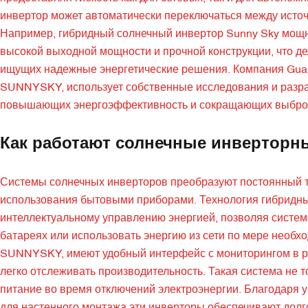
инвертор может автоматически переключаться между исто
Например, гибридный солнечный инвертор Sunny Sky мощно
высокой выходной мощности и прочной конструкции, что д
ищущих надежные энергетические решения. Компания Guang
SUNNYSKY, использует собственные исследования и разраб
повышающих энергоэффективность и сокращающих выбросы 
Как работают солнечные инверторн
Системы солнечных инверторов преобразуют постоянный то
использования бытовыми приборами. Технология гибридны
интеллектуальному управлению энергией, позволяя системе
батареях или использовать энергию из сети по мере необх
SUNNYSKY, имеют удобный интерфейс с мониторингом в ре
легко отслеживать производительность. Такая система не 
питание во время отключений электроэнергии. Благодаря