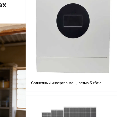
ах
Солнечный инвертор мощностью 5 кВт с
расщепленной фазой, 48 В. Инверторы с
расщепленной фазой: выход переменного
тока 120 В/240 В.