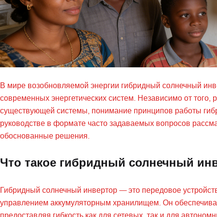
В мире возобновляемой энергии гибридный солнечный инв
современных энергетических систем. Независимо от того,
существующей системы, понимание принципов работы гибр
руководстве в формате часто задаваемых вопросов рассм
обоснованные решения.
Что такое гибридный солнечный ин
Гибридный солнечный инвертор — это передовое устройств
управлением аккумуляторным хранилищем. Он обеспечивае
предоставляя гибкость как для сетевых, так и для автоном