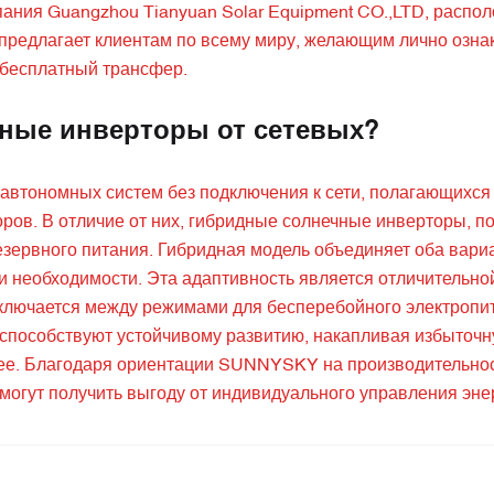
пания Guangzhou Tianyuan Solar Equipment CO.,LTD, распо
предлагает клиентам по всему миру, желающим лично озна
бесплатный трансфер.
ные инверторы от сетевых?
автономных систем без подключения к сети, полагающихся
оров. В отличие от них, гибридные солнечные инверторы, 
резервного питания. Гибридная модель объединяет оба вари
 необходимости. Эта адаптивность является отличительной
ключается между режимами для бесперебойного электропи
способствуют устойчивому развитию, накапливая избыточн
ее. Благодаря ориентации SUNNYSKY на производительност
х могут получить выгоду от индивидуального управления эне