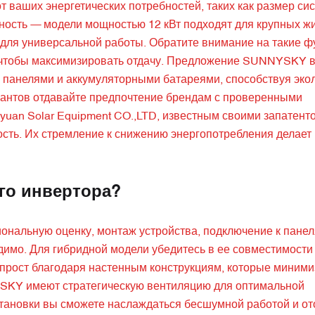
т ваших энергетических потребностей, таких как размер си
ность — модели мощностью 12 кВт подходят для крупных ж
для универсальной работы. Обратите внимание на такие фу
, чтобы максимизировать отдачу. Предложение SUNNYSKY 
и панелями и аккумуляторными батареями, способствуя эко
иантов отдавайте предпочтение брендам с проверенными
nyuan Solar Equipment CO.,LTD, известным своими запатен
ть. Их стремление к снижению энергопотребления делает 
го инвертора?
ональную оценку, монтаж устройства, подключение к панел
одимо. Для гибридной модели убедитесь в ее совместимости
с прост благодаря настенным конструкциям, которые миним
SKY имеют стратегическую вентиляцию для оптимальной
становки вы сможете наслаждаться бесшумной работой и о