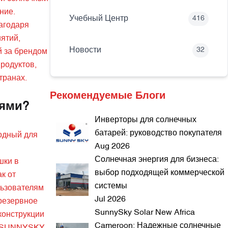
ние.
Учебный Центр
416
агодаря
ятий,
Новости
32
й за брендом
родуктов,
транах.
Рекомендуемые Блоги
иями?
Инверторы для солнечных
батарей: руководство покупателя
годный для
Aug 2026
Солнечная энергия для бизнеса:
шки в
выбор подходящей коммерческой
к от
системы
льзователям
Jul 2026
 резервное
SunnySky Solar New Africa
конструкции
Cameroon: Надежные солнечные