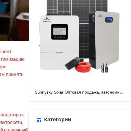
онент
оптимизацию
том
ам принять
Sunnysky Solar Оптовая продажа, автономная
солнечная система мощностью 6 кВт для
дома, лучшие автономные солнечные
системы с батареями
инвертора с
Категории
ектросети,
ый солнечный