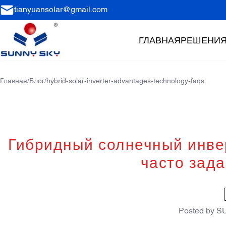
tianyuansolar@gmail.com
ГЛАВНАЯ
РЕШЕНИ
Главная
/
Блог
/
hybrid-solar-inverter-advantages-technology-faqs
Гибридный солнечный инвер
часто зад
Posted by
S