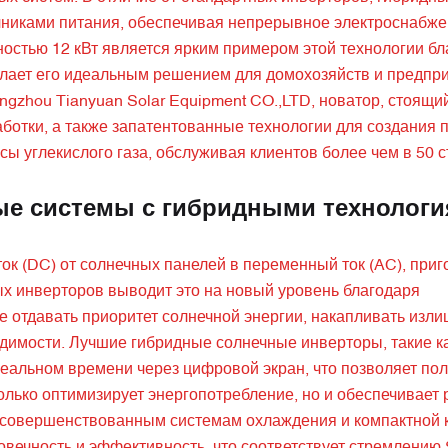
чниками питания, обеспечивая непрерывное электроснабже
стью 12 кВт является ярким примером этой технологии бл
елает его идеальным решением для домохозяйств и предпри
zhou Tianyuan Solar Equipment CO.,LTD, новатор, стоящи
отки, а также запатентованные технологии для создания п
углекислого газа, обслуживая клиентов более чем в 50 с
ые системы с гибридными технолог
к (DC) от солнечных панелей в переменный ток (AC), при
х инверторов выводит это на новый уровень благодаря
 отдавать приоритет солнечной энергии, накапливать изли
одимости. Лучшие гибридные солнечные инверторы, такие ка
альном времени через цифровой экран, что позволяет по
только оптимизирует энергопотребление, но и обеспечивает
 усовершенствованным системам охлаждения и компактной 