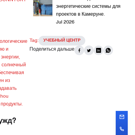
ию SUNNYSKY
энергетические системы для
проектов в Камеруне.
Jul 2026
Tag:
УЧЕБНЫЙ ЦЕНТР
ологические
ию и
Поделиться дальше
энергии,
й солнечный
беспечивая
ен из
здавать
zhou
 продукты.
ужд?