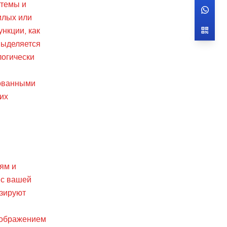
стемы и
илых или
нкции, как
выделяется
логически
тованными
их
ям и
 с вашей
изируют
тображением