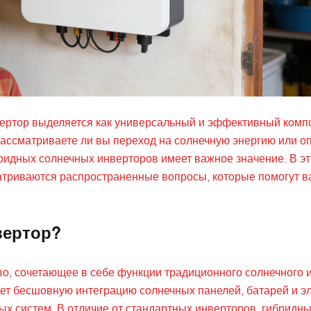
ертор выделяется как универсальный и эффективный комп
 рассматриваете ли вы переход на солнечную энергию или 
идных солнечных инверторов имеет важное значение. В э
атриваются распространенные вопросы, которые помогут в
вертор?
о, сочетающее в себе функции традиционного солнечного 
т бесшовную интеграцию солнечных панелей, батарей и эл
ных систем. В отличие от стандартных инверторов, гибридн