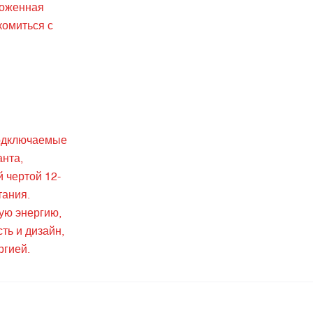
ложенная
комиться с
подключаемые
анта,
 чертой 12-
тания.
ую энергию,
ь и дизайн,
ргией.