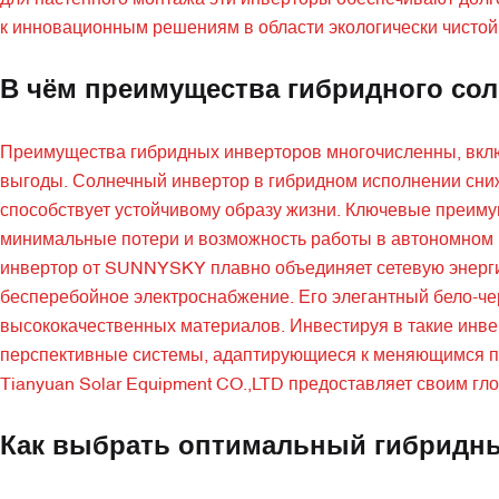
для настенного монтажа эти инверторы обеспечивают дол
к инновационным решениям в области экологически чистой 
В чём преимущества гибридного сол
Преимущества гибридных инверторов многочисленны, включ
выгоды. Солнечный инвертор в гибридном исполнении снижа
способствует устойчивому образу жизни. Ключевые преим
минимальные потери и возможность работы в автономном 
инвертор от SUNNYSKY плавно объединяет сетевую энерги
бесперебойное электроснабжение. Его элегантный бело-черн
высококачественных материалов. Инвестируя в такие инве
перспективные системы, адаптирующиеся к меняющимся по
Tianyuan Solar Equipment CO.,LTD предоставляет своим г
Как выбрать оптимальный гибридны