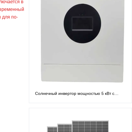
лючается в
овременный
 для по-
Солнечный инвертор мощностью 5 кВт с
расщепленной фазой, 48 В. Инверторы с
расщепленной фазой: выход переменного
тока 120 В/240 В.