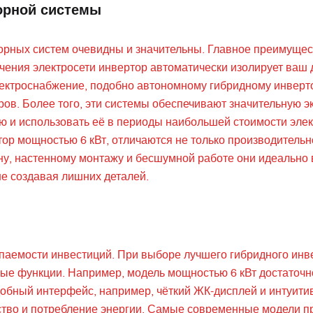
орной системы
рных систем очевидны и значительны. Главное преимуще
чения электросети инвертор автоматически изолирует ваш 
лектроснабжение, подобно автономному гибридному инверт
ов. Более того, эти системы обеспечивают значительную 
ю и использовать её в периоды наибольшей стоимости элек
тор мощностью 6 кВт, отличаются не только производительн
ну, настенному монтажу и бесшумной работе они идеально
е создавая лишних деталей.
паемости инвестиций. При выборе лучшего гибридного инв
ные функции. Например, модель мощностью 6 кВт достаточ
обный интерфейс, например, чёткий ЖК-дисплей и интуити
дство и потребление энергии. Самые современные модели 