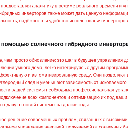
предоставляя аналитику в режиме реального времени и уп
гибридных инверторов также может дать ценную информаци
ельность, надёжность и удобство использования инверторо
с помощью солнечного гибридного инвертор
, чем просто обновление; это шаг в будущее управления 
олюции умного дома, легко интегрируясь с другим програм
эффективную и автоматизированную среду. Они позволяют 
глеродный след и уменьшают зависимость от ископаемого 
ности вашей системы необходима профессиональная устан
подключение всех компонентов и оптимизацию их под ваши
 отдачу от новой системы на долгие годы.
тное решение современных проблем, связанных с высокими
уальное управление энергией, получаемой от солнечных ба