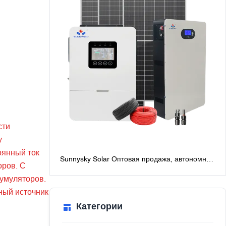
сти
у
оянный ток
Sunnysky Solar Оптовая продажа, автономная
оров. С
солнечная система мощностью 6 кВт для
кумуляторов.
дома, лучшие автономные солнечные
системы с батареями
ный источник
Категории