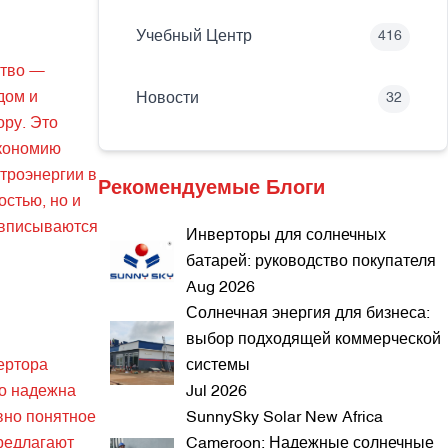
Учебный Центр
416
ство —
дом и
Новости
32
ору. Это
экономию
троэнергии в
Рекомендуемые Блоги
остью, но и
 вписываются
Инверторы для солнечных
батарей: руководство покупателя
Aug 2026
Солнечная энергия для бизнеса:
выбор подходящей коммерческой
ертора
системы
но надежна
Jul 2026
вно понятное
SunnySky Solar New Africa
предлагают
Cameroon: Надежные солнечные