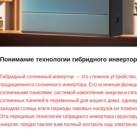
Понимание технологии гибридного инвертор
Гибридный солнечный инвертор — это сложное устройство,
традиционного солнечного инвертора. Его основная функц
солнечными панелями, системой накопления энергии и сеть
солнечных панелей в переменный для вашего дома, одновр
заходом солнца или в периоды пиковых нагрузок он плавн
Эта передовая технология гибридного инвертора гарантиру
энергии, предоставляя вам полный контроль над электроэн