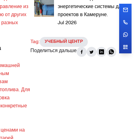
равление из
энергетические системы для
ю от других
проектов в Камеруне.
в разных
Jul 2026
Tag:
УЧЕБНЫЙ ЦЕНТР
а
Поделиться дальше
домашней
мным
вам
топлива. Для
овка
 конкретные
 ценами на
тарей,