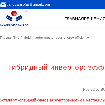
tianyuansolar@gmail.com
ГЛАВНАЯ
РЕШЕНИ
Главная
/
Блог
/
hybrid-inverter-master-your-energy-efficiently
Гибридный инвертор: эфф
Posted by
S
Устали от колебаний счетов за электроэнергию и нестаби